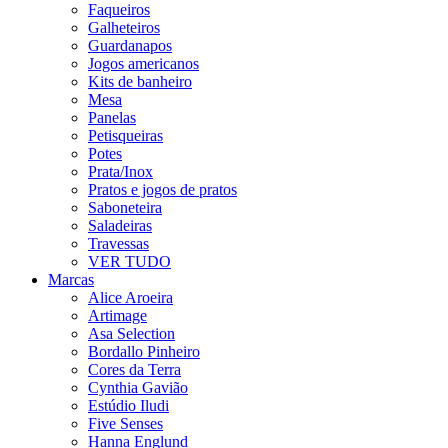
Faqueiros
Galheteiros
Guardanapos
Jogos americanos
Kits de banheiro
Mesa
Panelas
Petisqueiras
Potes
Prata/Inox
Pratos e jogos de pratos
Saboneteira
Saladeiras
Travessas
VER TUDO
Marcas
Alice Aroeira
Artimage
Asa Selection
Bordallo Pinheiro
Cores da Terra
Cynthia Gavião
Estúdio Iludi
Five Senses
Hanna Englund