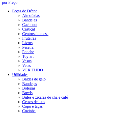
por Preço
Peças de Décor
Almofadas
Bandejas
Cachepot
Castiçal
Centros de mesa
Fruteiras
Livros
Peseira
Potiche
Toy art
Vasos
Velas
VER TUDO
Utilidades
Baldes de gelo
Bandejas
Boleiras
Bowls
Bules e xícaras de chá e café
Cestos de lixo
Copo e taças
Cozinha