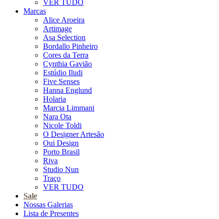
VER TUDO
Marcas
Alice Aroeira
Artimage
Asa Selection
Bordallo Pinheiro
Cores da Terra
Cynthia Gavião
Estúdio Iludi
Five Senses
Hanna Englund
Holaria
Marcia Limmani
Nara Ota
Nicole Toldi
O Designer Artesão
Oui Design
Porto Brasil
Riva
Studio Nun
Traço
VER TUDO
Sale
Nossas Galerias
Lista de Presentes