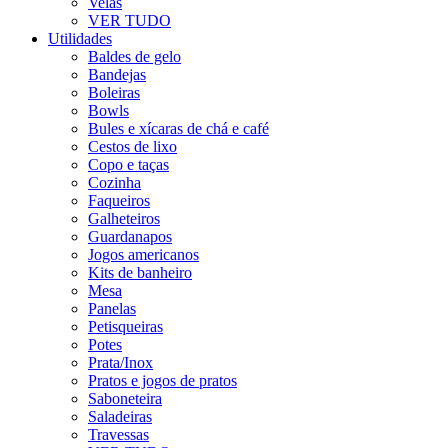
Velas
VER TUDO
Utilidades
Baldes de gelo
Bandejas
Boleiras
Bowls
Bules e xícaras de chá e café
Cestos de lixo
Copo e taças
Cozinha
Faqueiros
Galheteiros
Guardanapos
Jogos americanos
Kits de banheiro
Mesa
Panelas
Petisqueiras
Potes
Prata/Inox
Pratos e jogos de pratos
Saboneteira
Saladeiras
Travessas