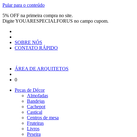
Pular para o conteúdo
5% OFF na primeira compra no site.
Digite
YOUARESPECIALFORUS
no campo cupom.
SOBRE NÓS
CONTATO RÁPIDO
ÁREA DE ARQUITETOS
0
Peças de Décor
Almofadas
Bandejas
Cachepot
Castiçal
Centros de mesa
Fruteiras
Livros
Peseira