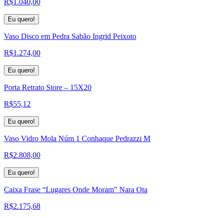
R$
1.040,00
Eu quero!
Vaso Disco em Pedra Sabão Ingrid Peixoto
R$
1.274,00
Eu quero!
Porta Retrato Store – 15X20
R$
55,12
Eu quero!
Vaso Vidro Mola Núm 1 Conhaque Pedrazzi M
R$
2.808,00
Eu quero!
Caixa Frase “Lugares Onde Moram” Nara Ota
R$
2.175,68