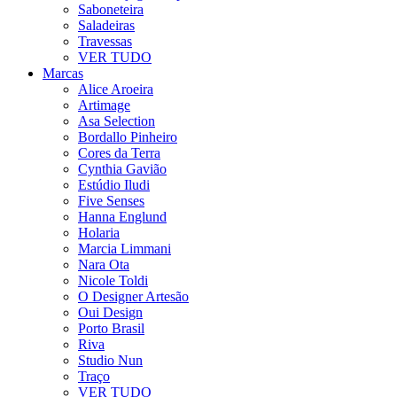
Saboneteira
Saladeiras
Travessas
VER TUDO
Marcas
Alice Aroeira
Artimage
Asa Selection
Bordallo Pinheiro
Cores da Terra
Cynthia Gavião
Estúdio Iludi
Five Senses
Hanna Englund
Holaria
Marcia Limmani
Nara Ota
Nicole Toldi
O Designer Artesão
Oui Design
Porto Brasil
Riva
Studio Nun
Traço
VER TUDO