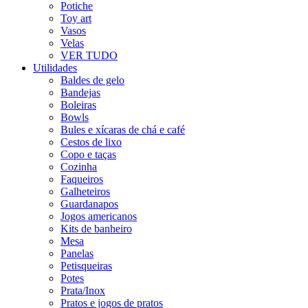
Potiche
Toy art
Vasos
Velas
VER TUDO
Utilidades
Baldes de gelo
Bandejas
Boleiras
Bowls
Bules e xícaras de chá e café
Cestos de lixo
Copo e taças
Cozinha
Faqueiros
Galheteiros
Guardanapos
Jogos americanos
Kits de banheiro
Mesa
Panelas
Petisqueiras
Potes
Prata/Inox
Pratos e jogos de pratos