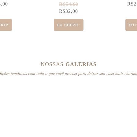
4,00
R$
2
R$
54,60
R$
32,00
ERO!
EU QUERO!
EU 
NOSSAS
GALERIAS
ições temáticas com tudo o que você precisa para deixar sua casa mais charm