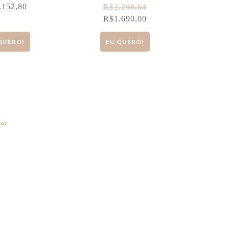
.152,80
R$
2.200,64
R$
1.690,00
QUERO!
EU QUERO!
osa