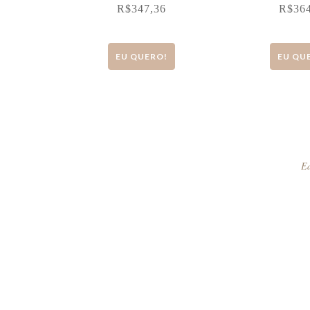
R$
347,36
R$
36
EU QUERO!
EU QU
Ed