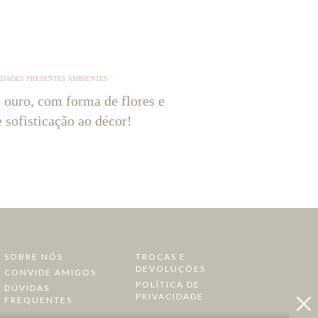
IDADES PRESENTES AMBIENTES
 ouro, com forma de flores e
e sofisticação ao décor!
SOBRE NÓS
TROCAS E
DEVOLUÇÕES
CONVIDE AMIGOS
POLÍTICA DE
DÚVIDAS
PRIVACIDADE
FREQUENTES