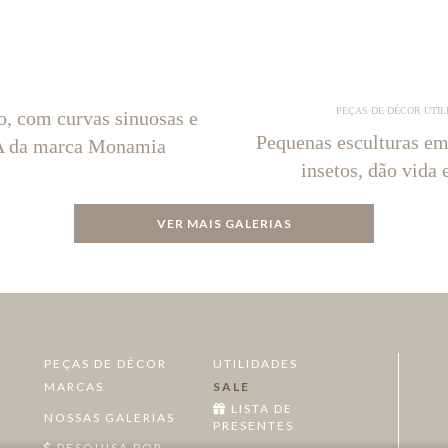
PEÇAS DE DÉCOR UTIL
o, com curvas sinuosas e
Pequenas esculturas em
NA da marca Monamia
insetos, dão vida 
VER MAIS GALERIAS
PEÇAS DE DÉCOR
UTILIDADES
MARCAS
SALE
LISTA DE
NOSSAS GALERIAS
PRESENTES
PESQUISA POR