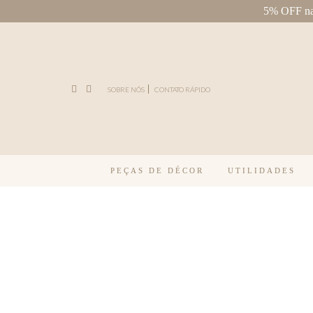
5% OFF na 
Pular para o conteúdo
SOBRE NÓS
CONTATO RÁPIDO
PEÇAS DE DÉCOR
UTILIDADES