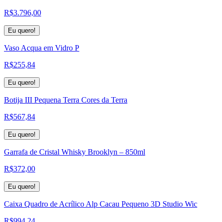
R$
3.796,00
Eu quero!
Vaso Acqua em Vidro P
R$
255,84
Eu quero!
Botija III Pequena Terra Cores da Terra
R$
567,84
Eu quero!
Garrafa de Cristal Whisky Brooklyn – 850ml
R$
372,00
Eu quero!
Caixa Quadro de Acrílico Alp Cacau Pequeno 3D Studio Wic
R$
994,24