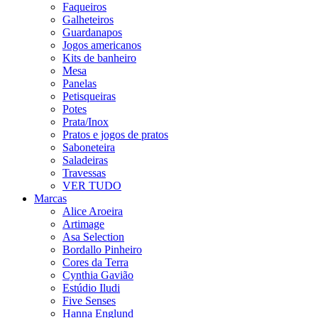
Faqueiros
Galheteiros
Guardanapos
Jogos americanos
Kits de banheiro
Mesa
Panelas
Petisqueiras
Potes
Prata/Inox
Pratos e jogos de pratos
Saboneteira
Saladeiras
Travessas
VER TUDO
Marcas
Alice Aroeira
Artimage
Asa Selection
Bordallo Pinheiro
Cores da Terra
Cynthia Gavião
Estúdio Iludi
Five Senses
Hanna Englund