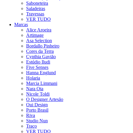
Saboneteira
Saladeiras
Travessas
VER TUDO
Marcas
Alice Aroeira
Artimage
Asa Selection
Bordallo Pinheiro
Cores da Terra
Cynthia Gavião
Estúdio Iludi
Five Senses
Hanna Englund
Holaria
Marcia Limmani
Nara Ota
Nicole Toldi
O Designer Artesão
Oui Design
Porto Brasil
Riva
Studio Nun
Traço
VER TUDO