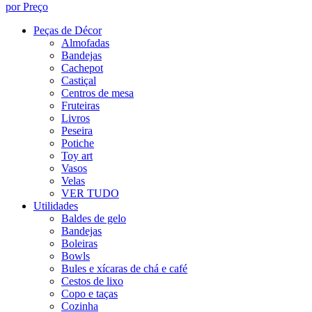
por Preço
Peças de Décor
Almofadas
Bandejas
Cachepot
Castiçal
Centros de mesa
Fruteiras
Livros
Peseira
Potiche
Toy art
Vasos
Velas
VER TUDO
Utilidades
Baldes de gelo
Bandejas
Boleiras
Bowls
Bules e xícaras de chá e café
Cestos de lixo
Copo e taças
Cozinha