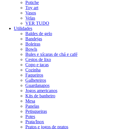
Potiche
Toy art
Vasos
Velas
VER TUDO
Utilidades
Baldes de gelo
Bandejas
Boleiras
Bowls
Bules e xícaras de chá e café
Cestos de lixo
Copo e taças
Cozinha
Faqueiros
Galheteiros
Guardanapos
Jogos americanos
Kits de banheiro
Mesa
Panelas
Petisqueiras
Potes
Prata/Inox
Pratos e jogos de pratos