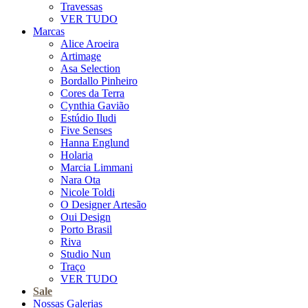
Travessas
VER TUDO
Marcas
Alice Aroeira
Artimage
Asa Selection
Bordallo Pinheiro
Cores da Terra
Cynthia Gavião
Estúdio Iludi
Five Senses
Hanna Englund
Holaria
Marcia Limmani
Nara Ota
Nicole Toldi
O Designer Artesão
Oui Design
Porto Brasil
Riva
Studio Nun
Traço
VER TUDO
Sale
Nossas Galerias