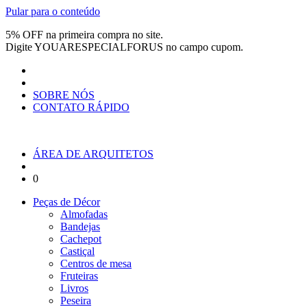
Pular para o conteúdo
5% OFF na primeira compra no site.
Digite
YOUARESPECIALFORUS
no campo cupom.
SOBRE NÓS
CONTATO RÁPIDO
ÁREA DE ARQUITETOS
0
Peças de Décor
Almofadas
Bandejas
Cachepot
Castiçal
Centros de mesa
Fruteiras
Livros
Peseira