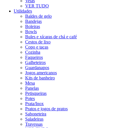
Velas
VER TUDO
Utilidades
Baldes de gelo
Bandejas
Boleiras
Bowls
Bules e xícaras de chá e café
Cestos de lixo
Copo e taças
Cozinha
Faqueiros
Galheteiros
Guardanapos
Jogos americanos
Kits de banheiro
Mesa
Panelas
Petisqueiras
Potes
Prata/Inox
Pratos e jogos de pratos
Saboneteira
Saladeiras
Travessas