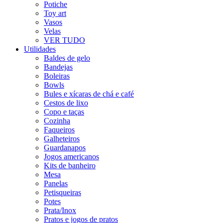
Potiche
Toy art
Vasos
Velas
VER TUDO
Utilidades
Baldes de gelo
Bandejas
Boleiras
Bowls
Bules e xícaras de chá e café
Cestos de lixo
Copo e taças
Cozinha
Faqueiros
Galheteiros
Guardanapos
Jogos americanos
Kits de banheiro
Mesa
Panelas
Petisqueiras
Potes
Prata/Inox
Pratos e jogos de pratos