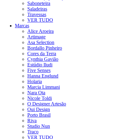
Saboneteira
Saladeiras
Travessas
VER TUDO
Marcas
Alice Aroeira
Artimage
Asa Selection
Bordallo Pinheiro
Cores da Terra
Cynthia Gavião
Estúdio Iludi
Five Senses
Hanna Englund
Holaria
Marcia Limmani
Nara Ota
Nicole Toldi
O Designer Artesão
Oui Design
Porto Brasil
Riva
Studio Nun
Traço
VER TUDO