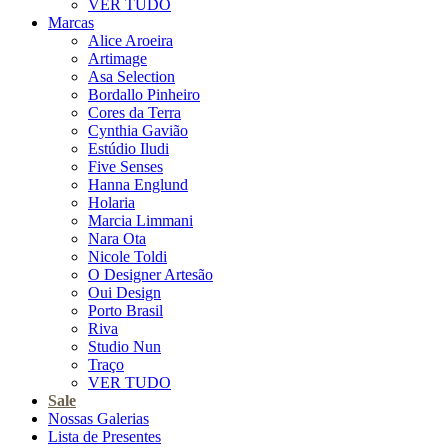
VER TUDO
Marcas
Alice Aroeira
Artimage
Asa Selection
Bordallo Pinheiro
Cores da Terra
Cynthia Gavião
Estúdio Iludi
Five Senses
Hanna Englund
Holaria
Marcia Limmani
Nara Ota
Nicole Toldi
O Designer Artesão
Oui Design
Porto Brasil
Riva
Studio Nun
Traço
VER TUDO
Sale
Nossas Galerias
Lista de Presentes