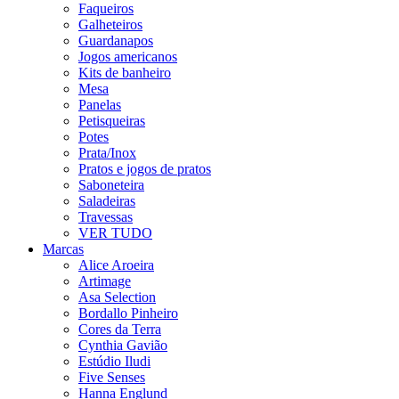
Faqueiros
Galheteiros
Guardanapos
Jogos americanos
Kits de banheiro
Mesa
Panelas
Petisqueiras
Potes
Prata/Inox
Pratos e jogos de pratos
Saboneteira
Saladeiras
Travessas
VER TUDO
Marcas
Alice Aroeira
Artimage
Asa Selection
Bordallo Pinheiro
Cores da Terra
Cynthia Gavião
Estúdio Iludi
Five Senses
Hanna Englund