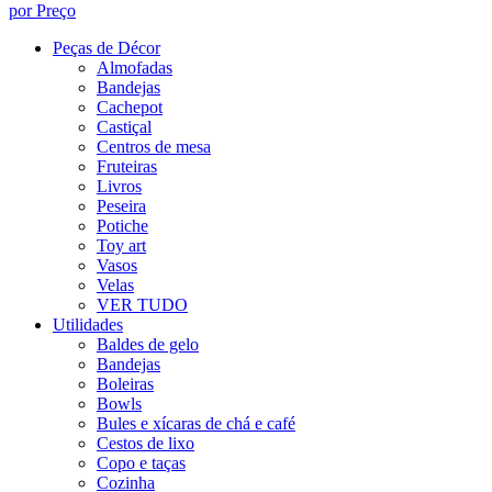
por Preço
Peças de Décor
Almofadas
Bandejas
Cachepot
Castiçal
Centros de mesa
Fruteiras
Livros
Peseira
Potiche
Toy art
Vasos
Velas
VER TUDO
Utilidades
Baldes de gelo
Bandejas
Boleiras
Bowls
Bules e xícaras de chá e café
Cestos de lixo
Copo e taças
Cozinha