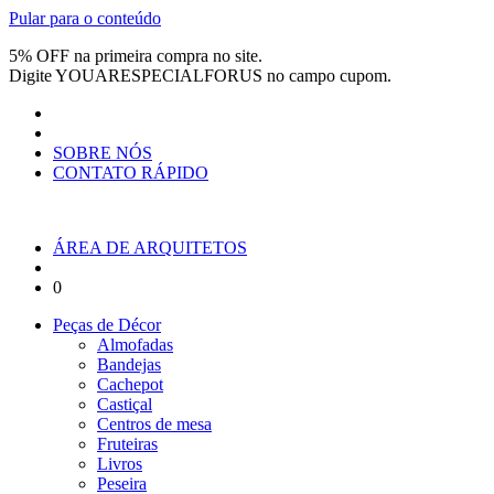
Pular para o conteúdo
5% OFF na primeira compra no site.
Digite
YOUARESPECIALFORUS
no campo cupom.
SOBRE NÓS
CONTATO RÁPIDO
ÁREA DE ARQUITETOS
0
Peças de Décor
Almofadas
Bandejas
Cachepot
Castiçal
Centros de mesa
Fruteiras
Livros
Peseira