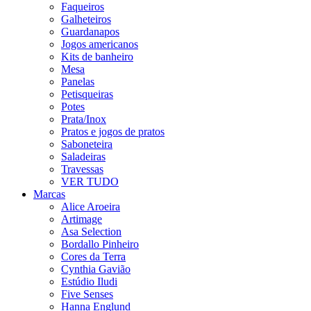
Faqueiros
Galheteiros
Guardanapos
Jogos americanos
Kits de banheiro
Mesa
Panelas
Petisqueiras
Potes
Prata/Inox
Pratos e jogos de pratos
Saboneteira
Saladeiras
Travessas
VER TUDO
Marcas
Alice Aroeira
Artimage
Asa Selection
Bordallo Pinheiro
Cores da Terra
Cynthia Gavião
Estúdio Iludi
Five Senses
Hanna Englund