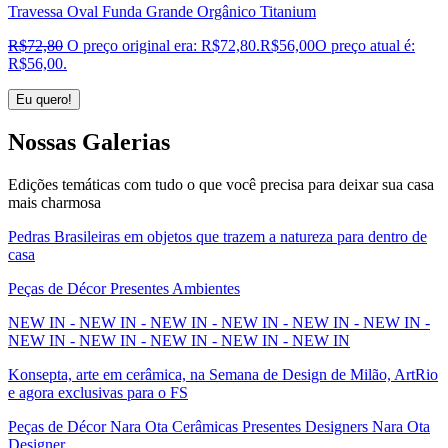
Travessa Oval Funda Grande Orgânico Titanium
R$
72,80
O preço original era: R$72,80.
R$
56,00
O preço atual é:
R$56,00.
Eu quero!
Nossas
Galerias
Edições temáticas com tudo o que você precisa para deixar sua casa
mais charmosa
Pedras Brasileiras em objetos que trazem a natureza para dentro de
casa
Peças de Décor Presentes Ambientes
NEW IN - NEW IN - NEW IN - NEW IN - NEW IN - NEW IN -
NEW IN - NEW IN - NEW IN - NEW IN - NEW IN
Konsepta, arte em cerâmica, na Semana de Design de Milão, ArtRio
e agora exclusivas para o FS
Peças de Décor Nara Ota Cerâmicas Presentes Designers Nara Ota
Designer