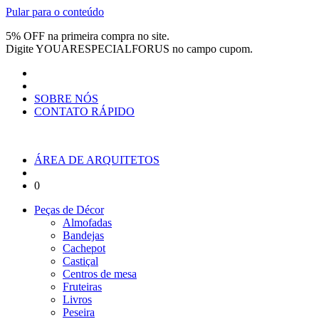
Pular para o conteúdo
5% OFF na primeira compra no site.
Digite
YOUARESPECIALFORUS
no campo cupom.
SOBRE NÓS
CONTATO RÁPIDO
ÁREA DE ARQUITETOS
0
Peças de Décor
Almofadas
Bandejas
Cachepot
Castiçal
Centros de mesa
Fruteiras
Livros
Peseira