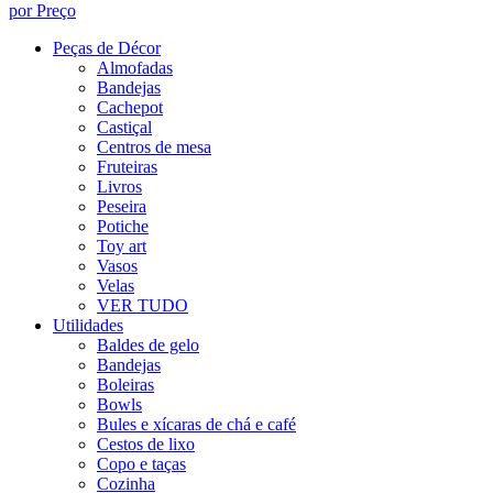
por Preço
Peças de Décor
Almofadas
Bandejas
Cachepot
Castiçal
Centros de mesa
Fruteiras
Livros
Peseira
Potiche
Toy art
Vasos
Velas
VER TUDO
Utilidades
Baldes de gelo
Bandejas
Boleiras
Bowls
Bules e xícaras de chá e café
Cestos de lixo
Copo e taças
Cozinha