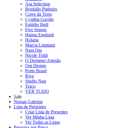
Asa Selection
Bordallo Pinheiro
Cores da Terra
Cynthia Gavião
Estúdio Iludi
Five Senses
Hanna Englund
Holaria
Marcia Limmani
Nara Ota
Nicole Toldi
O Designer Artesão
Oui Design
Porto Brasil
Riva
Studio Nun
Traço
VER TUDO
Sale
Nossas Galerias
Lista de Presentes
Criar Lista de Presentes
Ver Minha Lista
Ver Todas as Listas
Pesquisa por Preço