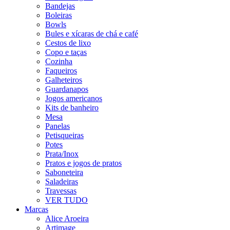
Bandejas
Boleiras
Bowls
Bules e xícaras de chá e café
Cestos de lixo
Copo e taças
Cozinha
Faqueiros
Galheteiros
Guardanapos
Jogos americanos
Kits de banheiro
Mesa
Panelas
Petisqueiras
Potes
Prata/Inox
Pratos e jogos de pratos
Saboneteira
Saladeiras
Travessas
VER TUDO
Marcas
Alice Aroeira
Artimage