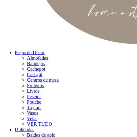
Peças de Décor
Almofadas
Bandejas
Cachepot
Castiçal
Centros de mesa
Fruteiras
Livros
Peseira
Potiche
Toy art
Vasos
Velas
VER TUDO
Utilidades
Baldes de gelo