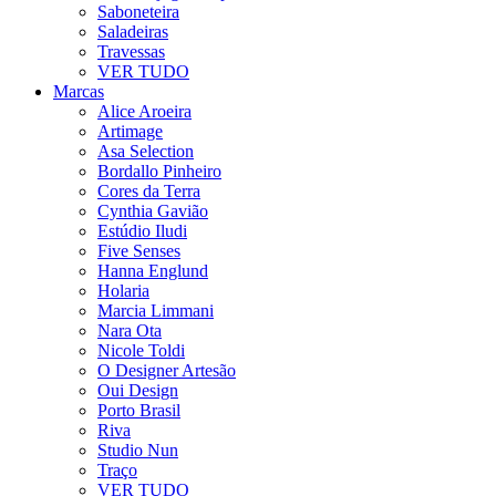
Saboneteira
Saladeiras
Travessas
VER TUDO
Marcas
Alice Aroeira
Artimage
Asa Selection
Bordallo Pinheiro
Cores da Terra
Cynthia Gavião
Estúdio Iludi
Five Senses
Hanna Englund
Holaria
Marcia Limmani
Nara Ota
Nicole Toldi
O Designer Artesão
Oui Design
Porto Brasil
Riva
Studio Nun
Traço
VER TUDO