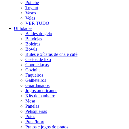
Potiche
Toy art
Vasos
Velas
VER TUDO
Utilidades
Baldes de gelo
Bandejas
Boleiras
Bowls
Bules e xícaras de chá e café
Cestos de lixo
Copo e taças
Cozinha
Faqueiros
Galheteiros
Guardanapos
Jogos americanos
Kits de banheiro
Mesa
Panelas
Petisqueiras
Potes
Prata/Inox
Pratos e jogos de pratos