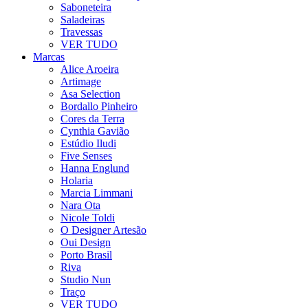
Saboneteira
Saladeiras
Travessas
VER TUDO
Marcas
Alice Aroeira
Artimage
Asa Selection
Bordallo Pinheiro
Cores da Terra
Cynthia Gavião
Estúdio Iludi
Five Senses
Hanna Englund
Holaria
Marcia Limmani
Nara Ota
Nicole Toldi
O Designer Artesão
Oui Design
Porto Brasil
Riva
Studio Nun
Traço
VER TUDO