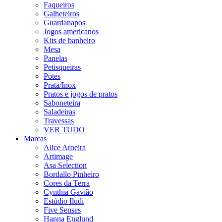
Faqueiros
Galheteiros
Guardanapos
Jogos americanos
Kits de banheiro
Mesa
Panelas
Petisqueiras
Potes
Prata/Inox
Pratos e jogos de pratos
Saboneteira
Saladeiras
Travessas
VER TUDO
Marcas
Alice Aroeira
Artimage
Asa Selection
Bordallo Pinheiro
Cores da Terra
Cynthia Gavião
Estúdio Iludi
Five Senses
Hanna Englund