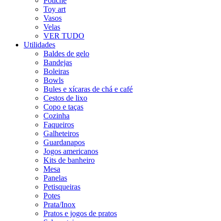
Potiche
Toy art
Vasos
Velas
VER TUDO
Utilidades
Baldes de gelo
Bandejas
Boleiras
Bowls
Bules e xícaras de chá e café
Cestos de lixo
Copo e taças
Cozinha
Faqueiros
Galheteiros
Guardanapos
Jogos americanos
Kits de banheiro
Mesa
Panelas
Petisqueiras
Potes
Prata/Inox
Pratos e jogos de pratos