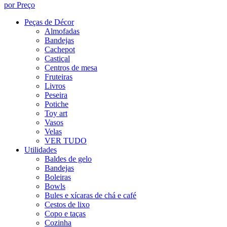
por Preço
Peças de Décor
Almofadas
Bandejas
Cachepot
Castiçal
Centros de mesa
Fruteiras
Livros
Peseira
Potiche
Toy art
Vasos
Velas
VER TUDO
Utilidades
Baldes de gelo
Bandejas
Boleiras
Bowls
Bules e xícaras de chá e café
Cestos de lixo
Copo e taças
Cozinha