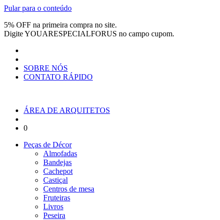
Pular para o conteúdo
5% OFF na primeira compra no site.
Digite
YOUARESPECIALFORUS
no campo cupom.
SOBRE NÓS
CONTATO RÁPIDO
ÁREA DE ARQUITETOS
0
Peças de Décor
Almofadas
Bandejas
Cachepot
Castiçal
Centros de mesa
Fruteiras
Livros
Peseira