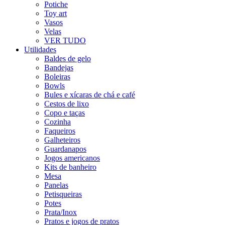
Potiche
Toy art
Vasos
Velas
VER TUDO
Utilidades
Baldes de gelo
Bandejas
Boleiras
Bowls
Bules e xícaras de chá e café
Cestos de lixo
Copo e taças
Cozinha
Faqueiros
Galheteiros
Guardanapos
Jogos americanos
Kits de banheiro
Mesa
Panelas
Petisqueiras
Potes
Prata/Inox
Pratos e jogos de pratos