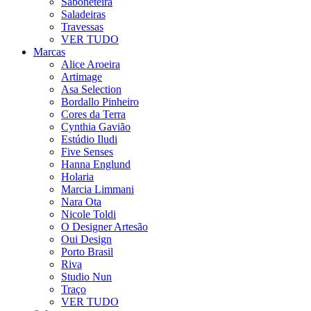
Saboneteira
Saladeiras
Travessas
VER TUDO
Marcas
Alice Aroeira
Artimage
Asa Selection
Bordallo Pinheiro
Cores da Terra
Cynthia Gavião
Estúdio Iludi
Five Senses
Hanna Englund
Holaria
Marcia Limmani
Nara Ota
Nicole Toldi
O Designer Artesão
Oui Design
Porto Brasil
Riva
Studio Nun
Traço
VER TUDO