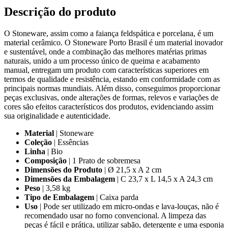
Descrição do produto
O Stoneware, assim como a faiança feldspática e porcelana, é um
material cerâmico. O Stoneware Porto Brasil é um material inovador
e sustentável, onde a combinação das melhores matérias primas
naturais, unido a um processo único de queima e acabamento
manual, entregam um produto com características superiores em
termos de qualidade e resistência, estando em conformidade com as
principais normas mundiais. Além disso, conseguimos proporcionar
peças exclusivas, onde alterações de formas, relevos e variações de
cores são efeitos característicos dos produtos, evidenciando assim
sua originalidade e autenticidade.
Material
| Stoneware
Coleção
| Essências
Linha
| Bio
Composição
| 1 Prato de sobremesa
Dimensões do Produto
| Ø 21,5 x A 2 cm
Dimensões da Embalagem
| C 23,7 x L 14,5 x A 24,3 cm
Peso
| 3,58 kg
Tipo de Embalagem
| Caixa parda
Uso
| Pode ser utilizado em micro-ondas e lava-louças, não é
recomendado usar no forno convencional. A limpeza das
peças é fácil e prática, utilizar sabão, detergente e uma esponja