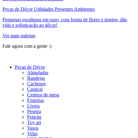
Peças de Décor Utilidades Presentes Ambientes
Pequenas esculturas em ouro, com forma de flores e insetos, dão
vida e sofisticação ao décor!
Ver mais galerias
Fale agora com a gente :)
(11) 9 9192-8504
Peças de Décor
Almofadas
Bandejas
Cachepot
Castiçal
Centros de mesa
Fruteiras
Livros
Peseira
Potiche
Toy art
Vasos
Velas