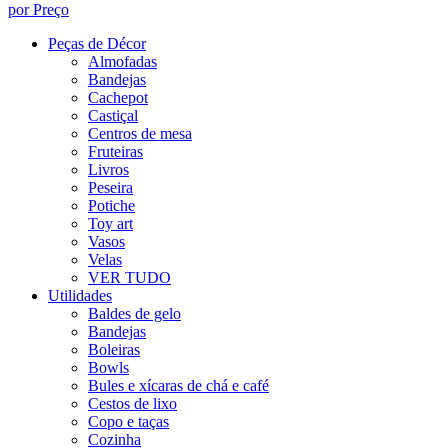
por Preço
Peças de Décor
Almofadas
Bandejas
Cachepot
Castiçal
Centros de mesa
Fruteiras
Livros
Peseira
Potiche
Toy art
Vasos
Velas
VER TUDO
Utilidades
Baldes de gelo
Bandejas
Boleiras
Bowls
Bules e xícaras de chá e café
Cestos de lixo
Copo e taças
Cozinha