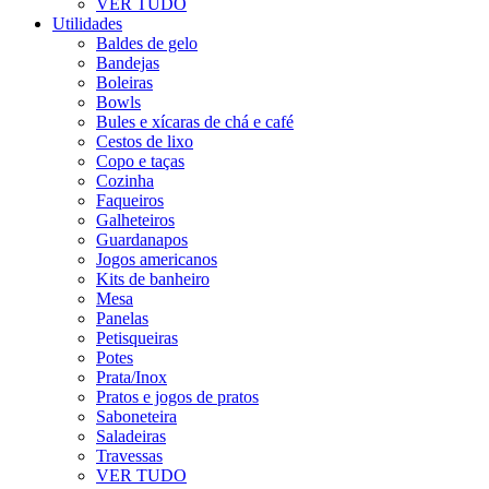
VER TUDO
Utilidades
Baldes de gelo
Bandejas
Boleiras
Bowls
Bules e xícaras de chá e café
Cestos de lixo
Copo e taças
Cozinha
Faqueiros
Galheteiros
Guardanapos
Jogos americanos
Kits de banheiro
Mesa
Panelas
Petisqueiras
Potes
Prata/Inox
Pratos e jogos de pratos
Saboneteira
Saladeiras
Travessas
VER TUDO