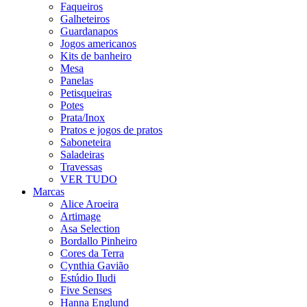
Faqueiros
Galheteiros
Guardanapos
Jogos americanos
Kits de banheiro
Mesa
Panelas
Petisqueiras
Potes
Prata/Inox
Pratos e jogos de pratos
Saboneteira
Saladeiras
Travessas
VER TUDO
Marcas
Alice Aroeira
Artimage
Asa Selection
Bordallo Pinheiro
Cores da Terra
Cynthia Gavião
Estúdio Iludi
Five Senses
Hanna Englund