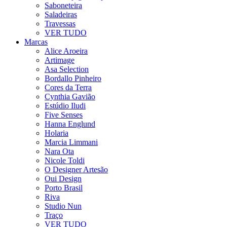
Saboneteira
Saladeiras
Travessas
VER TUDO
Marcas
Alice Aroeira
Artimage
Asa Selection
Bordallo Pinheiro
Cores da Terra
Cynthia Gavião
Estúdio Iludi
Five Senses
Hanna Englund
Holaria
Marcia Limmani
Nara Ota
Nicole Toldi
O Designer Artesão
Oui Design
Porto Brasil
Riva
Studio Nun
Traço
VER TUDO