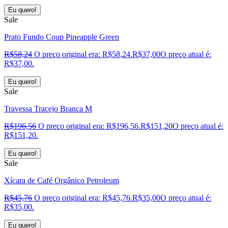
Eu quero!
Sale
Prato Fundo Coup Pineapple Green
R$
58,24
O preço original era: R$58,24.
R$
37,00
O preço atual é:
R$37,00.
Eu quero!
Sale
Travessa Tracejo Branca M
R$
196,56
O preço original era: R$196,56.
R$
151,20
O preço atual é:
R$151,20.
Eu quero!
Sale
Xícara de Café Orgânico Petroleum
R$
45,76
O preço original era: R$45,76.
R$
35,00
O preço atual é:
R$35,00.
Eu quero!