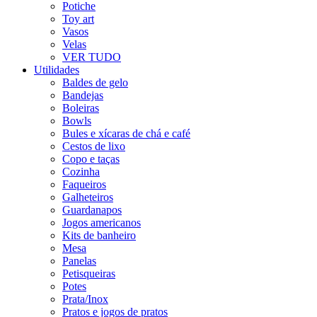
Potiche
Toy art
Vasos
Velas
VER TUDO
Utilidades
Baldes de gelo
Bandejas
Boleiras
Bowls
Bules e xícaras de chá e café
Cestos de lixo
Copo e taças
Cozinha
Faqueiros
Galheteiros
Guardanapos
Jogos americanos
Kits de banheiro
Mesa
Panelas
Petisqueiras
Potes
Prata/Inox
Pratos e jogos de pratos