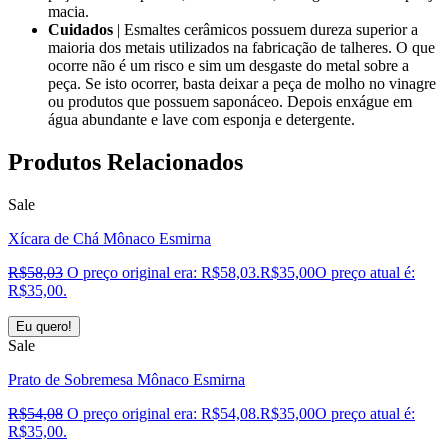
macia.
Cuidados
| Esmaltes cerâmicos possuem dureza superior a
maioria dos metais utilizados na fabricação de talheres. O que
ocorre não é um risco e sim um desgaste do metal sobre a
peça. Se isto ocorrer, basta deixar a peça de molho no vinagre
ou produtos que possuem saponáceo. Depois enxágue em
água abundante e lave com esponja e detergente.
Produtos
Relacionados
Sale
Xícara de Chá Mônaco Esmirna
R$
58,03
O preço original era: R$58,03.
R$
35,00
O preço atual é:
R$35,00.
Eu quero!
Sale
Prato de Sobremesa Mônaco Esmirna
R$
54,08
O preço original era: R$54,08.
R$
35,00
O preço atual é:
R$35,00.