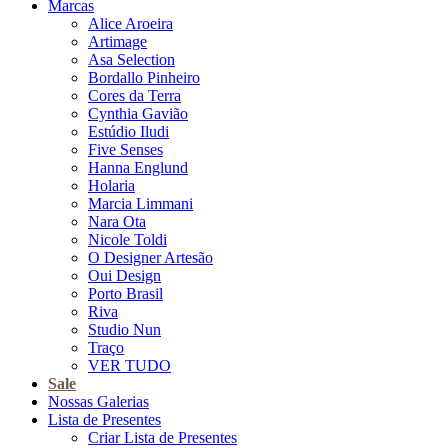
Marcas
Alice Aroeira
Artimage
Asa Selection
Bordallo Pinheiro
Cores da Terra
Cynthia Gavião
Estúdio Iludi
Five Senses
Hanna Englund
Holaria
Marcia Limmani
Nara Ota
Nicole Toldi
O Designer Artesão
Oui Design
Porto Brasil
Riva
Studio Nun
Traço
VER TUDO
Sale
Nossas Galerias
Lista de Presentes
Criar Lista de Presentes