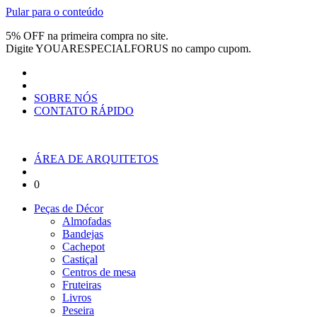
Pular para o conteúdo
5% OFF na primeira compra no site.
Digite
YOUARESPECIALFORUS
no campo cupom.
SOBRE NÓS
CONTATO RÁPIDO
ÁREA DE ARQUITETOS
0
Peças de Décor
Almofadas
Bandejas
Cachepot
Castiçal
Centros de mesa
Fruteiras
Livros
Peseira