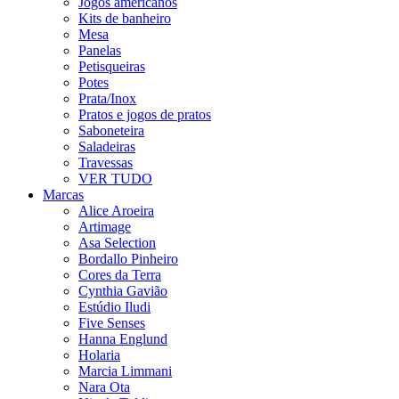
Jogos americanos
Kits de banheiro
Mesa
Panelas
Petisqueiras
Potes
Prata/Inox
Pratos e jogos de pratos
Saboneteira
Saladeiras
Travessas
VER TUDO
Marcas
Alice Aroeira
Artimage
Asa Selection
Bordallo Pinheiro
Cores da Terra
Cynthia Gavião
Estúdio Iludi
Five Senses
Hanna Englund
Holaria
Marcia Limmani
Nara Ota