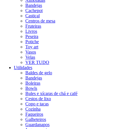
Almofadas
Bandejas
Cachepot
Castiçal
Centros de mesa
Fruteiras
Livros
Peseira
Potiche
Toy art
Vasos
Velas
VER TUDO
Utilidades
Baldes de gelo
Bandejas
Boleiras
Bowls
Bules e xícaras de chá e café
Cestos de lixo
Copo e taças
Cozinha
Faqueiros
Galheteiros
Guardanapos