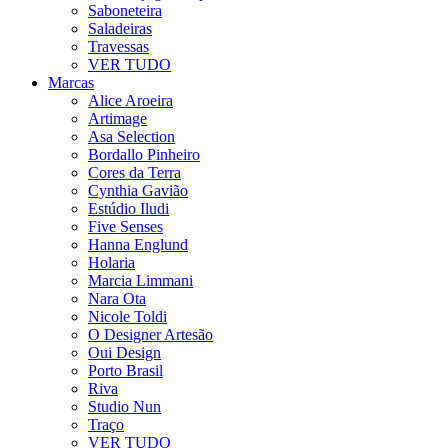
Saboneteira
Saladeiras
Travessas
VER TUDO
Marcas
Alice Aroeira
Artimage
Asa Selection
Bordallo Pinheiro
Cores da Terra
Cynthia Gavião
Estúdio Iludi
Five Senses
Hanna Englund
Holaria
Marcia Limmani
Nara Ota
Nicole Toldi
O Designer Artesão
Oui Design
Porto Brasil
Riva
Studio Nun
Traço
VER TUDO