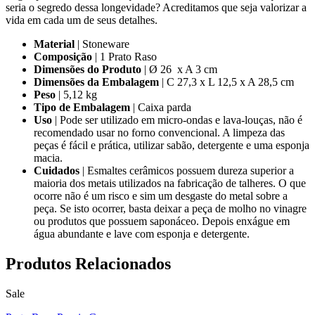
seria o segredo dessa longevidade? Acreditamos que seja valorizar a
vida em cada um de seus detalhes.
Material
| Stoneware
Composição
| 1 Prato Raso
Dimensões do Produto
| Ø 26 x A 3 cm
Dimensões da Embalagem
| C 27,3 x L 12,5 x A 28,5 cm
Peso
| 5,12 kg
Tipo de Embalagem
| Caixa parda
Uso
| Pode ser utilizado em micro-ondas e lava-louças, não é
recomendado usar no forno convencional. A limpeza das
peças é fácil e prática, utilizar sabão, detergente e uma esponja
macia.
Cuidados
| Esmaltes cerâmicos possuem dureza superior a
maioria dos metais utilizados na fabricação de talheres. O que
ocorre não é um risco e sim um desgaste do metal sobre a
peça. Se isto ocorrer, basta deixar a peça de molho no vinagre
ou produtos que possuem saponáceo. Depois enxágue em
água abundante e lave com esponja e detergente.
Produtos
Relacionados
Sale