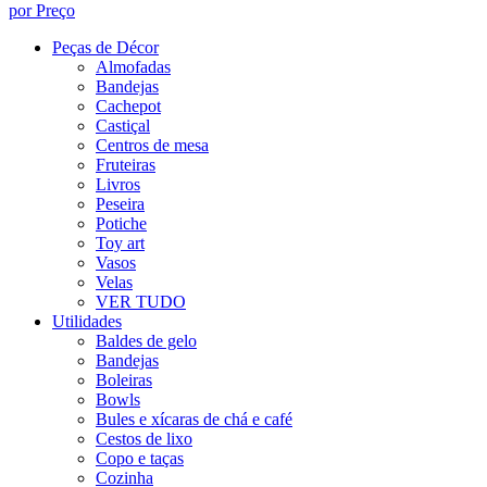
por Preço
Peças de Décor
Almofadas
Bandejas
Cachepot
Castiçal
Centros de mesa
Fruteiras
Livros
Peseira
Potiche
Toy art
Vasos
Velas
VER TUDO
Utilidades
Baldes de gelo
Bandejas
Boleiras
Bowls
Bules e xícaras de chá e café
Cestos de lixo
Copo e taças
Cozinha