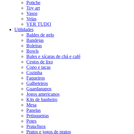
Potiche
Toy art
Vasos
Velas
VER TUDO
Utilidades
Baldes de gelo
Bandejas
Boleiras
Bowls
Bules e xícaras de chá e café
Cestos de lixo
Copo e taças
Cozinha
Faqueiros
Galheteiros
Guardanapos
Jogos americanos
Kits de banheiro
Mesa
Panelas
Petisqueiras
Potes
Prata/Inox
Pratos e jogos de pratos