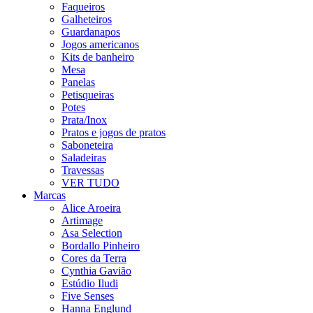
Faqueiros
Galheteiros
Guardanapos
Jogos americanos
Kits de banheiro
Mesa
Panelas
Petisqueiras
Potes
Prata/Inox
Pratos e jogos de pratos
Saboneteira
Saladeiras
Travessas
VER TUDO
Marcas
Alice Aroeira
Artimage
Asa Selection
Bordallo Pinheiro
Cores da Terra
Cynthia Gavião
Estúdio Iludi
Five Senses
Hanna Englund