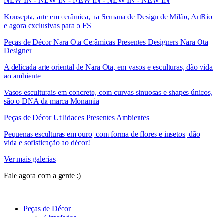
NEW IN - NEW IN - NEW IN - NEW IN - NEW IN
Konsepta, arte em cerâmica, na Semana de Design de Milão, ArtRio
e agora exclusivas para o FS
Peças de Décor Nara Ota Cerâmicas Presentes Designers Nara Ota
Designer
A delicada arte oriental de Nara Ota, em vasos e esculturas, dão vida
ao ambiente
Vasos esculturais em concreto, com curvas sinuosas e shapes únicos,
são o DNA da marca Monamia
Peças de Décor Utilidades Presentes Ambientes
Pequenas esculturas em ouro, com forma de flores e insetos, dão
vida e sofisticação ao décor!
Ver mais galerias
Fale agora com a gente :)
(11) 9 9192-8504
Peças de Décor