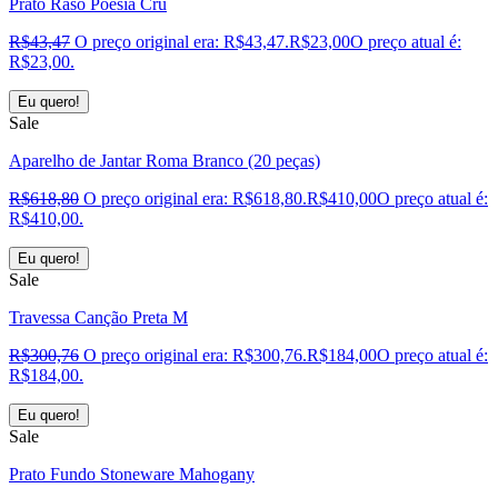
Prato Raso Poesia Cru
R$
43,47
O preço original era: R$43,47.
R$
23,00
O preço atual é:
R$23,00.
Eu quero!
Sale
Aparelho de Jantar Roma Branco (20 peças)
R$
618,80
O preço original era: R$618,80.
R$
410,00
O preço atual é:
R$410,00.
Eu quero!
Sale
Travessa Canção Preta M
R$
300,76
O preço original era: R$300,76.
R$
184,00
O preço atual é:
R$184,00.
Eu quero!
Sale
Prato Fundo Stoneware Mahogany