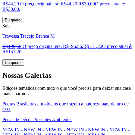
R$
44,20
O preço original era: R$44,20.
R$
30,00
O preço atual é:
R$30,00.
Eu quero!
Sale
Travessa Tracejo Branca M
R$
196,56
O preço original era: R$196,56.
R$
151,20
O preço atual é:
R$151,20.
Eu quero!
Nossas
Galerias
Edições temáticas com tudo o que você precisa para deixar sua casa
mais charmosa
Pedras Brasileiras em objetos que trazem a natureza para dentro de
casa
Peças de Décor Presentes Ambientes
NEW IN - NEW IN - NEW IN - NEW IN - NEW IN - NEW IN -