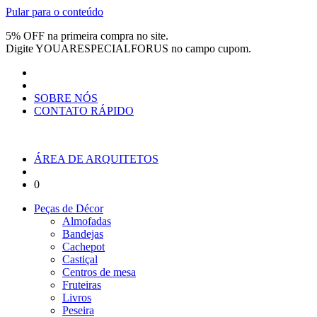
Pular para o conteúdo
5% OFF na primeira compra no site.
Digite
YOUARESPECIALFORUS
no campo cupom.
SOBRE NÓS
CONTATO RÁPIDO
ÁREA DE ARQUITETOS
0
Peças de Décor
Almofadas
Bandejas
Cachepot
Castiçal
Centros de mesa
Fruteiras
Livros
Peseira