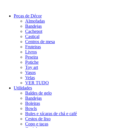
Peças de Décor
Almofadas
Bandejas
Cachepot
Castiçal
Centros de mesa
Fruteiras
Livros
Peseira
Potiche
Toy art
Vasos
Velas
VER TUDO
Utilidades
Baldes de gelo
Bandejas
Boleiras
Bowls
Bules e xícaras de chá e café
Cestos de lixo
Copo e taças