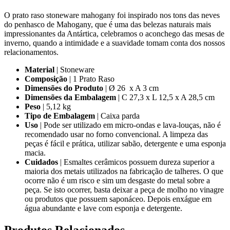
O prato raso stoneware mahogany foi inspirado nos tons das neves
do penhasco de Mahogany, que é uma das belezas naturais mais
impressionantes da Antártica, celebramos o aconchego das mesas de
inverno, quando a intimidade e a suavidade tomam conta dos nossos
relacionamentos.
Material
| Stoneware
Composição
| 1 Prato Raso
Dimensões do Produto
| Ø 26 x A 3 cm
Dimensões da Embalagem
| C 27,3 x L 12,5 x A 28,5 cm
Peso
| 5,12 kg
Tipo de Embalagem
| Caixa parda
Uso
| Pode ser utilizado em micro-ondas e lava-louças, não é
recomendado usar no forno convencional. A limpeza das
peças é fácil e prática, utilizar sabão, detergente e uma esponja
macia.
Cuidados
| Esmaltes cerâmicos possuem dureza superior a
maioria dos metais utilizados na fabricação de talheres. O que
ocorre não é um risco e sim um desgaste do metal sobre a
peça. Se isto ocorrer, basta deixar a peça de molho no vinagre
ou produtos que possuem saponáceo. Depois enxágue em
água abundante e lave com esponja e detergente.
Produtos
Relacionados