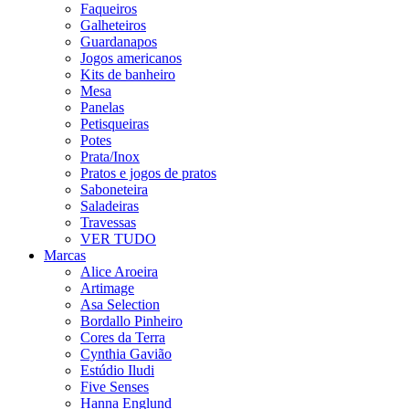
Faqueiros
Galheteiros
Guardanapos
Jogos americanos
Kits de banheiro
Mesa
Panelas
Petisqueiras
Potes
Prata/Inox
Pratos e jogos de pratos
Saboneteira
Saladeiras
Travessas
VER TUDO
Marcas
Alice Aroeira
Artimage
Asa Selection
Bordallo Pinheiro
Cores da Terra
Cynthia Gavião
Estúdio Iludi
Five Senses
Hanna Englund