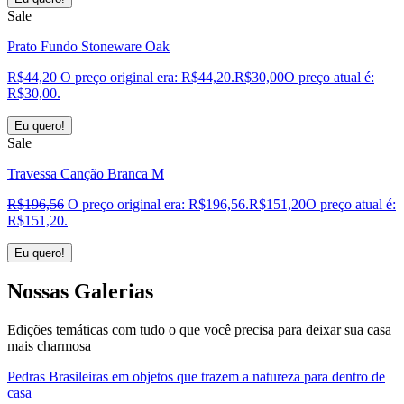
Sale
Prato Fundo Stoneware Oak
R$
44,20
O preço original era: R$44,20.
R$
30,00
O preço atual é:
R$30,00.
Eu quero!
Sale
Travessa Canção Branca M
R$
196,56
O preço original era: R$196,56.
R$
151,20
O preço atual é:
R$151,20.
Eu quero!
Nossas
Galerias
Edições temáticas com tudo o que você precisa para deixar sua casa
mais charmosa
Pedras Brasileiras em objetos que trazem a natureza para dentro de
casa