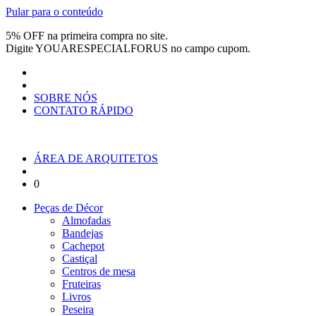
Pular para o conteúdo
5% OFF na primeira compra no site.
Digite
YOUARESPECIALFORUS
no campo cupom.
SOBRE NÓS
CONTATO RÁPIDO
ÁREA DE ARQUITETOS
0
Peças de Décor
Almofadas
Bandejas
Cachepot
Castiçal
Centros de mesa
Fruteiras
Livros
Peseira