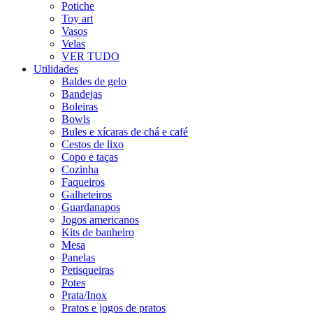
Potiche
Toy art
Vasos
Velas
VER TUDO
Utilidades
Baldes de gelo
Bandejas
Boleiras
Bowls
Bules e xícaras de chá e café
Cestos de lixo
Copo e taças
Cozinha
Faqueiros
Galheteiros
Guardanapos
Jogos americanos
Kits de banheiro
Mesa
Panelas
Petisqueiras
Potes
Prata/Inox
Pratos e jogos de pratos