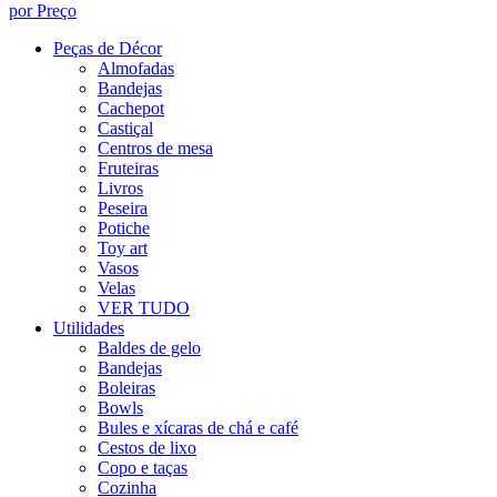
por Preço
Peças de Décor
Almofadas
Bandejas
Cachepot
Castiçal
Centros de mesa
Fruteiras
Livros
Peseira
Potiche
Toy art
Vasos
Velas
VER TUDO
Utilidades
Baldes de gelo
Bandejas
Boleiras
Bowls
Bules e xícaras de chá e café
Cestos de lixo
Copo e taças
Cozinha