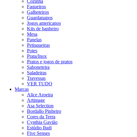
Cozinha
Faqueiros
Galheteiros
Guardanapos
Jogos americanos
Kits de banheiro
Mesa
Panelas
Petisqueiras
Potes
Prata/Inox
Pratos e jogos de pratos
Saboneteira
Saladeiras
Travessas
VER TUDO
Marcas
Alice Aroeira
Artimage
Asa Selection
Bordallo Pinheiro
Cores da Terra
Cynthia Gavião
Estúdio Iludi
Five Senses