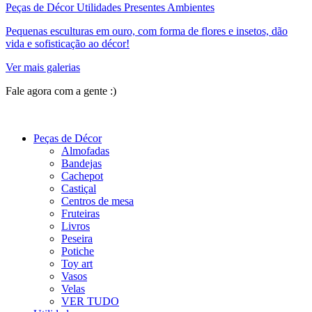
Peças de Décor Utilidades Presentes Ambientes
Pequenas esculturas em ouro, com forma de flores e insetos, dão
vida e sofisticação ao décor!
Ver mais galerias
Fale agora com a gente :)
(11) 9 9192-8504
Peças de Décor
Almofadas
Bandejas
Cachepot
Castiçal
Centros de mesa
Fruteiras
Livros
Peseira
Potiche
Toy art
Vasos
Velas
VER TUDO