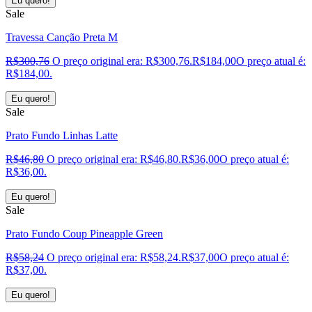
Eu quero!
Sale
Travessa Canção Preta M
R$
300,76
O preço original era: R$300,76.
R$
184,00
O preço atual é:
R$184,00.
Eu quero!
Sale
Prato Fundo Linhas Latte
R$
46,80
O preço original era: R$46,80.
R$
36,00
O preço atual é:
R$36,00.
Eu quero!
Sale
Prato Fundo Coup Pineapple Green
R$
58,24
O preço original era: R$58,24.
R$
37,00
O preço atual é:
R$37,00.
Eu quero!