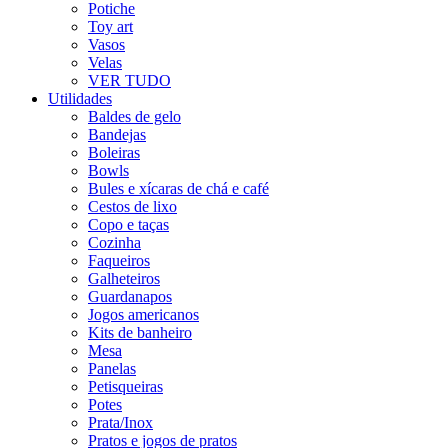
Potiche
Toy art
Vasos
Velas
VER TUDO
Utilidades
Baldes de gelo
Bandejas
Boleiras
Bowls
Bules e xícaras de chá e café
Cestos de lixo
Copo e taças
Cozinha
Faqueiros
Galheteiros
Guardanapos
Jogos americanos
Kits de banheiro
Mesa
Panelas
Petisqueiras
Potes
Prata/Inox
Pratos e jogos de pratos