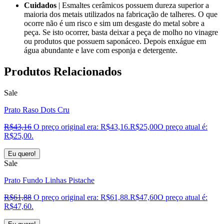
Cuidados
| Esmaltes cerâmicos possuem dureza superior a
maioria dos metais utilizados na fabricação de talheres. O que
ocorre não é um risco e sim um desgaste do metal sobre a
peça. Se isto ocorrer, basta deixar a peça de molho no vinagre
ou produtos que possuem saponáceo. Depois enxágue em
água abundante e lave com esponja e detergente.
Produtos
Relacionados
Sale
Prato Raso Dots Cru
R$
43,16
O preço original era: R$43,16.
R$
25,00
O preço atual é:
R$25,00.
Eu quero!
Sale
Prato Fundo Linhas Pistache
R$
61,88
O preço original era: R$61,88.
R$
47,60
O preço atual é:
R$47,60.