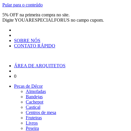
Pular para o conteúdo
5% OFF na primeira compra no site.
Digite
YOUARESPECIALFORUS
no campo cupom.
SOBRE NÓS
CONTATO RÁPIDO
ÁREA DE ARQUITETOS
0
Peças de Décor
Almofadas
Bandejas
Cachepot
Castiçal
Centros de mesa
Fruteiras
Livros
Peseira