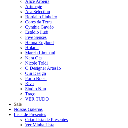
Alice Aroeira
Artimage
Asa Selection
Bordallo Pinheiro
Cores da Terra
Cynthia Gavião
Estúdio Iludi
Five Senses
Hanna Englund
Holaria
Marcia Limmani
Nara Ota
Nicole Toldi
O Designer Artesão
Oui Design
Porto Brasil
Riva
Studio Nun
Traço
VER TUDO
Sale
Nossas Galerias
Lista de Presentes
Criar Lista de Presentes
Ver Minha Lista