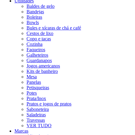
Utilidades
Baldes de gelo
Bandejas
Boleiras
Bowls
Bules e xícaras de chá e café
Cestos de lixo
Copo e taças
Cozinha
Faqueiros
Galheteiros
Guardanapos
Jogos americanos
Kits de banheiro
Mesa
Panelas
Petisqueiras
Potes
Prata/Inox
Pratos e jogos de pratos
Saboneteira
Saladeiras
Travessas
VER TUDO
Marcas