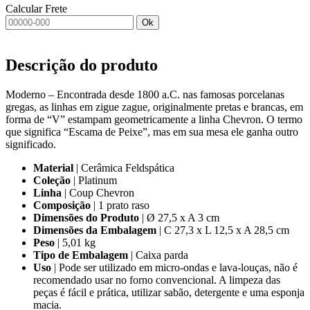
Calcular Frete
Ok
Descrição do produto
Moderno – Encontrada desde 1800 a.C. nas famosas porcelanas
gregas, as linhas em zigue zague, originalmente pretas e brancas, em
forma de “V” estampam geometricamente a linha Chevron. O termo
que significa “Escama de Peixe”, mas em sua mesa ele ganha outro
significado.
Material
| Cerâmica Feldspática
Coleção
| Platinum
Linha
| Coup Chevron
Composição
| 1 prato raso
Dimensões do Produto
| Ø 27,5 x A 3 cm
Dimensões da Embalagem
| C 27,3 x L 12,5 x A 28,5 cm
Peso
| 5,01 kg
Tipo de Embalagem
| Caixa parda
Uso
| Pode ser utilizado em micro-ondas e lava-louças, não é
recomendado usar no forno convencional. A limpeza das
peças é fácil e prática, utilizar sabão, detergente e uma esponja
macia.