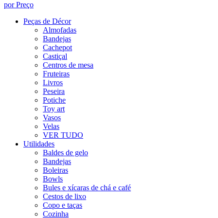
por Preço
Peças de Décor
Almofadas
Bandejas
Cachepot
Castiçal
Centros de mesa
Fruteiras
Livros
Peseira
Potiche
Toy art
Vasos
Velas
VER TUDO
Utilidades
Baldes de gelo
Bandejas
Boleiras
Bowls
Bules e xícaras de chá e café
Cestos de lixo
Copo e taças
Cozinha