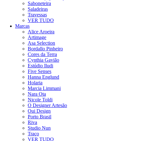
Saboneteira
Saladeiras
Travessas
VER TUDO
Marcas
Alice Aroeira
Artimage
Asa Selection
Bordallo Pinheiro
Cores da Terra
Cynthia Gavião
Estúdio Iludi
Five Senses
Hanna Englund
Holaria
Marcia Limmani
Nara Ota
Nicole Toldi
O Designer Artesão
Oui Design
Porto Brasil
Riva
Studio Nun
Traço
VER TUDO