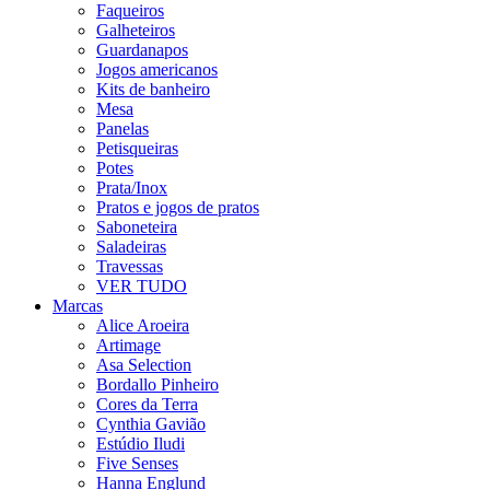
Faqueiros
Galheteiros
Guardanapos
Jogos americanos
Kits de banheiro
Mesa
Panelas
Petisqueiras
Potes
Prata/Inox
Pratos e jogos de pratos
Saboneteira
Saladeiras
Travessas
VER TUDO
Marcas
Alice Aroeira
Artimage
Asa Selection
Bordallo Pinheiro
Cores da Terra
Cynthia Gavião
Estúdio Iludi
Five Senses
Hanna Englund