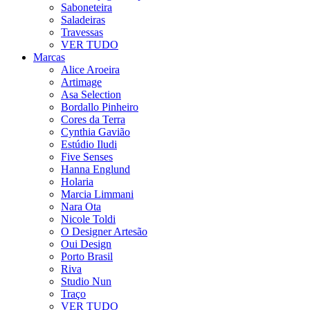
Saboneteira
Saladeiras
Travessas
VER TUDO
Marcas
Alice Aroeira
Artimage
Asa Selection
Bordallo Pinheiro
Cores da Terra
Cynthia Gavião
Estúdio Iludi
Five Senses
Hanna Englund
Holaria
Marcia Limmani
Nara Ota
Nicole Toldi
O Designer Artesão
Oui Design
Porto Brasil
Riva
Studio Nun
Traço
VER TUDO