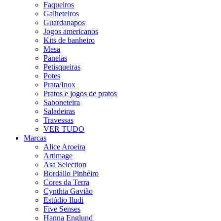
Faqueiros
Galheteiros
Guardanapos
Jogos americanos
Kits de banheiro
Mesa
Panelas
Petisqueiras
Potes
Prata/Inox
Pratos e jogos de pratos
Saboneteira
Saladeiras
Travessas
VER TUDO
Marcas
Alice Aroeira
Artimage
Asa Selection
Bordallo Pinheiro
Cores da Terra
Cynthia Gavião
Estúdio Iludi
Five Senses
Hanna Englund