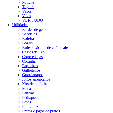
Potiche
Toy art
Vasos
Velas
VER TUDO
Utilidades
Baldes de gelo
Bandejas
Boleiras
Bowls
Bules e xícaras de chá e café
Cestos de lixo
Copo e taças
Cozinha
Faqueiros
Galheteiros
Guardanapos
Jogos americanos
Kits de banheiro
Mesa
Panelas
Petisqueiras
Potes
Prata/Inox
Pratos e jogos de pratos