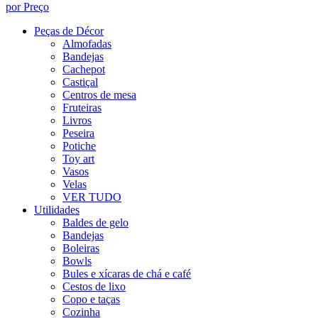
por Preço
Peças de Décor
Almofadas
Bandejas
Cachepot
Castiçal
Centros de mesa
Fruteiras
Livros
Peseira
Potiche
Toy art
Vasos
Velas
VER TUDO
Utilidades
Baldes de gelo
Bandejas
Boleiras
Bowls
Bules e xícaras de chá e café
Cestos de lixo
Copo e taças
Cozinha