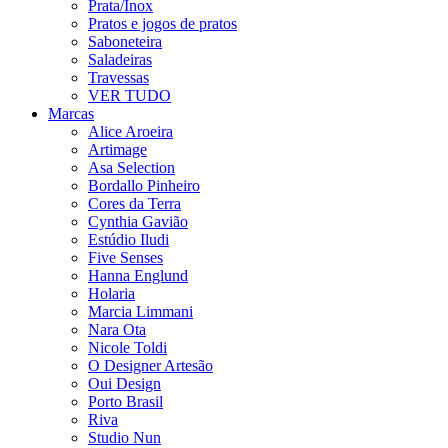
Prata/Inox
Pratos e jogos de pratos
Saboneteira
Saladeiras
Travessas
VER TUDO
Marcas
Alice Aroeira
Artimage
Asa Selection
Bordallo Pinheiro
Cores da Terra
Cynthia Gavião
Estúdio Iludi
Five Senses
Hanna Englund
Holaria
Marcia Limmani
Nara Ota
Nicole Toldi
O Designer Artesão
Oui Design
Porto Brasil
Riva
Studio Nun