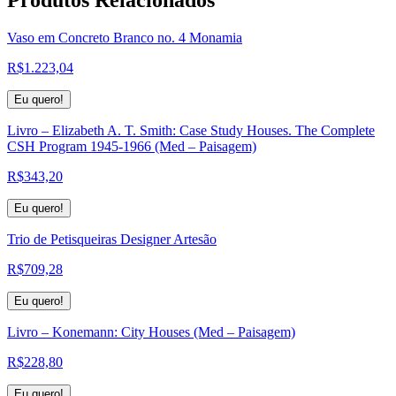
Vaso em Concreto Branco no. 4 Monamia
R$
1.223,04
Eu quero!
Livro – Elizabeth A. T. Smith: Case Study Houses. The Complete
CSH Program 1945-1966 (Med – Paisagem)
R$
343,20
Eu quero!
Trio de Petisqueiras Designer Artesão
R$
709,28
Eu quero!
Livro – Konemann: City Houses (Med – Paisagem)
R$
228,80
Eu quero!