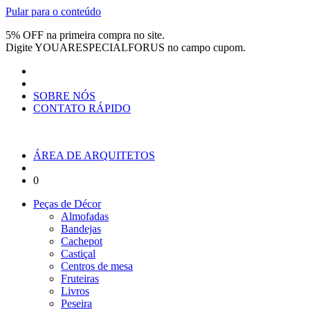
Pular para o conteúdo
5% OFF na primeira compra no site.
Digite
YOUARESPECIALFORUS
no campo cupom.
SOBRE NÓS
CONTATO RÁPIDO
ÁREA DE ARQUITETOS
0
Peças de Décor
Almofadas
Bandejas
Cachepot
Castiçal
Centros de mesa
Fruteiras
Livros
Peseira