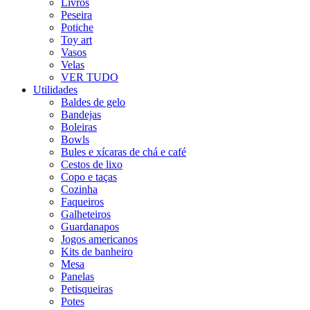
Livros
Peseira
Potiche
Toy art
Vasos
Velas
VER TUDO
Utilidades
Baldes de gelo
Bandejas
Boleiras
Bowls
Bules e xícaras de chá e café
Cestos de lixo
Copo e taças
Cozinha
Faqueiros
Galheteiros
Guardanapos
Jogos americanos
Kits de banheiro
Mesa
Panelas
Petisqueiras
Potes