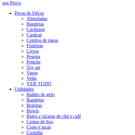
por Preço
Peças de Décor
Almofadas
Bandejas
Cachepot
Castiçal
Centros de mesa
Fruteiras
Livros
Peseira
Potiche
Toy art
Vasos
Velas
VER TUDO
Utilidades
Baldes de gelo
Bandejas
Boleiras
Bowls
Bules e xícaras de chá e café
Cestos de lixo
Copo e taças
Cozinha