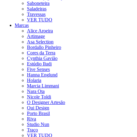
Saboneteira
Saladeiras
Travessas
VER TUDO
Marcas
Alice Aroeira
Artimage
Asa Selection
Bordallo Pinheiro
Cores da Terra
Cynthia Gavião
Estúdio Iludi
Five Senses
Hanna Englund
Holaria
Marcia Limmani
Nara Ota
Nicole Toldi
O Designer Artesão
Oui Design
Porto Brasil
Riva
Studio Nun
Traço
VER TUDO