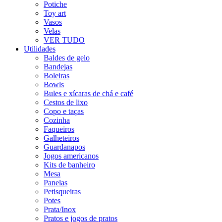
Potiche
Toy art
Vasos
Velas
VER TUDO
Utilidades
Baldes de gelo
Bandejas
Boleiras
Bowls
Bules e xícaras de chá e café
Cestos de lixo
Copo e taças
Cozinha
Faqueiros
Galheteiros
Guardanapos
Jogos americanos
Kits de banheiro
Mesa
Panelas
Petisqueiras
Potes
Prata/Inox
Pratos e jogos de pratos