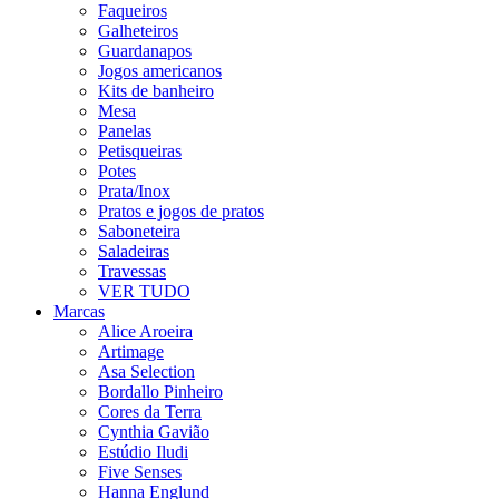
Faqueiros
Galheteiros
Guardanapos
Jogos americanos
Kits de banheiro
Mesa
Panelas
Petisqueiras
Potes
Prata/Inox
Pratos e jogos de pratos
Saboneteira
Saladeiras
Travessas
VER TUDO
Marcas
Alice Aroeira
Artimage
Asa Selection
Bordallo Pinheiro
Cores da Terra
Cynthia Gavião
Estúdio Iludi
Five Senses
Hanna Englund