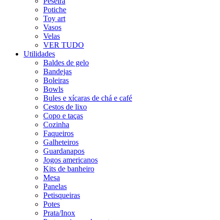
Peseira
Potiche
Toy art
Vasos
Velas
VER TUDO
Utilidades
Baldes de gelo
Bandejas
Boleiras
Bowls
Bules e xícaras de chá e café
Cestos de lixo
Copo e taças
Cozinha
Faqueiros
Galheteiros
Guardanapos
Jogos americanos
Kits de banheiro
Mesa
Panelas
Petisqueiras
Potes
Prata/Inox