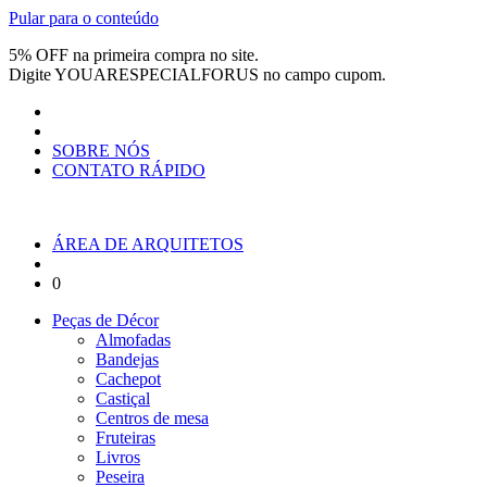
Pular para o conteúdo
5% OFF na primeira compra no site.
Digite
YOUARESPECIALFORUS
no campo cupom.
SOBRE NÓS
CONTATO RÁPIDO
ÁREA DE ARQUITETOS
0
Peças de Décor
Almofadas
Bandejas
Cachepot
Castiçal
Centros de mesa
Fruteiras
Livros
Peseira