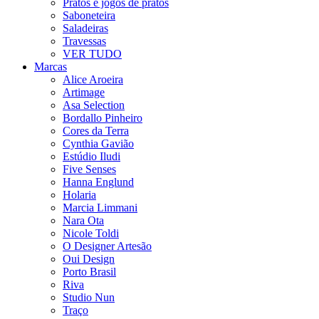
Pratos e jogos de pratos
Saboneteira
Saladeiras
Travessas
VER TUDO
Marcas
Alice Aroeira
Artimage
Asa Selection
Bordallo Pinheiro
Cores da Terra
Cynthia Gavião
Estúdio Iludi
Five Senses
Hanna Englund
Holaria
Marcia Limmani
Nara Ota
Nicole Toldi
O Designer Artesão
Oui Design
Porto Brasil
Riva
Studio Nun
Traço