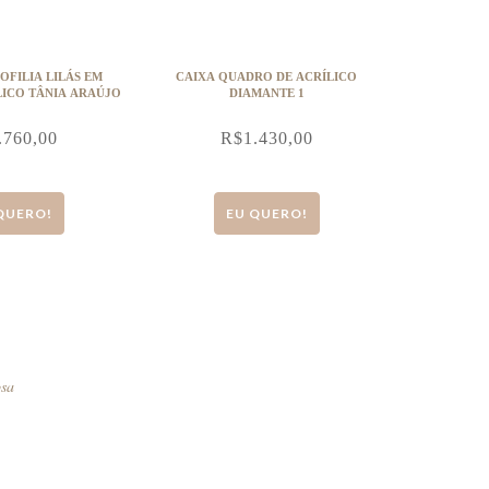
OFILIA LILÁS EM
CAIXA QUADRO DE ACRÍLICO
LICO TÂNIA ARAÚJO
DIAMANTE 1
.760,00
R$
1.430,00
QUERO!
EU QUERO!
osa