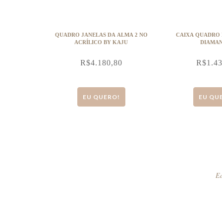
QUADRO JANELAS DA ALMA 2 NO
CAIXA QUADRO 
ACRÍLICO BY KAJU
DIAMAN
R$
4.180,80
R$
1.4
EU QUERO!
EU QU
Ed