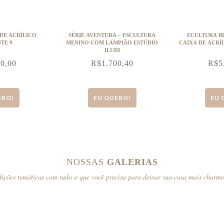
DE ACRÍLICO
SÉRIE AVENTURA – ESCULTURA
ECULTURA BI
TE 9
MENINO COM LAMPIÃO ESTÚDIO
CAIXA DE ACRÍ
ILUDI
30,00
R$
1.700,40
R$
5
ERO!
EU QUERO!
EU 
NOSSAS
GALERIAS
ições temáticas com tudo o que você precisa para deixar sua casa mais charm