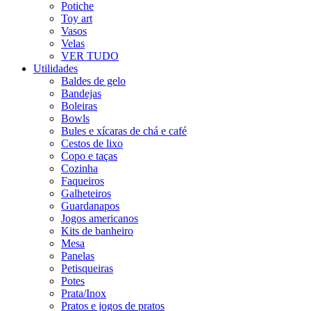
Potiche
Toy art
Vasos
Velas
VER TUDO
Utilidades
Baldes de gelo
Bandejas
Boleiras
Bowls
Bules e xícaras de chá e café
Cestos de lixo
Copo e taças
Cozinha
Faqueiros
Galheteiros
Guardanapos
Jogos americanos
Kits de banheiro
Mesa
Panelas
Petisqueiras
Potes
Prata/Inox
Pratos e jogos de pratos