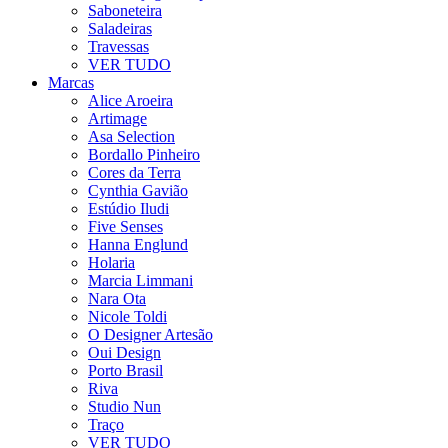
Saboneteira
Saladeiras
Travessas
VER TUDO
Marcas
Alice Aroeira
Artimage
Asa Selection
Bordallo Pinheiro
Cores da Terra
Cynthia Gavião
Estúdio Iludi
Five Senses
Hanna Englund
Holaria
Marcia Limmani
Nara Ota
Nicole Toldi
O Designer Artesão
Oui Design
Porto Brasil
Riva
Studio Nun
Traço
VER TUDO