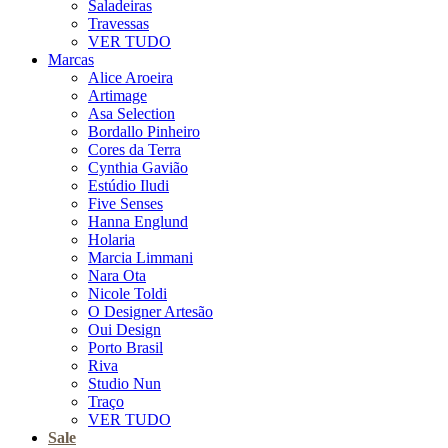
Saladeiras
Travessas
VER TUDO
Marcas
Alice Aroeira
Artimage
Asa Selection
Bordallo Pinheiro
Cores da Terra
Cynthia Gavião
Estúdio Iludi
Five Senses
Hanna Englund
Holaria
Marcia Limmani
Nara Ota
Nicole Toldi
O Designer Artesão
Oui Design
Porto Brasil
Riva
Studio Nun
Traço
VER TUDO
Sale