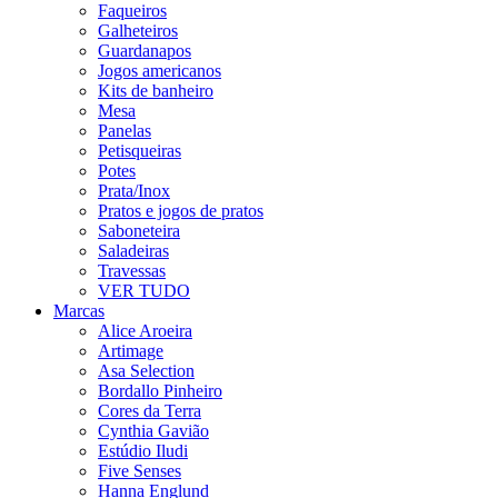
Faqueiros
Galheteiros
Guardanapos
Jogos americanos
Kits de banheiro
Mesa
Panelas
Petisqueiras
Potes
Prata/Inox
Pratos e jogos de pratos
Saboneteira
Saladeiras
Travessas
VER TUDO
Marcas
Alice Aroeira
Artimage
Asa Selection
Bordallo Pinheiro
Cores da Terra
Cynthia Gavião
Estúdio Iludi
Five Senses
Hanna Englund