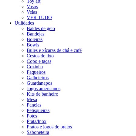
Toy art
Vasos
Velas
VER TUDO
Utilidades
Baldes de gelo
Bandejas
Boleiras
Bowls
Bules e xícaras de chá e café
Cestos de lixo
Copo e taças
Cozinha
Faqueiros
Galheteiros
Guardanapos
Jogos americanos
Kits de banheiro
Mesa
Panelas
Petisqueiras
Potes
Prata/Inox
Pratos e jogos de pratos
Saboneteira