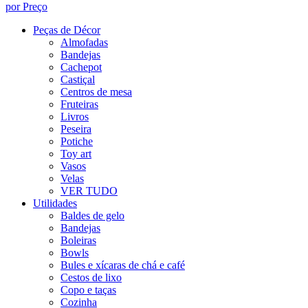
por Preço
Peças de Décor
Almofadas
Bandejas
Cachepot
Castiçal
Centros de mesa
Fruteiras
Livros
Peseira
Potiche
Toy art
Vasos
Velas
VER TUDO
Utilidades
Baldes de gelo
Bandejas
Boleiras
Bowls
Bules e xícaras de chá e café
Cestos de lixo
Copo e taças
Cozinha