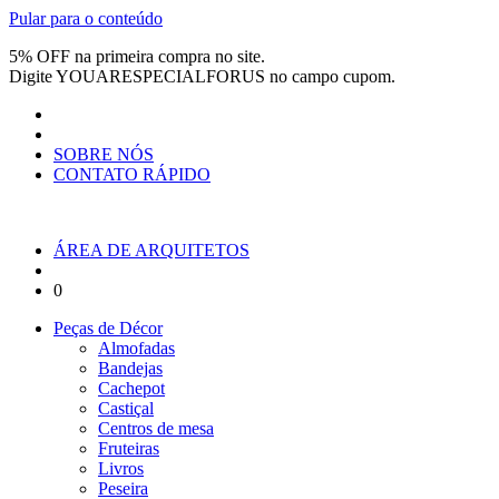
Pular para o conteúdo
5% OFF na primeira compra no site.
Digite
YOUARESPECIALFORUS
no campo cupom.
SOBRE NÓS
CONTATO RÁPIDO
ÁREA DE ARQUITETOS
0
Peças de Décor
Almofadas
Bandejas
Cachepot
Castiçal
Centros de mesa
Fruteiras
Livros
Peseira