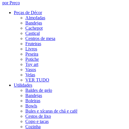
por Preço
Peças de Décor
Almofadas
Bandejas
Cachepot
Castiçal
Centros de mesa
Fruteiras
Livros
Peseira
Potiche
Toy art
Vasos
Velas
VER TUDO
Utilidades
Baldes de gelo
Bandejas
Boleiras
Bowls
Bules e xícaras de chá e café
Cestos de lixo
Copo e taças
Cozinha