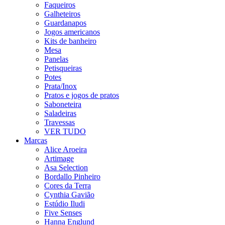
Faqueiros
Galheteiros
Guardanapos
Jogos americanos
Kits de banheiro
Mesa
Panelas
Petisqueiras
Potes
Prata/Inox
Pratos e jogos de pratos
Saboneteira
Saladeiras
Travessas
VER TUDO
Marcas
Alice Aroeira
Artimage
Asa Selection
Bordallo Pinheiro
Cores da Terra
Cynthia Gavião
Estúdio Iludi
Five Senses
Hanna Englund