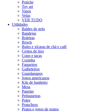
Potiche
Toy art
Vasos
Velas
VER TUDO
Utilidades
Baldes de gelo
Bandejas
Boleiras
Bowls
Bules e xícaras de chá e café
Cestos de lixo
Copo e taças
Cozinha
Faqueiros
Galheteiros
Guardanapos
Jogos americanos
Kits de banheiro
Mesa
Panelas
Petisqueiras
Potes
Prata/Inox
Pratos e jogos de pratos