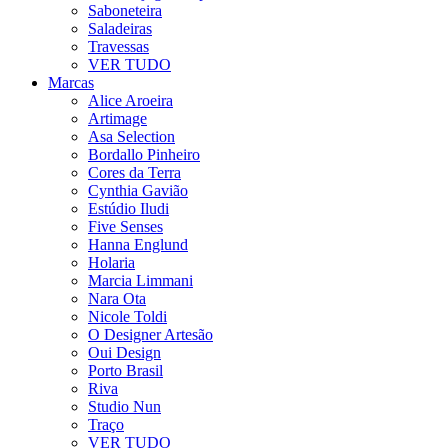
Saboneteira
Saladeiras
Travessas
VER TUDO
Marcas
Alice Aroeira
Artimage
Asa Selection
Bordallo Pinheiro
Cores da Terra
Cynthia Gavião
Estúdio Iludi
Five Senses
Hanna Englund
Holaria
Marcia Limmani
Nara Ota
Nicole Toldi
O Designer Artesão
Oui Design
Porto Brasil
Riva
Studio Nun
Traço
VER TUDO