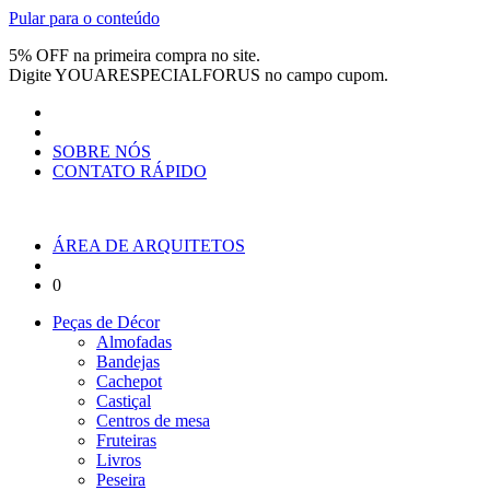
Pular para o conteúdo
5% OFF na primeira compra no site.
Digite
YOUARESPECIALFORUS
no campo cupom.
SOBRE NÓS
CONTATO RÁPIDO
ÁREA DE ARQUITETOS
0
Peças de Décor
Almofadas
Bandejas
Cachepot
Castiçal
Centros de mesa
Fruteiras
Livros
Peseira