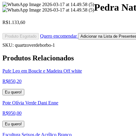
Pedra Nat
R$
1.133,60
Quero encomendar
Produto Esgotado
Adicionar na Lista de Presente
SKU:
quartzoverdeborbo-1
Produtos
Relacionados
Pufe Leo em Boucle e Madeira Off white
R$
850,20
Eu quero!
Pote Olívia Verde Dani Enne
R$
950,00
Eu quero!
Escultura Seixos de Acrílico Branco