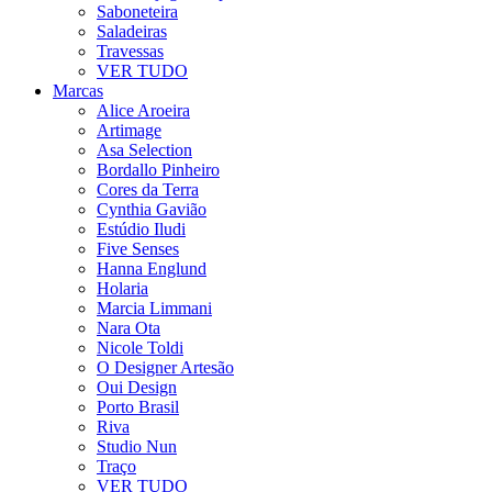
Saboneteira
Saladeiras
Travessas
VER TUDO
Marcas
Alice Aroeira
Artimage
Asa Selection
Bordallo Pinheiro
Cores da Terra
Cynthia Gavião
Estúdio Iludi
Five Senses
Hanna Englund
Holaria
Marcia Limmani
Nara Ota
Nicole Toldi
O Designer Artesão
Oui Design
Porto Brasil
Riva
Studio Nun
Traço
VER TUDO