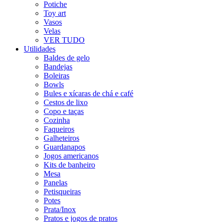
Potiche
Toy art
Vasos
Velas
VER TUDO
Utilidades
Baldes de gelo
Bandejas
Boleiras
Bowls
Bules e xícaras de chá e café
Cestos de lixo
Copo e taças
Cozinha
Faqueiros
Galheteiros
Guardanapos
Jogos americanos
Kits de banheiro
Mesa
Panelas
Petisqueiras
Potes
Prata/Inox
Pratos e jogos de pratos