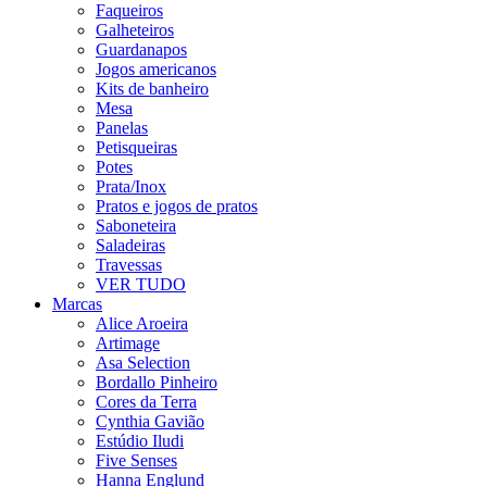
Faqueiros
Galheteiros
Guardanapos
Jogos americanos
Kits de banheiro
Mesa
Panelas
Petisqueiras
Potes
Prata/Inox
Pratos e jogos de pratos
Saboneteira
Saladeiras
Travessas
VER TUDO
Marcas
Alice Aroeira
Artimage
Asa Selection
Bordallo Pinheiro
Cores da Terra
Cynthia Gavião
Estúdio Iludi
Five Senses
Hanna Englund