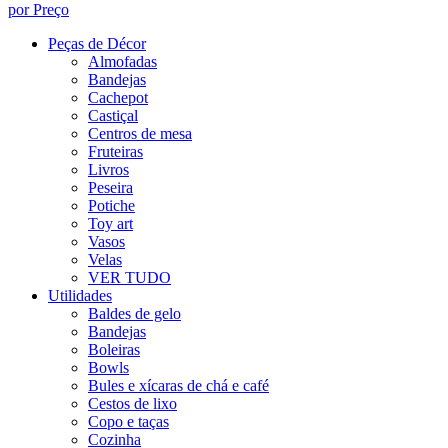
por Preço
Peças de Décor
Almofadas
Bandejas
Cachepot
Castiçal
Centros de mesa
Fruteiras
Livros
Peseira
Potiche
Toy art
Vasos
Velas
VER TUDO
Utilidades
Baldes de gelo
Bandejas
Boleiras
Bowls
Bules e xícaras de chá e café
Cestos de lixo
Copo e taças
Cozinha