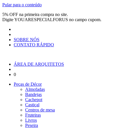
Pular para o conteúdo
5% OFF na primeira compra no site.
Digite
YOUARESPECIALFORUS
no campo cupom.
SOBRE NÓS
CONTATO RÁPIDO
ÁREA DE ARQUITETOS
0
Peças de Décor
Almofadas
Bandejas
Cachepot
Castiçal
Centros de mesa
Fruteiras
Livros
Peseira