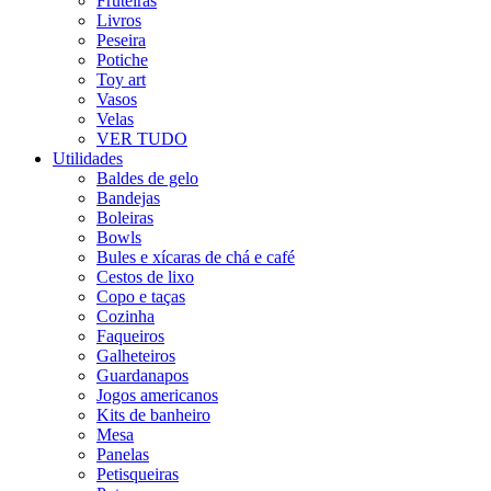
Fruteiras
Livros
Peseira
Potiche
Toy art
Vasos
Velas
VER TUDO
Utilidades
Baldes de gelo
Bandejas
Boleiras
Bowls
Bules e xícaras de chá e café
Cestos de lixo
Copo e taças
Cozinha
Faqueiros
Galheteiros
Guardanapos
Jogos americanos
Kits de banheiro
Mesa
Panelas
Petisqueiras