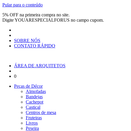
Pular para o conteúdo
5% OFF na primeira compra no site.
Digite
YOUARESPECIALFORUS
no campo cupom.
SOBRE NÓS
CONTATO RÁPIDO
ÁREA DE ARQUITETOS
0
Peças de Décor
Almofadas
Bandejas
Cachepot
Castiçal
Centros de mesa
Fruteiras
Livros
Peseira