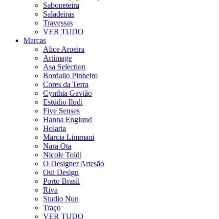
Saboneteira
Saladeiras
Travessas
VER TUDO
Marcas
Alice Aroeira
Artimage
Asa Selection
Bordallo Pinheiro
Cores da Terra
Cynthia Gavião
Estúdio Iludi
Five Senses
Hanna Englund
Holaria
Marcia Limmani
Nara Ota
Nicole Toldi
O Designer Artesão
Oui Design
Porto Brasil
Riva
Studio Nun
Traço
VER TUDO