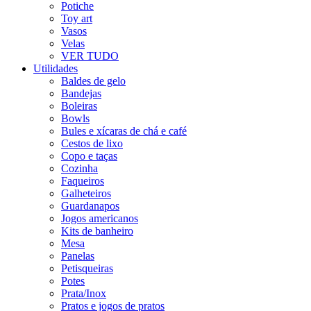
Potiche
Toy art
Vasos
Velas
VER TUDO
Utilidades
Baldes de gelo
Bandejas
Boleiras
Bowls
Bules e xícaras de chá e café
Cestos de lixo
Copo e taças
Cozinha
Faqueiros
Galheteiros
Guardanapos
Jogos americanos
Kits de banheiro
Mesa
Panelas
Petisqueiras
Potes
Prata/Inox
Pratos e jogos de pratos