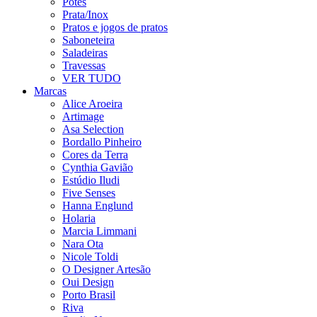
Potes
Prata/Inox
Pratos e jogos de pratos
Saboneteira
Saladeiras
Travessas
VER TUDO
Marcas
Alice Aroeira
Artimage
Asa Selection
Bordallo Pinheiro
Cores da Terra
Cynthia Gavião
Estúdio Iludi
Five Senses
Hanna Englund
Holaria
Marcia Limmani
Nara Ota
Nicole Toldi
O Designer Artesão
Oui Design
Porto Brasil
Riva