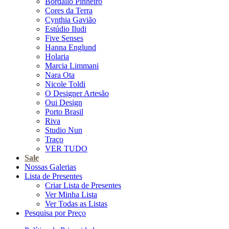
Bordallo Pinheiro
Cores da Terra
Cynthia Gavião
Estúdio Iludi
Five Senses
Hanna Englund
Holaria
Marcia Limmani
Nara Ota
Nicole Toldi
O Designer Artesão
Oui Design
Porto Brasil
Riva
Studio Nun
Traço
VER TUDO
Sale
Nossas Galerias
Lista de Presentes
Criar Lista de Presentes
Ver Minha Lista
Ver Todas as Listas
Pesquisa por Preço