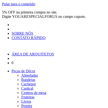
Pular para o conteúdo
5% OFF na primeira compra no site.
Digite
YOUARESPECIALFORUS
no campo cupom.
SOBRE NÓS
CONTATO RÁPIDO
ÁREA DE ARQUITETOS
0
Peças de Décor
Almofadas
Bandejas
Cachepot
Castiçal
Centros de mesa
Fruteiras
Livros
Peseira