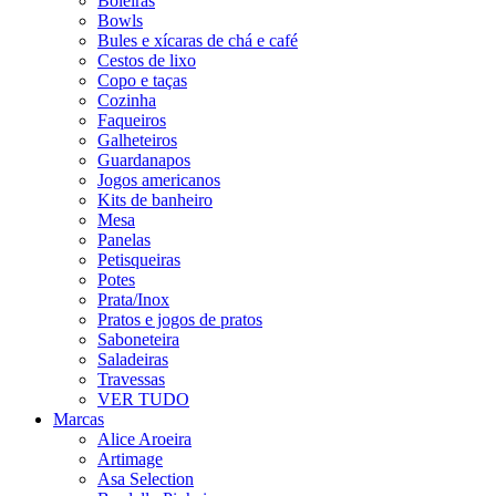
Boleiras
Bowls
Bules e xícaras de chá e café
Cestos de lixo
Copo e taças
Cozinha
Faqueiros
Galheteiros
Guardanapos
Jogos americanos
Kits de banheiro
Mesa
Panelas
Petisqueiras
Potes
Prata/Inox
Pratos e jogos de pratos
Saboneteira
Saladeiras
Travessas
VER TUDO
Marcas
Alice Aroeira
Artimage
Asa Selection