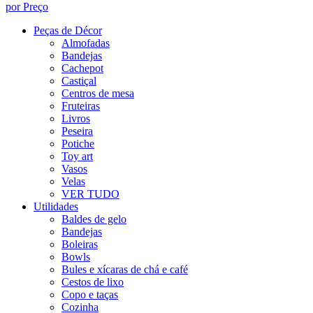
por Preço
Peças de Décor
Almofadas
Bandejas
Cachepot
Castiçal
Centros de mesa
Fruteiras
Livros
Peseira
Potiche
Toy art
Vasos
Velas
VER TUDO
Utilidades
Baldes de gelo
Bandejas
Boleiras
Bowls
Bules e xícaras de chá e café
Cestos de lixo
Copo e taças
Cozinha