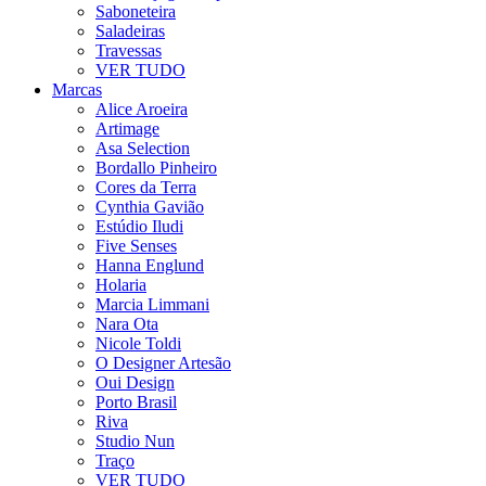
Saboneteira
Saladeiras
Travessas
VER TUDO
Marcas
Alice Aroeira
Artimage
Asa Selection
Bordallo Pinheiro
Cores da Terra
Cynthia Gavião
Estúdio Iludi
Five Senses
Hanna Englund
Holaria
Marcia Limmani
Nara Ota
Nicole Toldi
O Designer Artesão
Oui Design
Porto Brasil
Riva
Studio Nun
Traço
VER TUDO