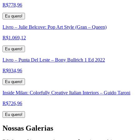
R$
778,96
Eu quero!
Livro – Julie Belcove: Pop Art Style (Gran – Queen)
R$
1.069,12
Eu quero!
Livro – Punta Del Leste – Bony Bullrich 1 Ed 2022
R$
934,96
Eu quero!
Inside Milan: Colorfully Creative Italian Interiors – Guido Taroni
R$
726,96
Eu quero!
Nossas
Galerias