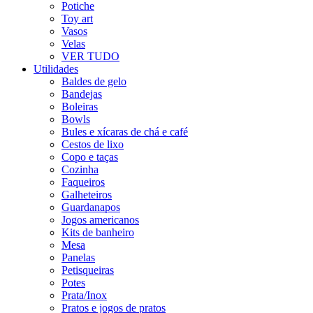
Potiche
Toy art
Vasos
Velas
VER TUDO
Utilidades
Baldes de gelo
Bandejas
Boleiras
Bowls
Bules e xícaras de chá e café
Cestos de lixo
Copo e taças
Cozinha
Faqueiros
Galheteiros
Guardanapos
Jogos americanos
Kits de banheiro
Mesa
Panelas
Petisqueiras
Potes
Prata/Inox
Pratos e jogos de pratos