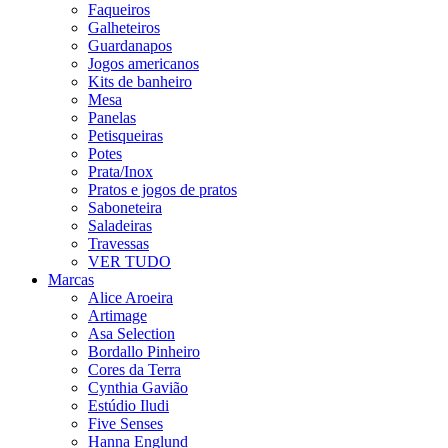
Faqueiros
Galheteiros
Guardanapos
Jogos americanos
Kits de banheiro
Mesa
Panelas
Petisqueiras
Potes
Prata/Inox
Pratos e jogos de pratos
Saboneteira
Saladeiras
Travessas
VER TUDO
Marcas
Alice Aroeira
Artimage
Asa Selection
Bordallo Pinheiro
Cores da Terra
Cynthia Gavião
Estúdio Iludi
Five Senses
Hanna Englund