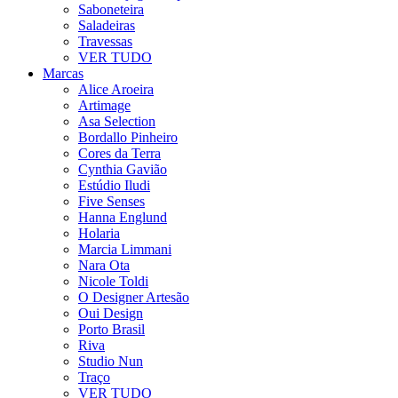
Saboneteira
Saladeiras
Travessas
VER TUDO
Marcas
Alice Aroeira
Artimage
Asa Selection
Bordallo Pinheiro
Cores da Terra
Cynthia Gavião
Estúdio Iludi
Five Senses
Hanna Englund
Holaria
Marcia Limmani
Nara Ota
Nicole Toldi
O Designer Artesão
Oui Design
Porto Brasil
Riva
Studio Nun
Traço
VER TUDO