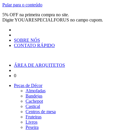
Pular para o conteúdo
5% OFF na primeira compra no site.
Digite
YOUARESPECIALFORUS
no campo cupom.
SOBRE NÓS
CONTATO RÁPIDO
ÁREA DE ARQUITETOS
0
Peças de Décor
Almofadas
Bandejas
Cachepot
Castiçal
Centros de mesa
Fruteiras
Livros
Peseira