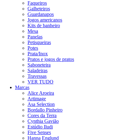
Faqueiros
Galheteiros
Guardanapos
Jogos americanos
Kits de banheiro
Mesa
Panelas
Petisqueiras
Potes
Prata/Inox
Pratos e jogos de pratos
Saboneteira
Saladeiras
Travessas
VER TUDO
Marcas
Alice Aroeira
Artimage
Asa Selection
Bordallo Pinheiro
Cores da Terra
Cynthia Gavião
Estúdio Iludi
Five Senses
Hanna Englund