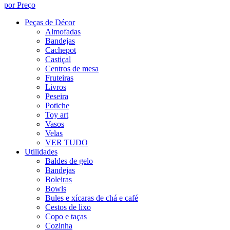
por Preço
Peças de Décor
Almofadas
Bandejas
Cachepot
Castiçal
Centros de mesa
Fruteiras
Livros
Peseira
Potiche
Toy art
Vasos
Velas
VER TUDO
Utilidades
Baldes de gelo
Bandejas
Boleiras
Bowls
Bules e xícaras de chá e café
Cestos de lixo
Copo e taças
Cozinha