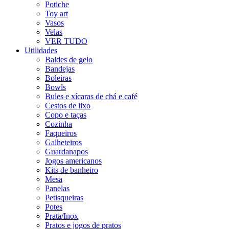
Potiche
Toy art
Vasos
Velas
VER TUDO
Utilidades
Baldes de gelo
Bandejas
Boleiras
Bowls
Bules e xícaras de chá e café
Cestos de lixo
Copo e taças
Cozinha
Faqueiros
Galheteiros
Guardanapos
Jogos americanos
Kits de banheiro
Mesa
Panelas
Petisqueiras
Potes
Prata/Inox
Pratos e jogos de pratos