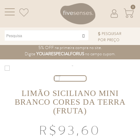
0
PESQUISAR
POR PREÇO
Pular para o conteúdo
5% OFF na primeira compra no site.
Digite
YOUARESPECIALFORUS
no campo cupom.
LIMÃO SICILIANO MINI
BRANCO CORES DA TERRA
(FRUTA)
R$
93,60