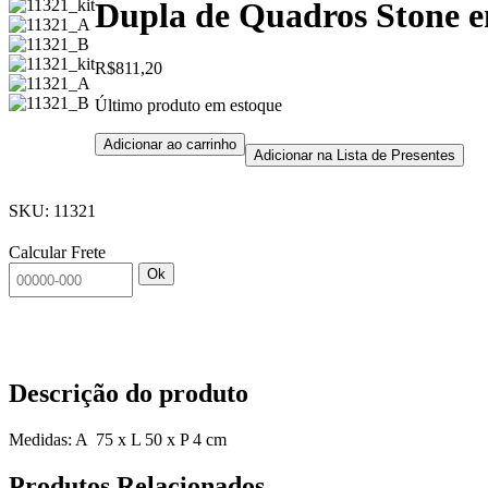
Dupla de Quadros Stone 
R$
811,20
Último produto em estoque
Adicionar ao carrinho
Adicionar na Lista de Presentes
SKU:
11321
Calcular Frete
Ok
Descrição do produto
Medidas: A 75 x L 50 x P 4 cm
Produtos
Relacionados