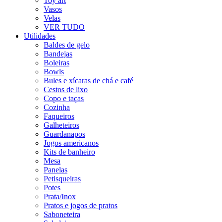
Toy art
Vasos
Velas
VER TUDO
Utilidades
Baldes de gelo
Bandejas
Boleiras
Bowls
Bules e xícaras de chá e café
Cestos de lixo
Copo e taças
Cozinha
Faqueiros
Galheteiros
Guardanapos
Jogos americanos
Kits de banheiro
Mesa
Panelas
Petisqueiras
Potes
Prata/Inox
Pratos e jogos de pratos
Saboneteira