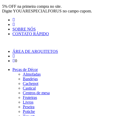
Pular para o conteúdo
5% OFF na primeira compra no site.
Digite
YOUARESPECIALFORUS
no campo cupom.
SOBRE NÓS
CONTATO RÁPIDO
ÁREA DE ARQUITETOS
0
Peças de Décor
Almofadas
Bandejas
Cachepot
Castiçal
Centros de mesa
Fruteiras
Livros
Peseira
Potiche