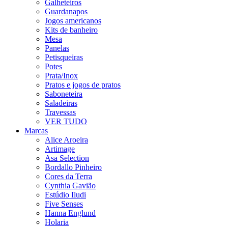
Galheteiros
Guardanapos
Jogos americanos
Kits de banheiro
Mesa
Panelas
Petisqueiras
Potes
Prata/Inox
Pratos e jogos de pratos
Saboneteira
Saladeiras
Travessas
VER TUDO
Marcas
Alice Aroeira
Artimage
Asa Selection
Bordallo Pinheiro
Cores da Terra
Cynthia Gavião
Estúdio Iludi
Five Senses
Hanna Englund
Holaria