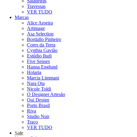
Saladeiras
Travessas
VER TUDO
Marcas
Alice Aroeira
Artimage
Asa Selection
Bordallo Pinheiro
Cores da Terra
Cynthia Gavião
Estúdio Iludi
Five Senses
Hanna Englund
Holaria
Marcia Limmani
Nara Ota
Nicole Toldi
O Designer Artesão
Oui Design
Porto Brasil
Riva
Studio Nun
Traço
VER TUDO
Sale