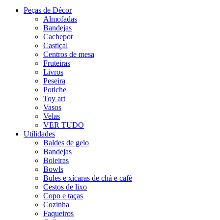
Peças de Décor
Almofadas
Bandejas
Cachepot
Castiçal
Centros de mesa
Fruteiras
Livros
Peseira
Potiche
Toy art
Vasos
Velas
VER TUDO
Utilidades
Baldes de gelo
Bandejas
Boleiras
Bowls
Bules e xícaras de chá e café
Cestos de lixo
Copo e taças
Cozinha
Faqueiros