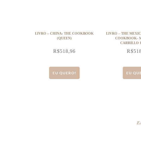
LIVRO – CHINA: THE COOKBOOK
LIVRO – THE MEXICAN VEGET
(QUEEN)
COOKBOOK- 
CARRILLO 1
R$
518,96
R$
51
EU QUERO!
EU QU
Ed