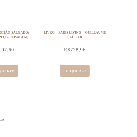
ASTIÃO SALGADO:
LIVRO – PARIS LIVING – GUILLAUME
PEQ – PAISAGEM)
LAUBIER
197,60
R$
778,96
QUERO!
EU QUERO!
osa