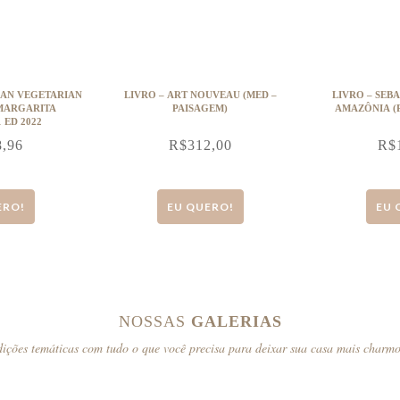
ARIAN
LIVRO – ART NOUVEAU (MED –
LIVRO – SEB
MARGARITA
PAISAGEM)
AMAZÔNIA (
 ED 2022
8,96
R$
312,00
R$
ERO!
EU QUERO!
EU 
NOSSAS
GALERIAS
ições temáticas com tudo o que você precisa para deixar sua casa mais charm