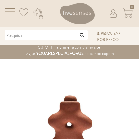
0
PESQUISAR
POR PREÇO
Pular para o conteúdo
5% OFF na primeira compra no site.
Digite
YOUARESPECIALFORUS
no campo cupom.