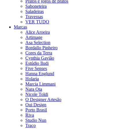
Pratos e jogos de pratos
Saboneteira
Saladeiras
Travessas
VER TUDO
Marcas
Alice Aroeira
Artimage
Asa Selection
Bordallo Pinheiro
Cores da Terra
Cynthia Gavião
Estúdio Iludi
Five Senses
Hanna Englund
Holaria
Marcia Limmani
Nara Ota
Nicole Toldi
O Designer Artesão
Oui Design
Porto Brasil
Riva
Studio Nun
Traço