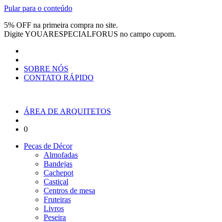
Pular para o conteúdo
5% OFF na primeira compra no site.
Digite
YOUARESPECIALFORUS
no campo cupom.
SOBRE NÓS
CONTATO RÁPIDO
ÁREA DE ARQUITETOS
0
Peças de Décor
Almofadas
Bandejas
Cachepot
Castiçal
Centros de mesa
Fruteiras
Livros
Peseira