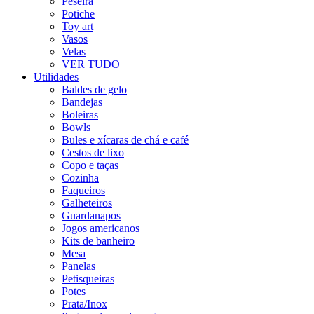
Peseira
Potiche
Toy art
Vasos
Velas
VER TUDO
Utilidades
Baldes de gelo
Bandejas
Boleiras
Bowls
Bules e xícaras de chá e café
Cestos de lixo
Copo e taças
Cozinha
Faqueiros
Galheteiros
Guardanapos
Jogos americanos
Kits de banheiro
Mesa
Panelas
Petisqueiras
Potes
Prata/Inox