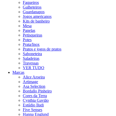
Faqueiros
Galheteiros
Guardanapos
Jogos americanos
Kits de banheiro
Mesa
Panelas
Petisqueiras
Potes
Prata/Inox
Pratos e jogos de pratos
Saboneteira
Saladeiras
Travessas
VER TUDO
Marcas
Alice Aroeira
Artimage
Asa Selection
Bordallo Pinheiro
Cores da Terra
Cynthia Gavião
Estúdio Iludi
Five Senses
Hanna Englund