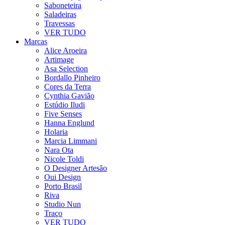
Saboneteira
Saladeiras
Travessas
VER TUDO
Marcas
Alice Aroeira
Artimage
Asa Selection
Bordallo Pinheiro
Cores da Terra
Cynthia Gavião
Estúdio Iludi
Five Senses
Hanna Englund
Holaria
Marcia Limmani
Nara Ota
Nicole Toldi
O Designer Artesão
Oui Design
Porto Brasil
Riva
Studio Nun
Traço
VER TUDO