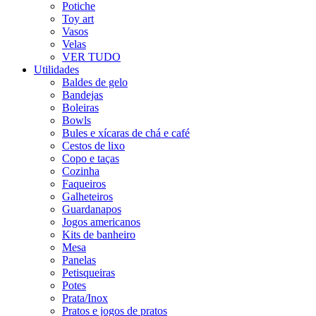
Potiche
Toy art
Vasos
Velas
VER TUDO
Utilidades
Baldes de gelo
Bandejas
Boleiras
Bowls
Bules e xícaras de chá e café
Cestos de lixo
Copo e taças
Cozinha
Faqueiros
Galheteiros
Guardanapos
Jogos americanos
Kits de banheiro
Mesa
Panelas
Petisqueiras
Potes
Prata/Inox
Pratos e jogos de pratos