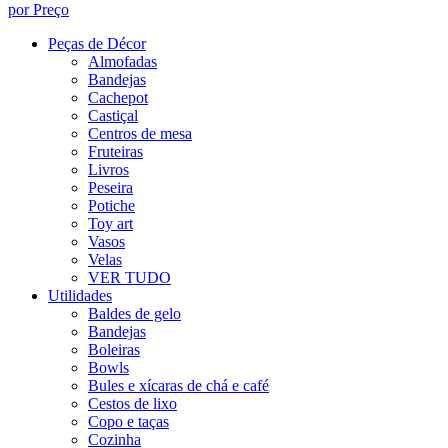
por Preço
Peças de Décor
Almofadas
Bandejas
Cachepot
Castiçal
Centros de mesa
Fruteiras
Livros
Peseira
Potiche
Toy art
Vasos
Velas
VER TUDO
Utilidades
Baldes de gelo
Bandejas
Boleiras
Bowls
Bules e xícaras de chá e café
Cestos de lixo
Copo e taças
Cozinha