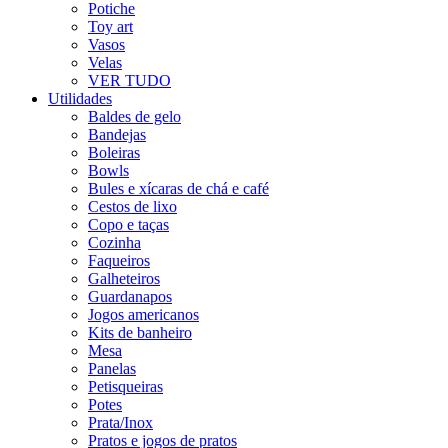
Potiche
Toy art
Vasos
Velas
VER TUDO
Utilidades
Baldes de gelo
Bandejas
Boleiras
Bowls
Bules e xícaras de chá e café
Cestos de lixo
Copo e taças
Cozinha
Faqueiros
Galheteiros
Guardanapos
Jogos americanos
Kits de banheiro
Mesa
Panelas
Petisqueiras
Potes
Prata/Inox
Pratos e jogos de pratos