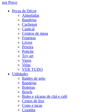
por Preço
Peças de Décor
Almofadas
Bandejas
Cachepot
Castiçal
Centros de mesa
Fruteiras
Livros
Peseira
Potiche
Toy art
Vasos
Velas
VER TUDO
Utilidades
Baldes de gelo
Bandejas
Boleiras
Bowls
Bules e xícaras de chá e café
Cestos de lixo
Copo e taças
Cozinha