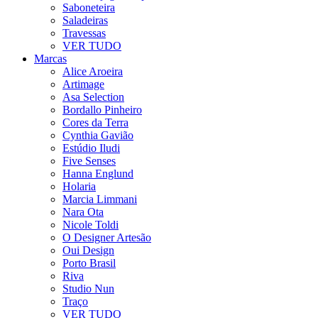
Saboneteira
Saladeiras
Travessas
VER TUDO
Marcas
Alice Aroeira
Artimage
Asa Selection
Bordallo Pinheiro
Cores da Terra
Cynthia Gavião
Estúdio Iludi
Five Senses
Hanna Englund
Holaria
Marcia Limmani
Nara Ota
Nicole Toldi
O Designer Artesão
Oui Design
Porto Brasil
Riva
Studio Nun
Traço
VER TUDO