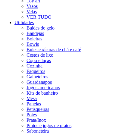
Toy art
Vasos
Velas
VER TUDO
Utilidades
Baldes de gelo
Bandejas
Boleiras
Bowls
Bules e xícaras de chá e café
Cestos de lixo
Copo e taças
Cozinha
Faqueiros
Galheteiros
Guardanapos
Jogos americanos
Kits de banheiro
Mesa
Panelas
Petisqueiras
Potes
Prata/Inox
Pratos e jogos de pratos
Saboneteira