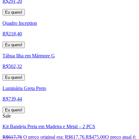
R$
291,20
Eu quero!
Quadro Inception
R$
218,40
Eu quero!
Tábua Ilha em Mármore G
R$
502,32
Eu quero!
Luminária Greta Preto
R$
739,44
Eu quero!
Sale
Kit Bandeja Preta em Madeira e Metal – 2 PCS
R$
617,76
O preço original era: R$617,76.
R$
475,00
O preço atual é: