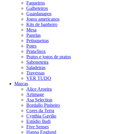
Faqueiros
Galheteiros
Guardanapos
Jogos americanos
Kits de banheiro
Mesa
Panelas
Petisqueiras
Potes
Prata/Inox
Pratos e jogos de pratos
Saboneteira
Saladeiras
Travessas
VER TUDO
Marcas
Alice Aroeira
Artimage
Asa Selection
Bordallo Pinheiro
Cores da Terra
Cynthia Gavião
Estúdio Iludi
Five Senses
Hanna Englund