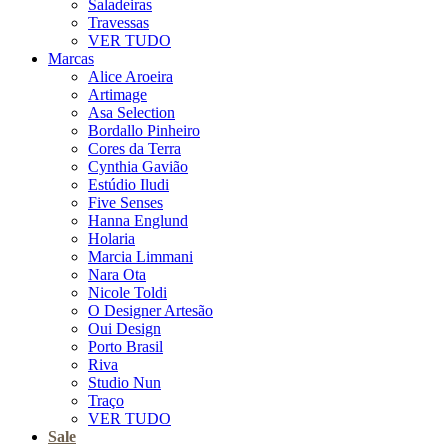
Saladeiras
Travessas
VER TUDO
Marcas
Alice Aroeira
Artimage
Asa Selection
Bordallo Pinheiro
Cores da Terra
Cynthia Gavião
Estúdio Iludi
Five Senses
Hanna Englund
Holaria
Marcia Limmani
Nara Ota
Nicole Toldi
O Designer Artesão
Oui Design
Porto Brasil
Riva
Studio Nun
Traço
VER TUDO
Sale