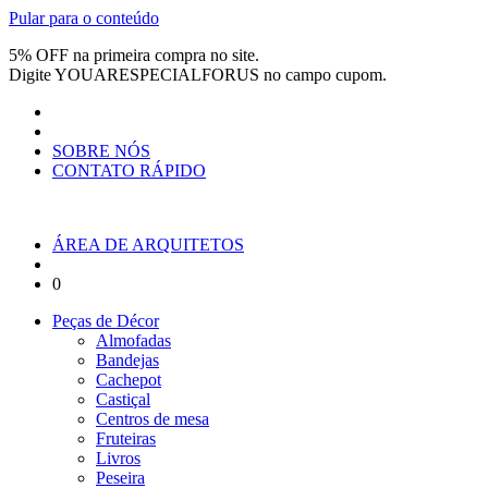
Pular para o conteúdo
5% OFF na primeira compra no site.
Digite
YOUARESPECIALFORUS
no campo cupom.
SOBRE NÓS
CONTATO RÁPIDO
ÁREA DE ARQUITETOS
0
Peças de Décor
Almofadas
Bandejas
Cachepot
Castiçal
Centros de mesa
Fruteiras
Livros
Peseira