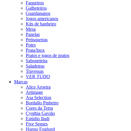
Faqueiros
Galheteiros
Guardanapos
Jogos americanos
Kits de banheiro
Mesa
Panelas
Petisqueiras
Potes
Prata/Inox
Pratos e jogos de pratos
Saboneteira
Saladeiras
Travessas
VER TUDO
Marcas
Alice Aroeira
Artimage
Asa Selection
Bordallo Pinheiro
Cores da Terra
Cynthia Gavião
Estúdio Iludi
Five Senses
Hanna Englund