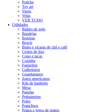
Potiche
Toy art
Vasos
Velas
VER TUDO
Utilidades
Baldes de gelo
Bandejas
Boleiras
Bowls
Bules e xícaras de chá e café
Cestos de lixo
Copo e taças
Cozinha
Faqueiros
Galheteiros
Guardanapos
Jogos americanos
Kits de banheiro
Mesa
Panelas
Petisqueiras
Potes
Prata/Inox
Pratos e jogos de pratos