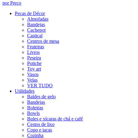
por Preço
Peças de Décor
Almofadas
Bandejas
Cachepot
Castiçal
Centros de mesa
Fruteiras
Livros
Peseira
Potiche
Toy art
Vasos
Velas
VER TUDO
Utilidades
Baldes de gelo
Bandejas
Boleiras
Bowls
Bules e xícaras de chá e café
Cestos de lixo
Copo e taças
Cozinha