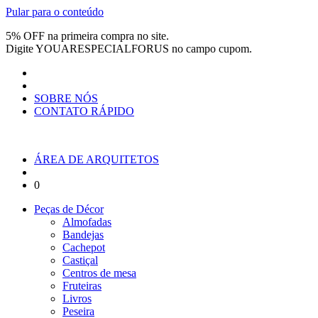
Pular para o conteúdo
5% OFF na primeira compra no site.
Digite
YOUARESPECIALFORUS
no campo cupom.
SOBRE NÓS
CONTATO RÁPIDO
ÁREA DE ARQUITETOS
0
Peças de Décor
Almofadas
Bandejas
Cachepot
Castiçal
Centros de mesa
Fruteiras
Livros
Peseira