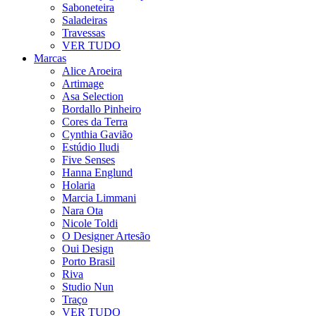
Saboneteira
Saladeiras
Travessas
VER TUDO
Marcas
Alice Aroeira
Artimage
Asa Selection
Bordallo Pinheiro
Cores da Terra
Cynthia Gavião
Estúdio Iludi
Five Senses
Hanna Englund
Holaria
Marcia Limmani
Nara Ota
Nicole Toldi
O Designer Artesão
Oui Design
Porto Brasil
Riva
Studio Nun
Traço
VER TUDO