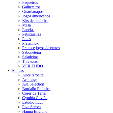
Faqueiros
Galheteiros
Guardanapos
Jogos americanos
Kits de banheiro
Mesa
Panelas
Petisqueiras
Potes
Prata/Inox
Pratos e jogos de pratos
Saboneteira
Saladeiras
Travessas
VER TUDO
Marcas
Alice Aroeira
Artimage
Asa Selection
Bordallo Pinheiro
Cores da Terra
Cynthia Gavião
Estúdio Iludi
Five Senses
Hanna Englund