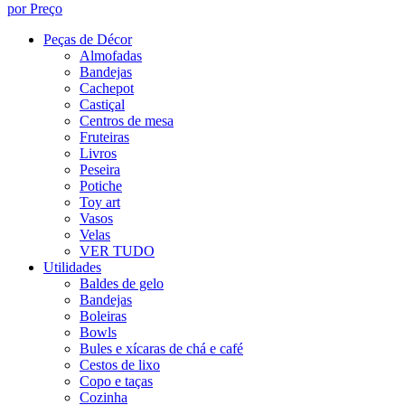
por Preço
Peças de Décor
Almofadas
Bandejas
Cachepot
Castiçal
Centros de mesa
Fruteiras
Livros
Peseira
Potiche
Toy art
Vasos
Velas
VER TUDO
Utilidades
Baldes de gelo
Bandejas
Boleiras
Bowls
Bules e xícaras de chá e café
Cestos de lixo
Copo e taças
Cozinha