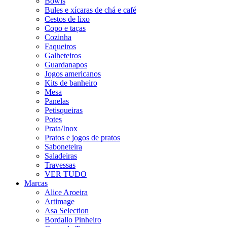
Bowls
Bules e xícaras de chá e café
Cestos de lixo
Copo e taças
Cozinha
Faqueiros
Galheteiros
Guardanapos
Jogos americanos
Kits de banheiro
Mesa
Panelas
Petisqueiras
Potes
Prata/Inox
Pratos e jogos de pratos
Saboneteira
Saladeiras
Travessas
VER TUDO
Marcas
Alice Aroeira
Artimage
Asa Selection
Bordallo Pinheiro