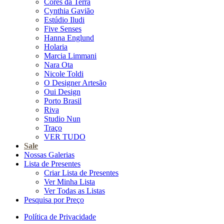
Cores da Terra
Cynthia Gavião
Estúdio Iludi
Five Senses
Hanna Englund
Holaria
Marcia Limmani
Nara Ota
Nicole Toldi
O Designer Artesão
Oui Design
Porto Brasil
Riva
Studio Nun
Traço
VER TUDO
Sale
Nossas Galerias
Lista de Presentes
Criar Lista de Presentes
Ver Minha Lista
Ver Todas as Listas
Pesquisa por Preço
Política de Privacidade