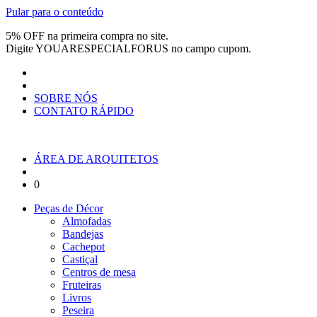
Pular para o conteúdo
5% OFF na primeira compra no site.
Digite
YOUARESPECIALFORUS
no campo cupom.
SOBRE NÓS
CONTATO RÁPIDO
ÁREA DE ARQUITETOS
0
Peças de Décor
Almofadas
Bandejas
Cachepot
Castiçal
Centros de mesa
Fruteiras
Livros
Peseira