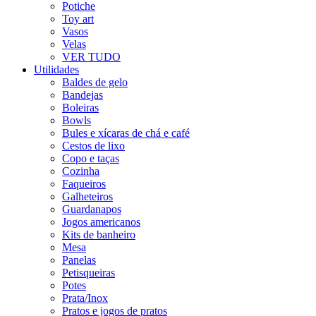
Potiche
Toy art
Vasos
Velas
VER TUDO
Utilidades
Baldes de gelo
Bandejas
Boleiras
Bowls
Bules e xícaras de chá e café
Cestos de lixo
Copo e taças
Cozinha
Faqueiros
Galheteiros
Guardanapos
Jogos americanos
Kits de banheiro
Mesa
Panelas
Petisqueiras
Potes
Prata/Inox
Pratos e jogos de pratos