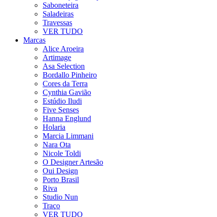
Saboneteira
Saladeiras
Travessas
VER TUDO
Marcas
Alice Aroeira
Artimage
Asa Selection
Bordallo Pinheiro
Cores da Terra
Cynthia Gavião
Estúdio Iludi
Five Senses
Hanna Englund
Holaria
Marcia Limmani
Nara Ota
Nicole Toldi
O Designer Artesão
Oui Design
Porto Brasil
Riva
Studio Nun
Traço
VER TUDO