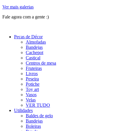
Ver mais galerias
Fale agora com a gente :)
(11) 9 9192-8504
Peças de Décor
Almofadas
Bandejas
Cachepot
Castiçal
Centros de mesa
Fruteiras
Livros
Peseira
Potiche
Toy art
Vasos
Velas
VER TUDO
Utilidades
Baldes de gelo
Bandejas
Boleiras