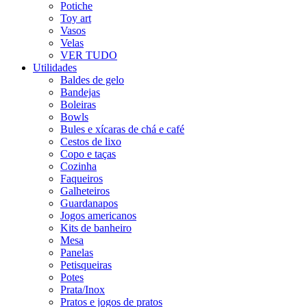
Potiche
Toy art
Vasos
Velas
VER TUDO
Utilidades
Baldes de gelo
Bandejas
Boleiras
Bowls
Bules e xícaras de chá e café
Cestos de lixo
Copo e taças
Cozinha
Faqueiros
Galheteiros
Guardanapos
Jogos americanos
Kits de banheiro
Mesa
Panelas
Petisqueiras
Potes
Prata/Inox
Pratos e jogos de pratos