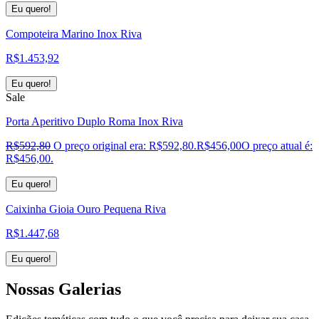
Eu quero!
Compoteira Marino Inox Riva
R$
1.453,92
Eu quero!
Sale
Porta Aperitivo Duplo Roma Inox Riva
R$
592,80
O preço original era: R$592,80.
R$
456,00
O preço atual é:
R$456,00.
Eu quero!
Caixinha Gioia Ouro Pequena Riva
R$
1.447,68
Eu quero!
Nossas
Galerias