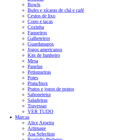
Bowls
Bules e xícaras de chá e café
Cestos de lixo
Copo e taças
Cozinha
Faqueiros
Galheteiros
Guardanapos
Jogos americanos
Kits de banheiro
Mesa
Panelas
Petisqueiras
Potes
Prata/Inox
Pratos e jogos de pratos
Saboneteira
Saladeiras
Travessas
VER TUDO
Marcas
Alice Aroeira
Artimage
Asa Selection
Bordallo Pinheiro