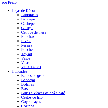
por Preço
Peças de Décor
Almofadas
Bandejas
Cachepot
Castiçal
Centros de mesa
Fruteiras
Livros
Peseira
Potiche
Toy art
Vasos
Velas
VER TUDO
Utilidades
Baldes de gelo
Bandejas
Boleiras
Bowls
Bules e xícaras de chá e café
Cestos de lixo
Copo e taças
Cozinha