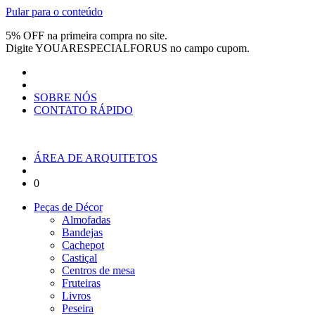
Pular para o conteúdo
5% OFF na primeira compra no site.
Digite
YOUARESPECIALFORUS
no campo cupom.
SOBRE NÓS
CONTATO RÁPIDO
ÁREA DE ARQUITETOS
0
Peças de Décor
Almofadas
Bandejas
Cachepot
Castiçal
Centros de mesa
Fruteiras
Livros
Peseira