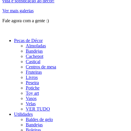
vida e sofisticação ao décor!
Ver mais galerias
Fale agora com a gente :)
(11) 9 9192-8504
Peças de Décor
Almofadas
Bandejas
Cachepot
Castiçal
Centros de mesa
Fruteiras
Livros
Peseira
Potiche
Toy art
Vasos
Velas
VER TUDO
Utilidades
Baldes de gelo
Bandejas
Boleiras