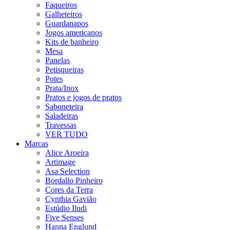
Faqueiros
Galheteiros
Guardanapos
Jogos americanos
Kits de banheiro
Mesa
Panelas
Petisqueiras
Potes
Prata/Inox
Pratos e jogos de pratos
Saboneteira
Saladeiras
Travessas
VER TUDO
Marcas
Alice Aroeira
Artimage
Asa Selection
Bordallo Pinheiro
Cores da Terra
Cynthia Gavião
Estúdio Iludi
Five Senses
Hanna Englund