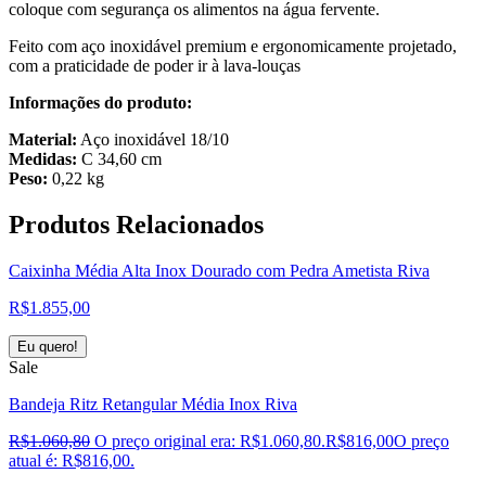
coloque com segurança os alimentos na água fervente.
Feito com aço inoxidável premium e ergonomicamente projetado,
com a praticidade de poder ir à lava-louças
Informações do produto:
Material:
Aço inoxidável 18/10
Medidas:
C 34,60 cm
Peso:
0,22 kg
Produtos
Relacionados
Caixinha Média Alta Inox Dourado com Pedra Ametista Riva
R$
1.855,00
Eu quero!
Sale
Bandeja Ritz Retangular Média Inox Riva
R$
1.060,80
O preço original era: R$1.060,80.
R$
816,00
O preço
atual é: R$816,00.