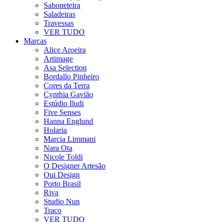
Saboneteira
Saladeiras
Travessas
VER TUDO
Marcas
Alice Aroeira
Artimage
Asa Selection
Bordallo Pinheiro
Cores da Terra
Cynthia Gavião
Estúdio Iludi
Five Senses
Hanna Englund
Holaria
Marcia Limmani
Nara Ota
Nicole Toldi
O Designer Artesão
Oui Design
Porto Brasil
Riva
Studio Nun
Traço
VER TUDO