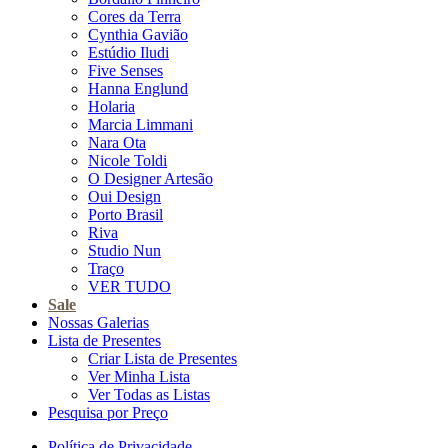
Cores da Terra
Cynthia Gavião
Estúdio Iludi
Five Senses
Hanna Englund
Holaria
Marcia Limmani
Nara Ota
Nicole Toldi
O Designer Artesão
Oui Design
Porto Brasil
Riva
Studio Nun
Traço
VER TUDO
Sale
Nossas Galerias
Lista de Presentes
Criar Lista de Presentes
Ver Minha Lista
Ver Todas as Listas
Pesquisa por Preço
Política de Privacidade