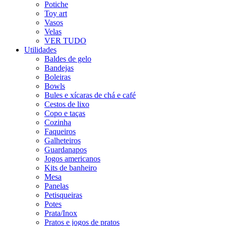
Potiche
Toy art
Vasos
Velas
VER TUDO
Utilidades
Baldes de gelo
Bandejas
Boleiras
Bowls
Bules e xícaras de chá e café
Cestos de lixo
Copo e taças
Cozinha
Faqueiros
Galheteiros
Guardanapos
Jogos americanos
Kits de banheiro
Mesa
Panelas
Petisqueiras
Potes
Prata/Inox
Pratos e jogos de pratos