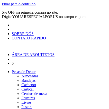
Pular para o conteúdo
5% OFF na primeira compra no site.
Digite
YOUARESPECIALFORUS
no campo cupom.
SOBRE NÓS
CONTATO RÁPIDO
ÁREA DE ARQUITETOS
0
Peças de Décor
Almofadas
Bandejas
Cachepot
Castiçal
Centros de mesa
Fruteiras
Livros
Peseira