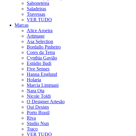
Saboneteira
Saladeiras
Travessas
VER TUDO
Marcas
Alice Aroeira
Artimage
Asa Selection
Bordallo Pinheiro
Cores da Terra
Cynthia Gavião
Estúdio Iludi
Five Senses
Hanna Englund
Holaria
Marcia Limmani
Nara Ota
Nicole Toldi
O Designer Artesão
Oui Design
Porto Brasil
Riva
Studio Nun
Traço
VER TUDO