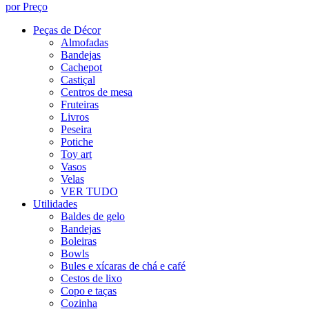
por Preço
Peças de Décor
Almofadas
Bandejas
Cachepot
Castiçal
Centros de mesa
Fruteiras
Livros
Peseira
Potiche
Toy art
Vasos
Velas
VER TUDO
Utilidades
Baldes de gelo
Bandejas
Boleiras
Bowls
Bules e xícaras de chá e café
Cestos de lixo
Copo e taças
Cozinha