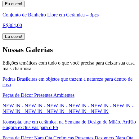
Eu quero!
Conjunto de Banheiro Liore em Cerâmica – 3pçs
R$
364,00
Eu quero!
Nossas
Galerias
Edições temáticas com tudo o que você precisa para deixar sua casa
mais charmosa
Pedras Brasileiras em objetos que trazem a natureza para dentro de
casa
Peças de Décor Presentes Ambientes
NEW IN - NEW IN - NEW IN - NEW IN - NEW IN - NEW IN -
NEW IN - NEW IN - NEW IN - NEW IN - NEW IN
Konsepta, arte em cerâmica, na Semana de Design de Milão, ArtRio
e agora exclusivas para o FS
Peças de Décor Nara Ota Cerâmicas Presentes Designers Nara Ota