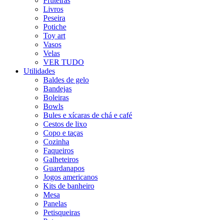
Fruteiras
Livros
Peseira
Potiche
Toy art
Vasos
Velas
VER TUDO
Utilidades
Baldes de gelo
Bandejas
Boleiras
Bowls
Bules e xícaras de chá e café
Cestos de lixo
Copo e taças
Cozinha
Faqueiros
Galheteiros
Guardanapos
Jogos americanos
Kits de banheiro
Mesa
Panelas
Petisqueiras