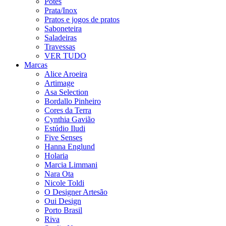
Potes
Prata/Inox
Pratos e jogos de pratos
Saboneteira
Saladeiras
Travessas
VER TUDO
Marcas
Alice Aroeira
Artimage
Asa Selection
Bordallo Pinheiro
Cores da Terra
Cynthia Gavião
Estúdio Iludi
Five Senses
Hanna Englund
Holaria
Marcia Limmani
Nara Ota
Nicole Toldi
O Designer Artesão
Oui Design
Porto Brasil
Riva