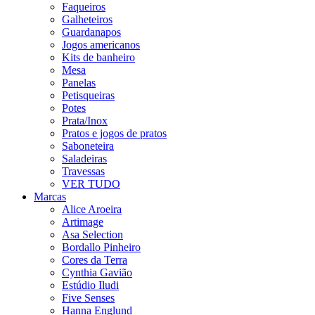
Faqueiros
Galheteiros
Guardanapos
Jogos americanos
Kits de banheiro
Mesa
Panelas
Petisqueiras
Potes
Prata/Inox
Pratos e jogos de pratos
Saboneteira
Saladeiras
Travessas
VER TUDO
Marcas
Alice Aroeira
Artimage
Asa Selection
Bordallo Pinheiro
Cores da Terra
Cynthia Gavião
Estúdio Iludi
Five Senses
Hanna Englund