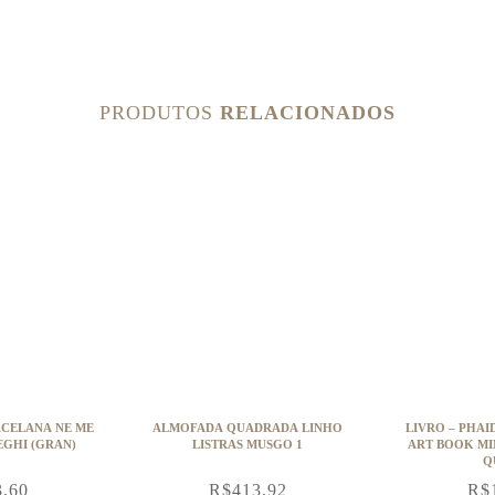
PRODUTOS
RELACIONADOS
CELANA NE ME
ALMOFADA QUADRADA LINHO
LIVRO – PHAI
QUITTE PAS GREGHI (GRAN)
LISTRAS MUSGO 1
ART BOOK MINI FORMAT (PEQ –
Q
3,60
R$
413,92
R$