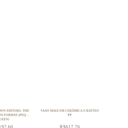
DON EDITORS: THE
VASO MAIA EM CERÂMICA E RATTAN
PP
UEEN)
197,60
R$
617,76