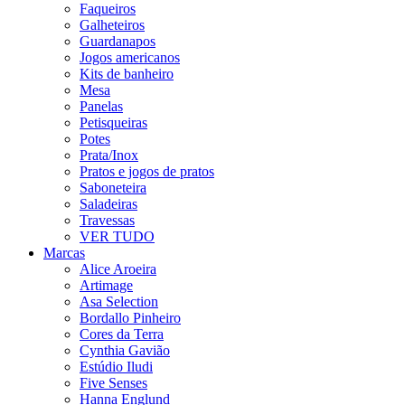
Faqueiros
Galheteiros
Guardanapos
Jogos americanos
Kits de banheiro
Mesa
Panelas
Petisqueiras
Potes
Prata/Inox
Pratos e jogos de pratos
Saboneteira
Saladeiras
Travessas
VER TUDO
Marcas
Alice Aroeira
Artimage
Asa Selection
Bordallo Pinheiro
Cores da Terra
Cynthia Gavião
Estúdio Iludi
Five Senses
Hanna Englund