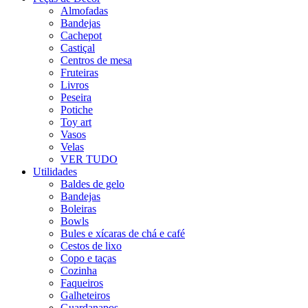
Almofadas
Bandejas
Cachepot
Castiçal
Centros de mesa
Fruteiras
Livros
Peseira
Potiche
Toy art
Vasos
Velas
VER TUDO
Utilidades
Baldes de gelo
Bandejas
Boleiras
Bowls
Bules e xícaras de chá e café
Cestos de lixo
Copo e taças
Cozinha
Faqueiros
Galheteiros
Guardanapos