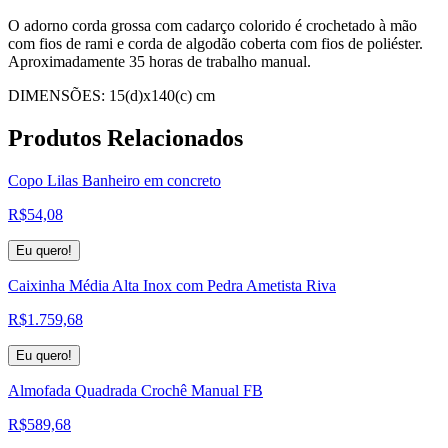
O adorno corda grossa com cadarço colorido é crochetado à mão
com fios de rami e corda de algodão coberta com fios de poliéster.
Aproximadamente 35 horas de trabalho manual.
DIMENSÕES: 15(d)x140(c) cm
Produtos
Relacionados
Copo Lilas Banheiro em concreto
R$
54,08
Eu quero!
Caixinha Média Alta Inox com Pedra Ametista Riva
R$
1.759,68
Eu quero!
Almofada Quadrada Crochê Manual FB
R$
589,68