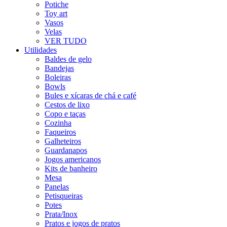
Potiche
Toy art
Vasos
Velas
VER TUDO
Utilidades
Baldes de gelo
Bandejas
Boleiras
Bowls
Bules e xícaras de chá e café
Cestos de lixo
Copo e taças
Cozinha
Faqueiros
Galheteiros
Guardanapos
Jogos americanos
Kits de banheiro
Mesa
Panelas
Petisqueiras
Potes
Prata/Inox
Pratos e jogos de pratos