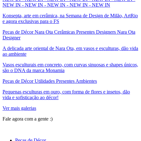
NEW IN - NEW IN - NEW IN - NEW IN - NEW IN
Konsepta, arte em cerâmica, na Semana de Design de Milão, ArtRio
e agora exclusivas para o FS
Peças de Décor Nara Ota Cerâmicas Presentes Designers Nara Ota
Designer
A delicada arte oriental de Nara Ota, em vasos e esculturas, dão vida
ao ambiente
Vasos esculturais em concreto, com curvas sinuosas e shapes únicos,
são o DNA da marca Monamia
Peças de Décor Utilidades Presentes Ambientes
Pequenas esculturas em ouro, com forma de flores e insetos, dão
vida e sofisticação ao décor!
Ver mais galerias
Fale agora com a gente :)
(11) 9 9192-8504
Peças de Décor