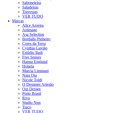
Saboneteira
Saladeiras
Travessas
VER TUDO
Marcas
Alice Aroeira
Artimage
Asa Selection
Bordallo Pinheiro
Cores da Terra
Cynthia Gavião
Estúdio Iludi
Five Senses
Hanna Englund
Holaria
Marcia Limmani
Nara Ota
Nicole Toldi
O Designer Artesão
Oui Design
Porto Brasil
Riva
Studio Nun
Traço
VER TUDO