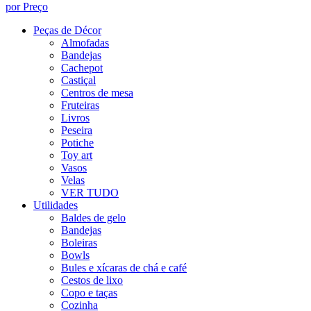
por Preço
Peças de Décor
Almofadas
Bandejas
Cachepot
Castiçal
Centros de mesa
Fruteiras
Livros
Peseira
Potiche
Toy art
Vasos
Velas
VER TUDO
Utilidades
Baldes de gelo
Bandejas
Boleiras
Bowls
Bules e xícaras de chá e café
Cestos de lixo
Copo e taças
Cozinha