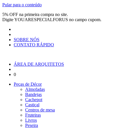
Pular para o conteúdo
5% OFF na primeira compra no site.
Digite
YOUARESPECIALFORUS
no campo cupom.
SOBRE NÓS
CONTATO RÁPIDO
ÁREA DE ARQUITETOS
0
Peças de Décor
Almofadas
Bandejas
Cachepot
Castiçal
Centros de mesa
Fruteiras
Livros
Peseira