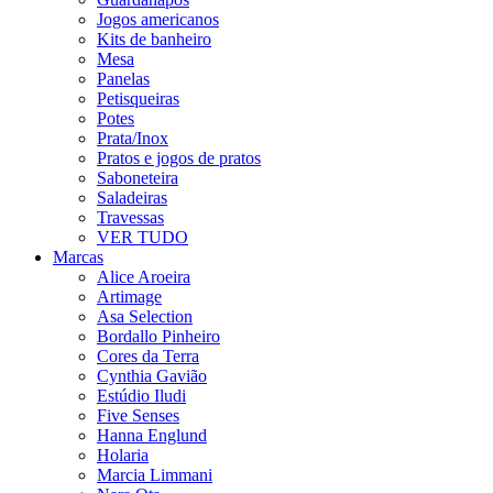
Jogos americanos
Kits de banheiro
Mesa
Panelas
Petisqueiras
Potes
Prata/Inox
Pratos e jogos de pratos
Saboneteira
Saladeiras
Travessas
VER TUDO
Marcas
Alice Aroeira
Artimage
Asa Selection
Bordallo Pinheiro
Cores da Terra
Cynthia Gavião
Estúdio Iludi
Five Senses
Hanna Englund
Holaria
Marcia Limmani