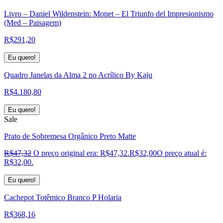
Livro – Daniel Wildenstein: Monet – El Triunfo del Impresionismo
(Med – Paisagem)
R$
291,20
Eu quero!
Quadro Janelas da Alma 2 no Acrílico By Kaju
R$
4.180,80
Eu quero!
Sale
Prato de Sobremesa Orgânico Preto Matte
R$
47,32
O preço original era: R$47,32.
R$
32,00
O preço atual é:
R$32,00.
Eu quero!
Cachepot Totêmico Branco P Holaria
R$
368,16