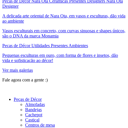
Peças de Décor Nara Ota Cerâmicas Presentes Designers Nara Ota
Designer
A delicada arte oriental de Nara Ota, em vasos e esculturas, dão vida
ao ambiente
Vasos esculturais em concreto, com curvas sinuosas e shapes únicos,
são o DNA da marca Monamia
Peças de Décor Utilidades Presentes Ambientes
Pequenas esculturas em ouro, com forma de flores e insetos, dão
vida e sofisticação ao décor!
Ver mais galerias
Fale agora com a gente :)
(11) 9 9192-8504
Peças de Décor
Almofadas
Bandejas
Cachepot
Castiçal
Centros de mesa