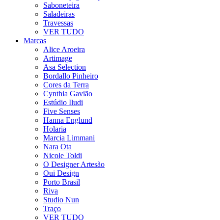
Saboneteira
Saladeiras
Travessas
VER TUDO
Marcas
Alice Aroeira
Artimage
Asa Selection
Bordallo Pinheiro
Cores da Terra
Cynthia Gavião
Estúdio Iludi
Five Senses
Hanna Englund
Holaria
Marcia Limmani
Nara Ota
Nicole Toldi
O Designer Artesão
Oui Design
Porto Brasil
Riva
Studio Nun
Traço
VER TUDO