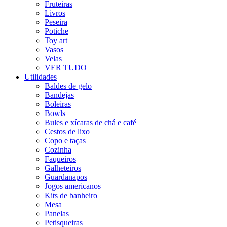
Fruteiras
Livros
Peseira
Potiche
Toy art
Vasos
Velas
VER TUDO
Utilidades
Baldes de gelo
Bandejas
Boleiras
Bowls
Bules e xícaras de chá e café
Cestos de lixo
Copo e taças
Cozinha
Faqueiros
Galheteiros
Guardanapos
Jogos americanos
Kits de banheiro
Mesa
Panelas
Petisqueiras