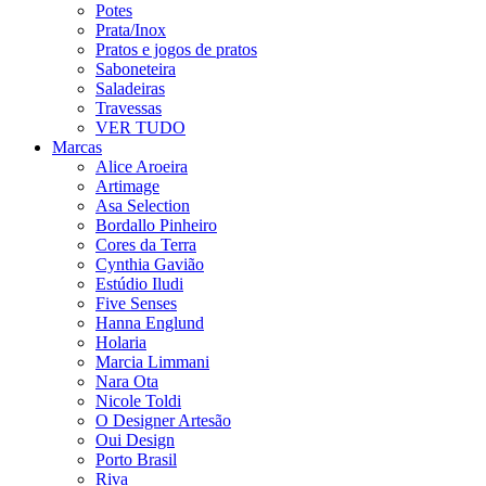
Potes
Prata/Inox
Pratos e jogos de pratos
Saboneteira
Saladeiras
Travessas
VER TUDO
Marcas
Alice Aroeira
Artimage
Asa Selection
Bordallo Pinheiro
Cores da Terra
Cynthia Gavião
Estúdio Iludi
Five Senses
Hanna Englund
Holaria
Marcia Limmani
Nara Ota
Nicole Toldi
O Designer Artesão
Oui Design
Porto Brasil
Riva