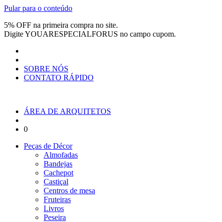
Pular para o conteúdo
5% OFF na primeira compra no site.
Digite
YOUARESPECIALFORUS
no campo cupom.
SOBRE NÓS
CONTATO RÁPIDO
ÁREA DE ARQUITETOS
0
Peças de Décor
Almofadas
Bandejas
Cachepot
Castiçal
Centros de mesa
Fruteiras
Livros
Peseira