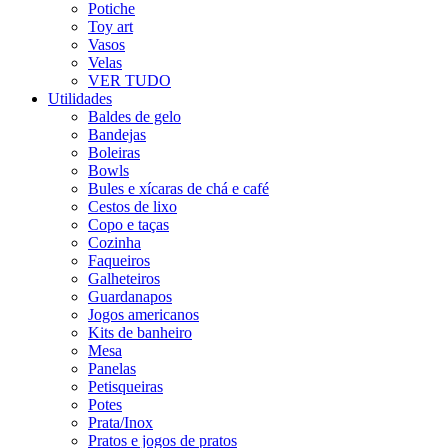
Potiche
Toy art
Vasos
Velas
VER TUDO
Utilidades
Baldes de gelo
Bandejas
Boleiras
Bowls
Bules e xícaras de chá e café
Cestos de lixo
Copo e taças
Cozinha
Faqueiros
Galheteiros
Guardanapos
Jogos americanos
Kits de banheiro
Mesa
Panelas
Petisqueiras
Potes
Prata/Inox
Pratos e jogos de pratos