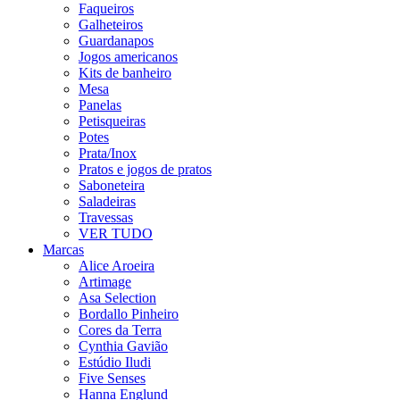
Faqueiros
Galheteiros
Guardanapos
Jogos americanos
Kits de banheiro
Mesa
Panelas
Petisqueiras
Potes
Prata/Inox
Pratos e jogos de pratos
Saboneteira
Saladeiras
Travessas
VER TUDO
Marcas
Alice Aroeira
Artimage
Asa Selection
Bordallo Pinheiro
Cores da Terra
Cynthia Gavião
Estúdio Iludi
Five Senses
Hanna Englund