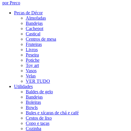
por Preço
Peças de Décor
Almofadas
Bandejas
Cachepot
Castiçal
Centros de mesa
Fruteiras
Livros
Peseira
Potiche
Toy art
Vasos
Velas
VER TUDO
Utilidades
Baldes de gelo
Bandejas
Boleiras
Bowls
Bules e xícaras de chá e café
Cestos de lixo
Copo e taças
Cozinha