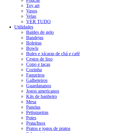
Potiche
Toy art
Vasos
Velas
VER TUDO
Utilidades
Baldes de gelo
Bandejas
Boleiras
Bowls
Bules e xícaras de chá e café
Cestos de lixo
Copo e taças
Cozinha
Faqueiros
Galheteiros
Guardanapos
Jogos americanos
Kits de banheiro
Mesa
Panelas
Petisqueiras
Potes
Prata/Inox
Pratos e jogos de pratos