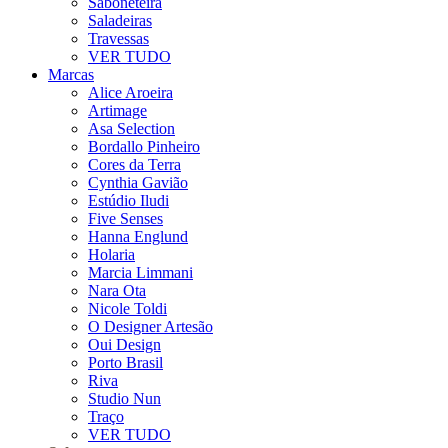
Saboneteira
Saladeiras
Travessas
VER TUDO
Marcas
Alice Aroeira
Artimage
Asa Selection
Bordallo Pinheiro
Cores da Terra
Cynthia Gavião
Estúdio Iludi
Five Senses
Hanna Englund
Holaria
Marcia Limmani
Nara Ota
Nicole Toldi
O Designer Artesão
Oui Design
Porto Brasil
Riva
Studio Nun
Traço
VER TUDO