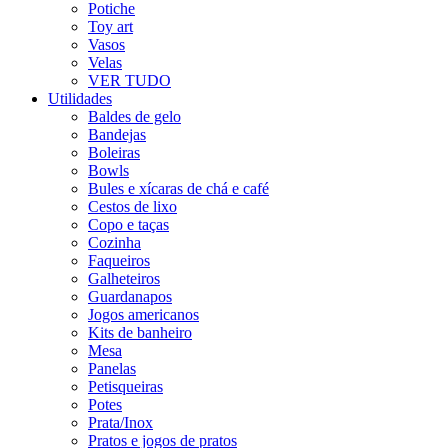
Potiche
Toy art
Vasos
Velas
VER TUDO
Utilidades
Baldes de gelo
Bandejas
Boleiras
Bowls
Bules e xícaras de chá e café
Cestos de lixo
Copo e taças
Cozinha
Faqueiros
Galheteiros
Guardanapos
Jogos americanos
Kits de banheiro
Mesa
Panelas
Petisqueiras
Potes
Prata/Inox
Pratos e jogos de pratos