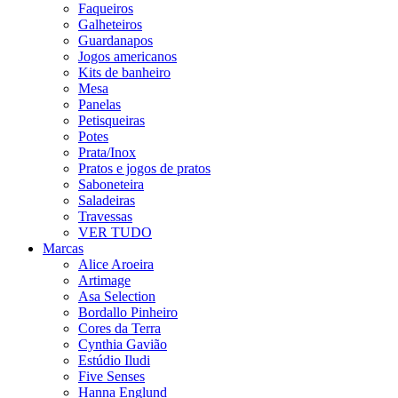
Faqueiros
Galheteiros
Guardanapos
Jogos americanos
Kits de banheiro
Mesa
Panelas
Petisqueiras
Potes
Prata/Inox
Pratos e jogos de pratos
Saboneteira
Saladeiras
Travessas
VER TUDO
Marcas
Alice Aroeira
Artimage
Asa Selection
Bordallo Pinheiro
Cores da Terra
Cynthia Gavião
Estúdio Iludi
Five Senses
Hanna Englund