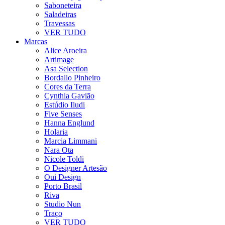
Saboneteira
Saladeiras
Travessas
VER TUDO
Marcas
Alice Aroeira
Artimage
Asa Selection
Bordallo Pinheiro
Cores da Terra
Cynthia Gavião
Estúdio Iludi
Five Senses
Hanna Englund
Holaria
Marcia Limmani
Nara Ota
Nicole Toldi
O Designer Artesão
Oui Design
Porto Brasil
Riva
Studio Nun
Traço
VER TUDO