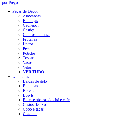
por Preço
Peças de Décor
Almofadas
Bandejas
Cachepot
Castiçal
Centros de mesa
Fruteiras
Livros
Peseira
Potiche
Toy art
Vasos
Velas
VER TUDO
Utilidades
Baldes de gelo
Bandejas
Boleiras
Bowls
Bules e xícaras de chá e café
Cestos de lixo
Copo e taças
Cozinha