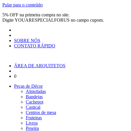
Pular para o conteúdo
5% OFF na primeira compra no site.
Digite
YOUARESPECIALFORUS
no campo cupom.
SOBRE NÓS
CONTATO RÁPIDO
ÁREA DE ARQUITETOS
0
Peças de Décor
Almofadas
Bandejas
Cachepot
Castiçal
Centros de mesa
Fruteiras
Livros
Peseira