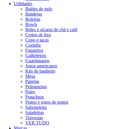
Utilidades
Baldes de gelo
Bandejas
Boleiras
Bowls
Bules e xícaras de chá e café
Cestos de lixo
Copo e taças
Cozinha
Faqueiros
Galheteiros
Guardanapos
Jogos americanos
Kits de banheiro
Mesa
Panelas
Petisqueiras
Potes
Prata/Inox
Pratos e jogos de pratos
Saboneteira
Saladeiras
Travessas
VER TUDO
Marcas