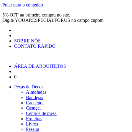
Pular para o conteúdo
5% OFF na primeira compra no site.
Digite
YOUARESPECIALFORUS
no campo cupom.
SOBRE NÓS
CONTATO RÁPIDO
ÁREA DE ARQUITETOS
0
Peças de Décor
Almofadas
Bandejas
Cachepot
Castiçal
Centros de mesa
Fruteiras
Livros
Peseira