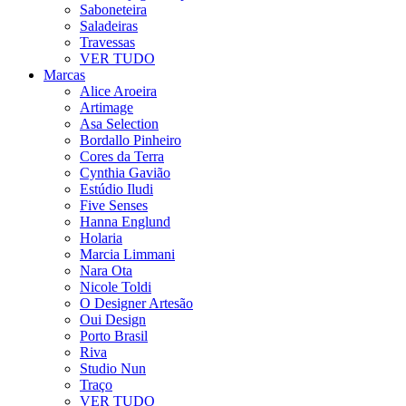
Saboneteira
Saladeiras
Travessas
VER TUDO
Marcas
Alice Aroeira
Artimage
Asa Selection
Bordallo Pinheiro
Cores da Terra
Cynthia Gavião
Estúdio Iludi
Five Senses
Hanna Englund
Holaria
Marcia Limmani
Nara Ota
Nicole Toldi
O Designer Artesão
Oui Design
Porto Brasil
Riva
Studio Nun
Traço
VER TUDO