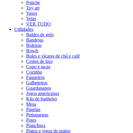
Potiche
Toy art
Vasos
Velas
VER TUDO
Utilidades
Baldes de gelo
Bandejas
Boleiras
Bowls
Bules e xícaras de chá e café
Cestos de lixo
Copo e taças
Cozinha
Faqueiros
Galheteiros
Guardanapos
Jogos americanos
Kits de banheiro
Mesa
Panelas
Petisqueiras
Potes
Prata/Inox
Pratos e jogos de pratos