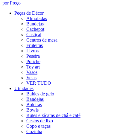
por Preço
Peças de Décor
Almofadas
Bandejas
Cachepot
Castiçal
Centros de mesa
Fruteiras
Livros
Peseira
Potiche
Toy art
Vasos
Velas
VER TUDO
Utilidades
Baldes de gelo
Bandejas
Boleiras
Bowls
Bules e xícaras de chá e café
Cestos de lixo
Copo e taças
Cozinha