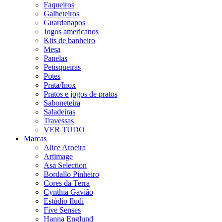
Faqueiros
Galheteiros
Guardanapos
Jogos americanos
Kits de banheiro
Mesa
Panelas
Petisqueiras
Potes
Prata/Inox
Pratos e jogos de pratos
Saboneteira
Saladeiras
Travessas
VER TUDO
Marcas
Alice Aroeira
Artimage
Asa Selection
Bordallo Pinheiro
Cores da Terra
Cynthia Gavião
Estúdio Iludi
Five Senses
Hanna Englund