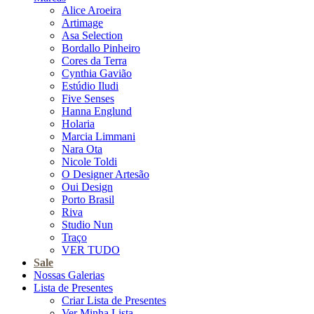
Alice Aroeira
Artimage
Asa Selection
Bordallo Pinheiro
Cores da Terra
Cynthia Gavião
Estúdio Iludi
Five Senses
Hanna Englund
Holaria
Marcia Limmani
Nara Ota
Nicole Toldi
O Designer Artesão
Oui Design
Porto Brasil
Riva
Studio Nun
Traço
VER TUDO
Sale
Nossas Galerias
Lista de Presentes
Criar Lista de Presentes
Ver Minha Lista