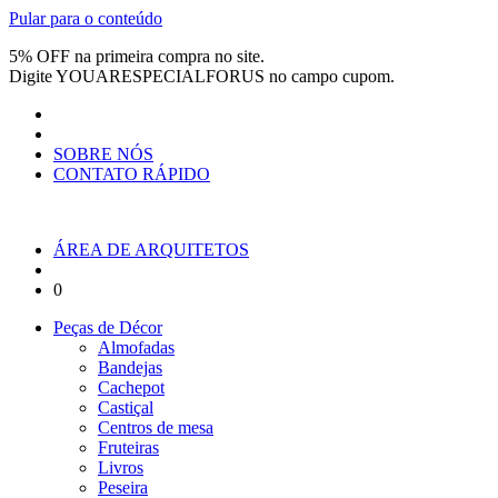
Pular para o conteúdo
5% OFF na primeira compra no site.
Digite
YOUARESPECIALFORUS
no campo cupom.
SOBRE NÓS
CONTATO RÁPIDO
ÁREA DE ARQUITETOS
0
Peças de Décor
Almofadas
Bandejas
Cachepot
Castiçal
Centros de mesa
Fruteiras
Livros
Peseira