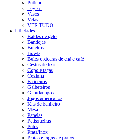
Potiche
Toy art
Vasos
Velas
VER TUDO
Utilidades
Baldes de gelo
Bandejas
Boleiras
Bowls
Bules e xícaras de chá e café
Cestos de lixo
Copo e taças
Cozinha
Faqueiros
Galheteiros
Guardanapos
Jogos americanos
Kits de banheiro
Mesa
Panelas
Petisqueiras
Potes
Prata/Inox
Pratos e jogos de pratos