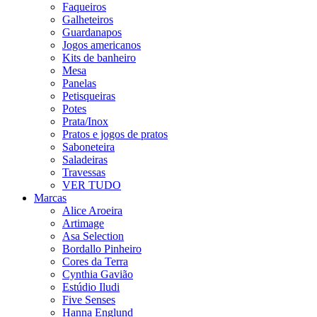
Faqueiros
Galheteiros
Guardanapos
Jogos americanos
Kits de banheiro
Mesa
Panelas
Petisqueiras
Potes
Prata/Inox
Pratos e jogos de pratos
Saboneteira
Saladeiras
Travessas
VER TUDO
Marcas
Alice Aroeira
Artimage
Asa Selection
Bordallo Pinheiro
Cores da Terra
Cynthia Gavião
Estúdio Iludi
Five Senses
Hanna Englund