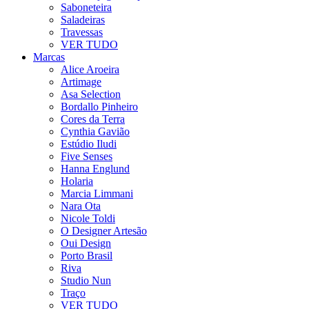
Saboneteira
Saladeiras
Travessas
VER TUDO
Marcas
Alice Aroeira
Artimage
Asa Selection
Bordallo Pinheiro
Cores da Terra
Cynthia Gavião
Estúdio Iludi
Five Senses
Hanna Englund
Holaria
Marcia Limmani
Nara Ota
Nicole Toldi
O Designer Artesão
Oui Design
Porto Brasil
Riva
Studio Nun
Traço
VER TUDO