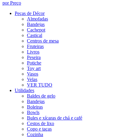
por Preço
Peças de Décor
Almofadas
Bandejas
Cachepot
Castiçal
Centros de mesa
Fruteiras
Livros
Peseira
Potiche
Toy art
Vasos
Velas
VER TUDO
Utilidades
Baldes de gelo
Bandejas
Boleiras
Bowls
Bules e xícaras de chá e café
Cestos de lixo
Copo e taças
Cozinha