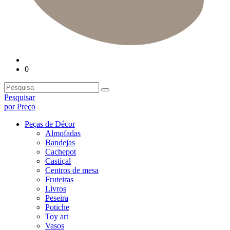
0
Pesquisar
por Preço
Peças de Décor
Almofadas
Bandejas
Cachepot
Castiçal
Centros de mesa
Fruteiras
Livros
Peseira
Potiche
Toy art
Vasos