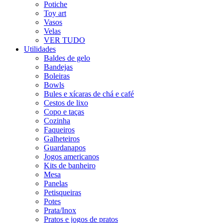
Potiche
Toy art
Vasos
Velas
VER TUDO
Utilidades
Baldes de gelo
Bandejas
Boleiras
Bowls
Bules e xícaras de chá e café
Cestos de lixo
Copo e taças
Cozinha
Faqueiros
Galheteiros
Guardanapos
Jogos americanos
Kits de banheiro
Mesa
Panelas
Petisqueiras
Potes
Prata/Inox
Pratos e jogos de pratos