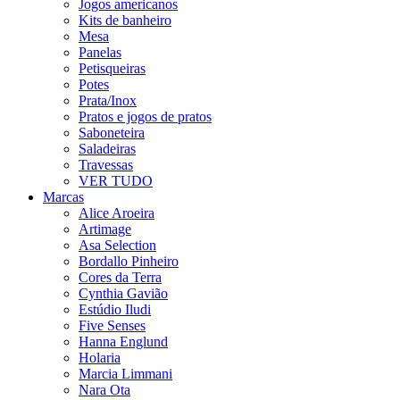
Jogos americanos
Kits de banheiro
Mesa
Panelas
Petisqueiras
Potes
Prata/Inox
Pratos e jogos de pratos
Saboneteira
Saladeiras
Travessas
VER TUDO
Marcas
Alice Aroeira
Artimage
Asa Selection
Bordallo Pinheiro
Cores da Terra
Cynthia Gavião
Estúdio Iludi
Five Senses
Hanna Englund
Holaria
Marcia Limmani
Nara Ota