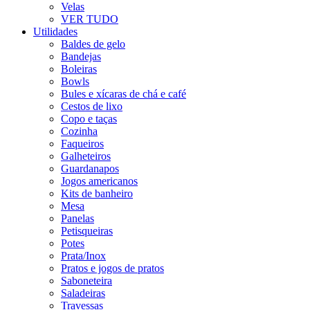
Velas
VER TUDO
Utilidades
Baldes de gelo
Bandejas
Boleiras
Bowls
Bules e xícaras de chá e café
Cestos de lixo
Copo e taças
Cozinha
Faqueiros
Galheteiros
Guardanapos
Jogos americanos
Kits de banheiro
Mesa
Panelas
Petisqueiras
Potes
Prata/Inox
Pratos e jogos de pratos
Saboneteira
Saladeiras
Travessas