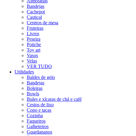
Almofadas
Bandejas
Cachepot
Castiçal
Centros de mesa
Fruteiras
Livros
Peseira
Potiche
Toy art
Vasos
Velas
VER TUDO
Utilidades
Baldes de gelo
Bandejas
Boleiras
Bowls
Bules e xícaras de chá e café
Cestos de lixo
Copo e taças
Cozinha
Faqueiros
Galheteiros
Guardanapos