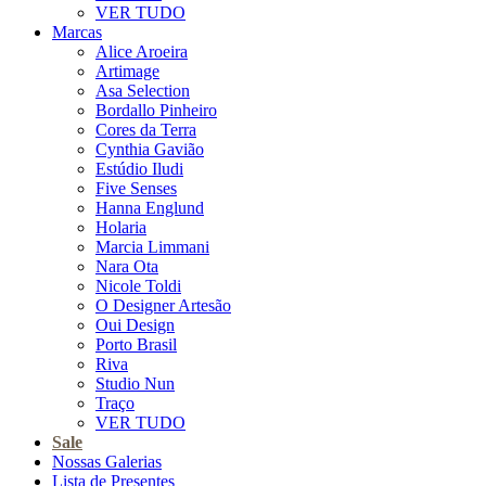
VER TUDO
Marcas
Alice Aroeira
Artimage
Asa Selection
Bordallo Pinheiro
Cores da Terra
Cynthia Gavião
Estúdio Iludi
Five Senses
Hanna Englund
Holaria
Marcia Limmani
Nara Ota
Nicole Toldi
O Designer Artesão
Oui Design
Porto Brasil
Riva
Studio Nun
Traço
VER TUDO
Sale
Nossas Galerias
Lista de Presentes