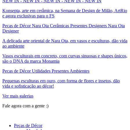
NEW IN - NEW IN - NEW IN - NEW IN - NEW IN
Konsepta, arte em cerâmica, na Semana de Design de Milão, ArtRio
e agora exclusivas para o FS
Peças de Décor Nara Ota Cerâmicas Presentes Designers Nara Ota
Designer
A delicada arte oriental de Nara Ota, em vasos e esculturas, dão vida
ao ambiente
Vasos esculturais em concreto, com curvas sinuosas e shapes únicos,
são o DNA da marca Monamia
Peças de Décor Utilidades Presentes Ambientes
Pequenas esculturas em ouro, com forma de flores e insetos, dão
vida e sofisticação ao décor!
Ver mais galerias
Fale agora com a gente :)
(11) 9 9192-8504
Peças de Décor