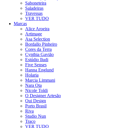
Saboneteira
Saladeiras
Travessas
VER TUDO
Marcas
Alice Aroeira
Artimage
Asa Selection
Bordallo Pinheiro
Cores da Terra
Cynthia Gavião
Estúdio Iludi
Five Senses
Hanna Englund
Holaria
Marcia Limmani
Nara Ota
Nicole Toldi
O Designer Artesão
Oui Design
Porto Brasil
Riva
Studio Nun
Traço
VER TUDO