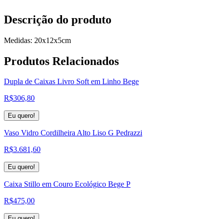
Descrição do produto
Medidas: 20x12x5cm
Produtos
Relacionados
Dupla de Caixas Livro Soft em Linho Bege
R$
306,80
Eu quero!
Vaso Vidro Cordilheira Alto Liso G Pedrazzi
R$
3.681,60
Eu quero!
Caixa Stillo em Couro Ecológico Bege P
R$
475,00
Eu quero!