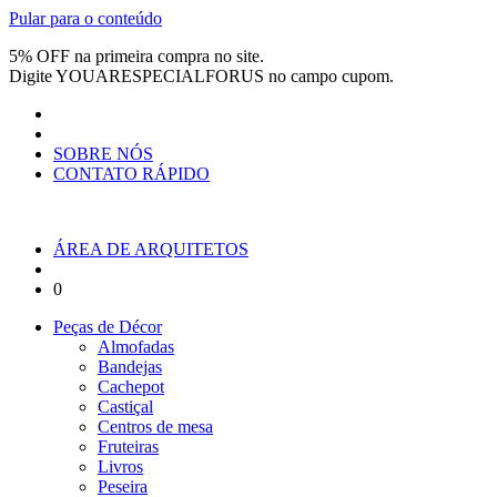
Pular para o conteúdo
5% OFF na primeira compra no site.
Digite
YOUARESPECIALFORUS
no campo cupom.
SOBRE NÓS
CONTATO RÁPIDO
ÁREA DE ARQUITETOS
0
Peças de Décor
Almofadas
Bandejas
Cachepot
Castiçal
Centros de mesa
Fruteiras
Livros
Peseira