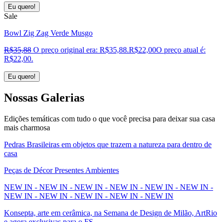
Eu quero!
Sale
Bowl Zig Zag Verde Musgo
R$
35,88
O preço original era: R$35,88.
R$
22,00
O preço atual é:
R$22,00.
Eu quero!
Nossas
Galerias
Edições temáticas com tudo o que você precisa para deixar sua casa
mais charmosa
Pedras Brasileiras em objetos que trazem a natureza para dentro de
casa
Peças de Décor Presentes Ambientes
NEW IN - NEW IN - NEW IN - NEW IN - NEW IN - NEW IN -
NEW IN - NEW IN - NEW IN - NEW IN - NEW IN
Konsepta, arte em cerâmica, na Semana de Design de Milão, ArtRio
e agora exclusivas para o FS