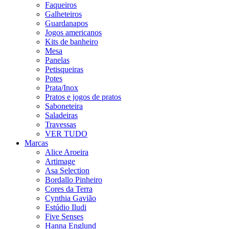
Faqueiros
Galheteiros
Guardanapos
Jogos americanos
Kits de banheiro
Mesa
Panelas
Petisqueiras
Potes
Prata/Inox
Pratos e jogos de pratos
Saboneteira
Saladeiras
Travessas
VER TUDO
Marcas
Alice Aroeira
Artimage
Asa Selection
Bordallo Pinheiro
Cores da Terra
Cynthia Gavião
Estúdio Iludi
Five Senses
Hanna Englund