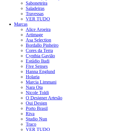
Saboneteira
Saladeiras
Travessas
VER TUDO
Marcas
Alice Aroeira
Artimage
Asa Selection
Bordallo Pinheiro
Cores da Terra
Cynthia Gavião
Estúdio Iludi
Five Senses
Hanna Englund
Holaria
Marcia Limmani
Nara Ota
Nicole Toldi
O Designer Artesão
Oui Design
Porto Brasil
Riva
Studio Nun
Traço
VER TUDO