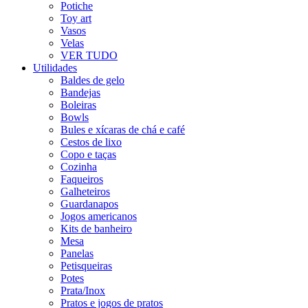
Potiche
Toy art
Vasos
Velas
VER TUDO
Utilidades
Baldes de gelo
Bandejas
Boleiras
Bowls
Bules e xícaras de chá e café
Cestos de lixo
Copo e taças
Cozinha
Faqueiros
Galheteiros
Guardanapos
Jogos americanos
Kits de banheiro
Mesa
Panelas
Petisqueiras
Potes
Prata/Inox
Pratos e jogos de pratos