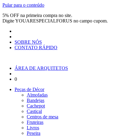
Pular para o conteúdo
5% OFF na primeira compra no site.
Digite
YOUARESPECIALFORUS
no campo cupom.
SOBRE NÓS
CONTATO RÁPIDO
ÁREA DE ARQUITETOS
0
Peças de Décor
Almofadas
Bandejas
Cachepot
Castiçal
Centros de mesa
Fruteiras
Livros
Peseira