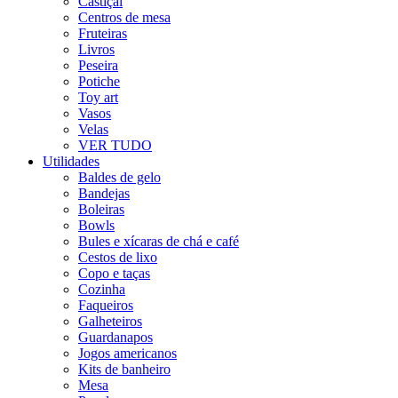
Castiçal
Centros de mesa
Fruteiras
Livros
Peseira
Potiche
Toy art
Vasos
Velas
VER TUDO
Utilidades
Baldes de gelo
Bandejas
Boleiras
Bowls
Bules e xícaras de chá e café
Cestos de lixo
Copo e taças
Cozinha
Faqueiros
Galheteiros
Guardanapos
Jogos americanos
Kits de banheiro
Mesa