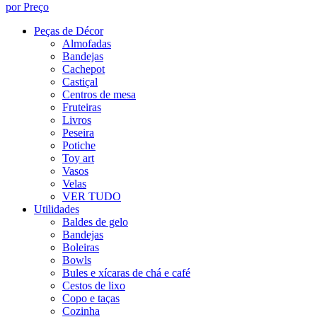
por Preço
Peças de Décor
Almofadas
Bandejas
Cachepot
Castiçal
Centros de mesa
Fruteiras
Livros
Peseira
Potiche
Toy art
Vasos
Velas
VER TUDO
Utilidades
Baldes de gelo
Bandejas
Boleiras
Bowls
Bules e xícaras de chá e café
Cestos de lixo
Copo e taças
Cozinha