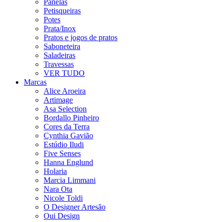
Panelas
Petisqueiras
Potes
Prata/Inox
Pratos e jogos de pratos
Saboneteira
Saladeiras
Travessas
VER TUDO
Marcas
Alice Aroeira
Artimage
Asa Selection
Bordallo Pinheiro
Cores da Terra
Cynthia Gavião
Estúdio Iludi
Five Senses
Hanna Englund
Holaria
Marcia Limmani
Nara Ota
Nicole Toldi
O Designer Artesão
Oui Design