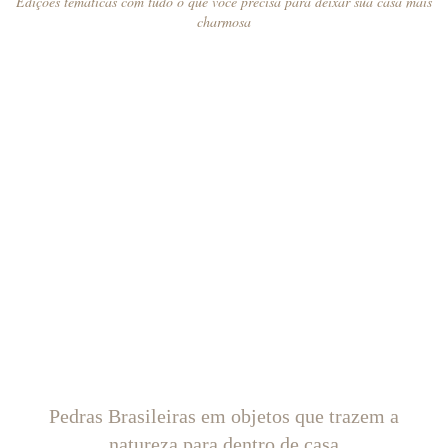
Edições temáticas com tudo o que você precisa para deixar sua casa mais
charmosa
Pedras Brasileiras em objetos que trazem a
natureza para dentro de casa