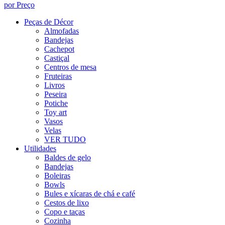
por Preço
Peças de Décor
Almofadas
Bandejas
Cachepot
Castiçal
Centros de mesa
Fruteiras
Livros
Peseira
Potiche
Toy art
Vasos
Velas
VER TUDO
Utilidades
Baldes de gelo
Bandejas
Boleiras
Bowls
Bules e xícaras de chá e café
Cestos de lixo
Copo e taças
Cozinha