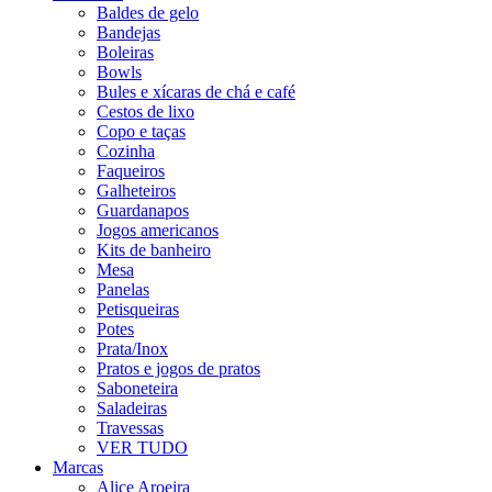
Baldes de gelo
Bandejas
Boleiras
Bowls
Bules e xícaras de chá e café
Cestos de lixo
Copo e taças
Cozinha
Faqueiros
Galheteiros
Guardanapos
Jogos americanos
Kits de banheiro
Mesa
Panelas
Petisqueiras
Potes
Prata/Inox
Pratos e jogos de pratos
Saboneteira
Saladeiras
Travessas
VER TUDO
Marcas
Alice Aroeira