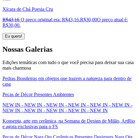
Xícara de Chá Poesia Cru
R$
43,16
O preço original era: R$43,16.
R$
30,00
O preço atual é:
R$30,00.
Eu quero!
Nossas
Galerias
Edições temáticas com tudo o que você precisa para deixar sua casa
mais charmosa
Pedras Brasileiras em objetos que trazem a natureza para dentro de
casa
Peças de Décor Presentes Ambientes
NEW IN - NEW IN - NEW IN - NEW IN - NEW IN - NEW IN -
NEW IN - NEW IN - NEW IN - NEW IN - NEW IN
Konsepta, arte em cerâmica, na Semana de Design de Milão, ArtRio
e agora exclusivas para o FS
Peças de Décor Nara Ota Cerâmicas Presentes Designers Nara Ota