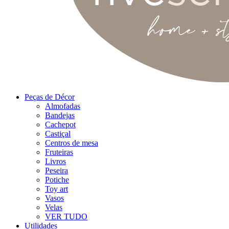
Peças de Décor
Almofadas
Bandejas
Cachepot
Castiçal
Centros de mesa
Fruteiras
Livros
Peseira
Potiche
Toy art
Vasos
Velas
VER TUDO
Utilidades