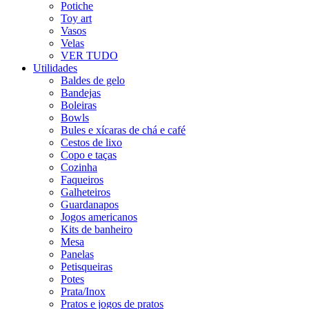
Potiche
Toy art
Vasos
Velas
VER TUDO
Utilidades
Baldes de gelo
Bandejas
Boleiras
Bowls
Bules e xícaras de chá e café
Cestos de lixo
Copo e taças
Cozinha
Faqueiros
Galheteiros
Guardanapos
Jogos americanos
Kits de banheiro
Mesa
Panelas
Petisqueiras
Potes
Prata/Inox
Pratos e jogos de pratos