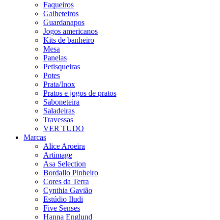
Faqueiros
Galheteiros
Guardanapos
Jogos americanos
Kits de banheiro
Mesa
Panelas
Petisqueiras
Potes
Prata/Inox
Pratos e jogos de pratos
Saboneteira
Saladeiras
Travessas
VER TUDO
Marcas
Alice Aroeira
Artimage
Asa Selection
Bordallo Pinheiro
Cores da Terra
Cynthia Gavião
Estúdio Iludi
Five Senses
Hanna Englund