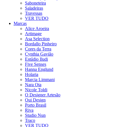
Saboneteira
Saladeiras
Travessas
VER TUDO
Marcas
Alice Aroeira
Artimage
Asa Selection
Bordallo Pinheiro
Cores da Terra
Cynthia Gavião
Estúdio Iludi
Five Senses
Hanna Englund
Holaria
Marcia Limmani
Nara Ota
Nicole Toldi
O Designer Artesão
Oui Design
Porto Brasil
Riva
Studio Nun
Traço
VER TUDO