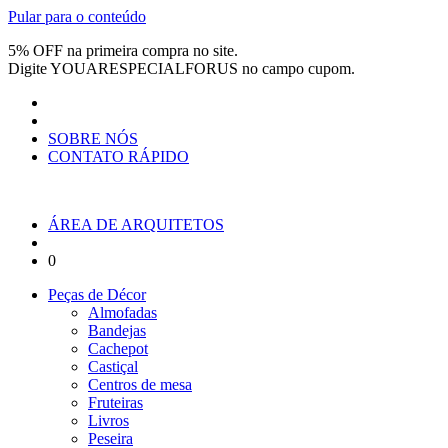
Pular para o conteúdo
5% OFF na primeira compra no site.
Digite
YOUARESPECIALFORUS
no campo cupom.
SOBRE NÓS
CONTATO RÁPIDO
ÁREA DE ARQUITETOS
0
Peças de Décor
Almofadas
Bandejas
Cachepot
Castiçal
Centros de mesa
Fruteiras
Livros
Peseira