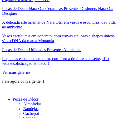
Peças de Décor Nara Ota Cerâmicas Presentes Designers Nara Ota
Designer
A delicada arte oriental de Nara Ota, em vasos e esculturas, dão vida
ao ambiente
Vasos esculturais em concreto, com curvas sinuosas e shapes únicos,
são o DNA da marca Monamia
Peças de Décor Utilidades Presentes Ambientes
Pequenas esculturas em ouro, com forma de flores e insetos, dão
vida e sofisticação ao décor!
Ver mais galerias
Fale agora com a gente :)
(11) 9 9192-8504
Peças de Décor
Almofadas
Bandejas
Cachepot