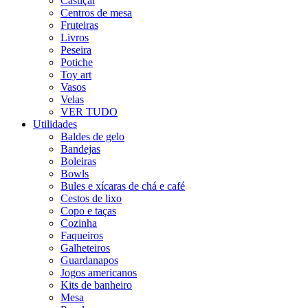
Castiçal
Centros de mesa
Fruteiras
Livros
Peseira
Potiche
Toy art
Vasos
Velas
VER TUDO
Utilidades
Baldes de gelo
Bandejas
Boleiras
Bowls
Bules e xícaras de chá e café
Cestos de lixo
Copo e taças
Cozinha
Faqueiros
Galheteiros
Guardanapos
Jogos americanos
Kits de banheiro
Mesa