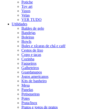
Potiche
Toy art
Vasos
Velas
VER TUDO
Utilidades
Baldes de gelo
Bandejas
Boleiras
Bowls
Bules e xícaras de chá e café
Cestos de lixo
Copo e taças
Cozinha
Faqueiros
Galheteiros
Guardanapos
Jogos americanos
Kits de banheiro
Mesa
Panelas
Petisqueiras
Potes
Prata/Inox
Pratos e jogos de pratos