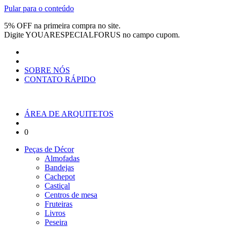
Pular para o conteúdo
5% OFF na primeira compra no site.
Digite
YOUARESPECIALFORUS
no campo cupom.
SOBRE NÓS
CONTATO RÁPIDO
ÁREA DE ARQUITETOS
0
Peças de Décor
Almofadas
Bandejas
Cachepot
Castiçal
Centros de mesa
Fruteiras
Livros
Peseira