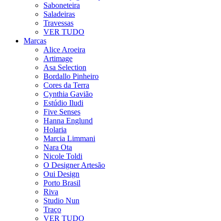
Saboneteira
Saladeiras
Travessas
VER TUDO
Marcas
Alice Aroeira
Artimage
Asa Selection
Bordallo Pinheiro
Cores da Terra
Cynthia Gavião
Estúdio Iludi
Five Senses
Hanna Englund
Holaria
Marcia Limmani
Nara Ota
Nicole Toldi
O Designer Artesão
Oui Design
Porto Brasil
Riva
Studio Nun
Traço
VER TUDO