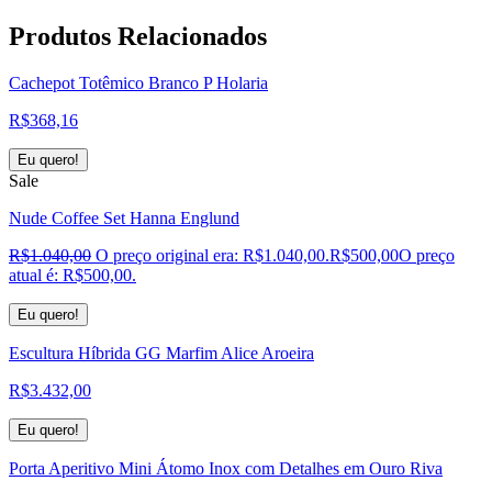
Produtos
Relacionados
Cachepot Totêmico Branco P Holaria
R$
368,16
Eu quero!
Sale
Nude Coffee Set Hanna Englund
R$
1.040,00
O preço original era: R$1.040,00.
R$
500,00
O preço
atual é: R$500,00.
Eu quero!
Escultura Híbrida GG Marfim Alice Aroeira
R$
3.432,00
Eu quero!
Porta Aperitivo Mini Átomo Inox com Detalhes em Ouro Riva