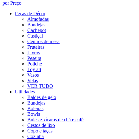
por Preço
Peças de Décor
Almofadas
Bandejas
Cachepot
Castiçal
Centros de mesa
Fruteiras
Livros
Peseira
Potiche
Toy art
Vasos
Velas
VER TUDO
Utilidades
Baldes de gelo
Bandejas
Boleiras
Bowls
Bules e xícaras de chá e café
Cestos de lixo
Copo e taças
Cozinha