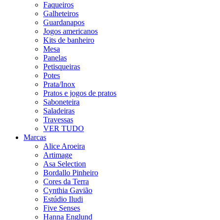
Faqueiros
Galheteiros
Guardanapos
Jogos americanos
Kits de banheiro
Mesa
Panelas
Petisqueiras
Potes
Prata/Inox
Pratos e jogos de pratos
Saboneteira
Saladeiras
Travessas
VER TUDO
Marcas
Alice Aroeira
Artimage
Asa Selection
Bordallo Pinheiro
Cores da Terra
Cynthia Gavião
Estúdio Iludi
Five Senses
Hanna Englund