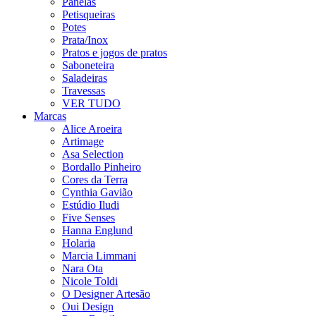
Panelas
Petisqueiras
Potes
Prata/Inox
Pratos e jogos de pratos
Saboneteira
Saladeiras
Travessas
VER TUDO
Marcas
Alice Aroeira
Artimage
Asa Selection
Bordallo Pinheiro
Cores da Terra
Cynthia Gavião
Estúdio Iludi
Five Senses
Hanna Englund
Holaria
Marcia Limmani
Nara Ota
Nicole Toldi
O Designer Artesão
Oui Design