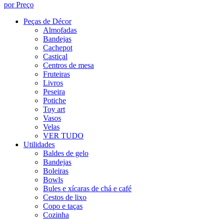
por Preço
Peças de Décor
Almofadas
Bandejas
Cachepot
Castiçal
Centros de mesa
Fruteiras
Livros
Peseira
Potiche
Toy art
Vasos
Velas
VER TUDO
Utilidades
Baldes de gelo
Bandejas
Boleiras
Bowls
Bules e xícaras de chá e café
Cestos de lixo
Copo e taças
Cozinha