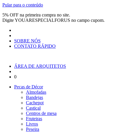
Pular para o conteúdo
5% OFF na primeira compra no site.
Digite
YOUARESPECIALFORUS
no campo cupom.
SOBRE NÓS
CONTATO RÁPIDO
ÁREA DE ARQUITETOS
0
Peças de Décor
Almofadas
Bandejas
Cachepot
Castiçal
Centros de mesa
Fruteiras
Livros
Peseira