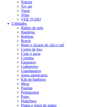
Potiche
Toy art
Vasos
Velas
VER TUDO
Utilidades
Baldes de gelo
Bandejas
Boleiras
Bowls
Bules e xícaras de chá e café
Cestos de lixo
Copo e taças
Cozinha
Faqueiros
Galheteiros
Guardanapos
Jogos americanos
Kits de banheiro
Mesa
Panelas
Petisqueiras
Potes
Prata/Inox
Pratos e jogos de pratos