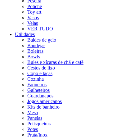
Peseira
Potiche
Toy art
Vasos
Velas
VER TUDO
Utilidades
Baldes de gelo
Bandejas
Boleiras
Bowls
Bules e xícaras de chá e café
Cestos de lixo
Copo e taças
Cozinha
Faqueiros
Galheteiros
Guardanapos
Jogos americanos
Kits de banheiro
Mesa
Panelas
Petisqueiras
Potes
Prata/Inox