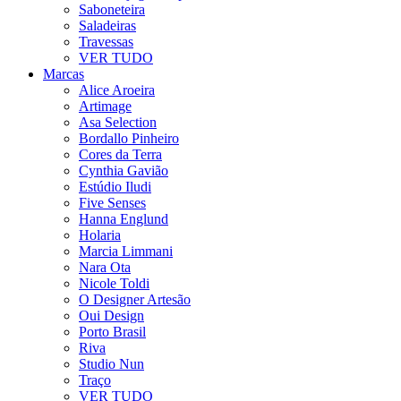
Saboneteira
Saladeiras
Travessas
VER TUDO
Marcas
Alice Aroeira
Artimage
Asa Selection
Bordallo Pinheiro
Cores da Terra
Cynthia Gavião
Estúdio Iludi
Five Senses
Hanna Englund
Holaria
Marcia Limmani
Nara Ota
Nicole Toldi
O Designer Artesão
Oui Design
Porto Brasil
Riva
Studio Nun
Traço
VER TUDO