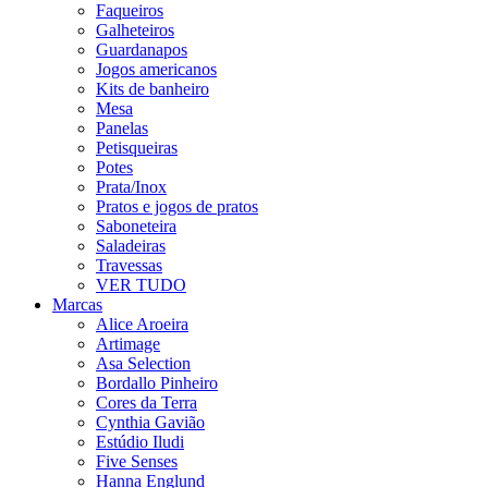
Faqueiros
Galheteiros
Guardanapos
Jogos americanos
Kits de banheiro
Mesa
Panelas
Petisqueiras
Potes
Prata/Inox
Pratos e jogos de pratos
Saboneteira
Saladeiras
Travessas
VER TUDO
Marcas
Alice Aroeira
Artimage
Asa Selection
Bordallo Pinheiro
Cores da Terra
Cynthia Gavião
Estúdio Iludi
Five Senses
Hanna Englund