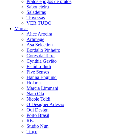
Pratos e jogos de pratos
Saboneteira
Saladeiras
Travessas
VER TUDO
Marcas
Alice Aroeira
Artimage
Asa Selection
Bordallo Pinheiro
Cores da Terra
Cynthia Gavião
Estúdio Iludi
Five Senses
Hanna Englund
Holaria
Marcia Limmani
Nara Ota
Nicole Toldi
O Designer Artesão
Oui Design
Porto Brasil
Riva
Studio Nun
Traço