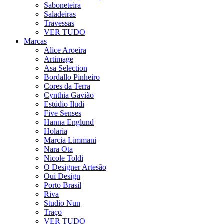
Saboneteira
Saladeiras
Travessas
VER TUDO
Marcas
Alice Aroeira
Artimage
Asa Selection
Bordallo Pinheiro
Cores da Terra
Cynthia Gavião
Estúdio Iludi
Five Senses
Hanna Englund
Holaria
Marcia Limmani
Nara Ota
Nicole Toldi
O Designer Artesão
Oui Design
Porto Brasil
Riva
Studio Nun
Traço
VER TUDO