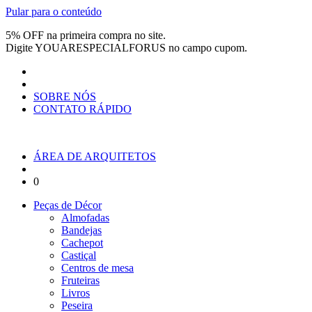
Pular para o conteúdo
5% OFF na primeira compra no site.
Digite
YOUARESPECIALFORUS
no campo cupom.
SOBRE NÓS
CONTATO RÁPIDO
ÁREA DE ARQUITETOS
0
Peças de Décor
Almofadas
Bandejas
Cachepot
Castiçal
Centros de mesa
Fruteiras
Livros
Peseira