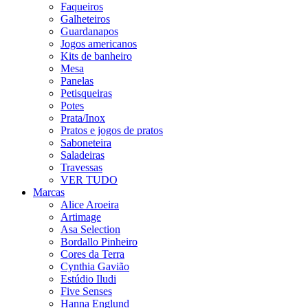
Faqueiros
Galheteiros
Guardanapos
Jogos americanos
Kits de banheiro
Mesa
Panelas
Petisqueiras
Potes
Prata/Inox
Pratos e jogos de pratos
Saboneteira
Saladeiras
Travessas
VER TUDO
Marcas
Alice Aroeira
Artimage
Asa Selection
Bordallo Pinheiro
Cores da Terra
Cynthia Gavião
Estúdio Iludi
Five Senses
Hanna Englund