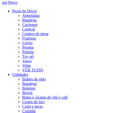
por Preço
Peças de Décor
Almofadas
Bandejas
Cachepot
Castiçal
Centros de mesa
Fruteiras
Livros
Peseira
Potiche
Toy art
Vasos
Velas
VER TUDO
Utilidades
Baldes de gelo
Bandejas
Boleiras
Bowls
Bules e xícaras de chá e café
Cestos de lixo
Copo e taças
Cozinha