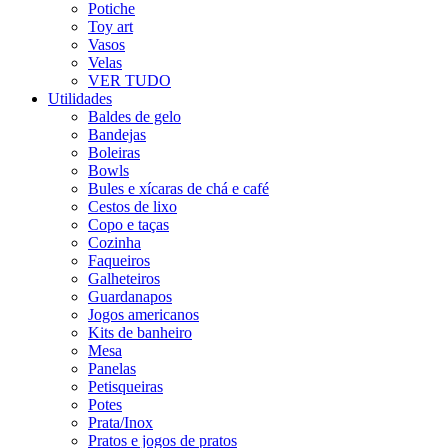
Potiche
Toy art
Vasos
Velas
VER TUDO
Utilidades
Baldes de gelo
Bandejas
Boleiras
Bowls
Bules e xícaras de chá e café
Cestos de lixo
Copo e taças
Cozinha
Faqueiros
Galheteiros
Guardanapos
Jogos americanos
Kits de banheiro
Mesa
Panelas
Petisqueiras
Potes
Prata/Inox
Pratos e jogos de pratos