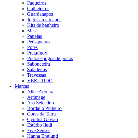
Faqueiros
Galheteiros
Guardanapos
Jogos americanos
Kits de banheiro
Mesa
Panelas
Petisqueiras
Potes
Prata/Inox
Pratos e jogos de pratos
Saboneteira
Saladeiras
Travessas
VER TUDO
Marcas
Alice Aroeira
Artimage
Asa Selection
Bordallo Pinheiro
Cores da Terra
Cynthia Gavião
Estúdio Iludi
Five Senses
Hanna Englund