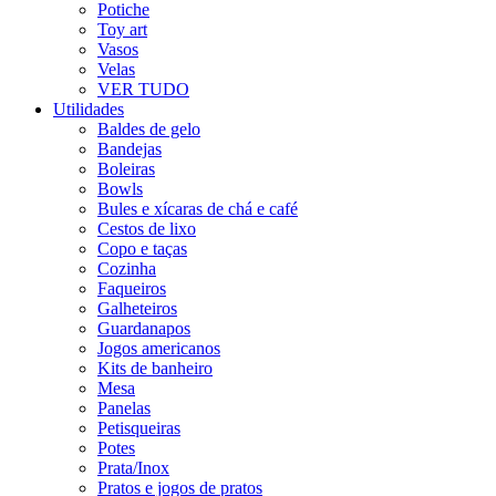
Potiche
Toy art
Vasos
Velas
VER TUDO
Utilidades
Baldes de gelo
Bandejas
Boleiras
Bowls
Bules e xícaras de chá e café
Cestos de lixo
Copo e taças
Cozinha
Faqueiros
Galheteiros
Guardanapos
Jogos americanos
Kits de banheiro
Mesa
Panelas
Petisqueiras
Potes
Prata/Inox
Pratos e jogos de pratos