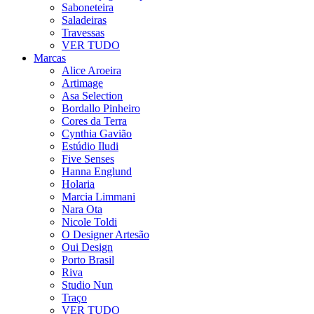
Saboneteira
Saladeiras
Travessas
VER TUDO
Marcas
Alice Aroeira
Artimage
Asa Selection
Bordallo Pinheiro
Cores da Terra
Cynthia Gavião
Estúdio Iludi
Five Senses
Hanna Englund
Holaria
Marcia Limmani
Nara Ota
Nicole Toldi
O Designer Artesão
Oui Design
Porto Brasil
Riva
Studio Nun
Traço
VER TUDO