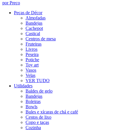
por Preço
Peças de Décor
Almofadas
Bandejas
Cachepot
Castiçal
Centros de mesa
Fruteiras
Livros
Peseira
Potiche
Toy art
Vasos
Velas
VER TUDO
Utilidades
Baldes de gelo
Bandejas
Boleiras
Bowls
Bules e xícaras de chá e café
Cestos de lixo
Copo e taças
Cozinha