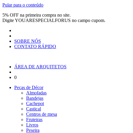
Pular para o conteúdo
5% OFF na primeira compra no site.
Digite
YOUARESPECIALFORUS
no campo cupom.
SOBRE NÓS
CONTATO RÁPIDO
ÁREA DE ARQUITETOS
0
Peças de Décor
Almofadas
Bandejas
Cachepot
Castiçal
Centros de mesa
Fruteiras
Livros
Peseira