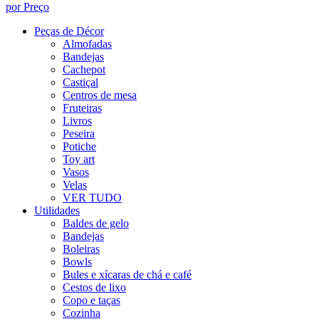
por Preço
Peças de Décor
Almofadas
Bandejas
Cachepot
Castiçal
Centros de mesa
Fruteiras
Livros
Peseira
Potiche
Toy art
Vasos
Velas
VER TUDO
Utilidades
Baldes de gelo
Bandejas
Boleiras
Bowls
Bules e xícaras de chá e café
Cestos de lixo
Copo e taças
Cozinha