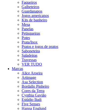
Faqueiros
Galheteiros
Guardanapos
Jogos americanos
Kits de banheiro
Mesa
Panelas
Petisqueiras
Potes
Prata/Inox
Pratos e jogos de pratos
Saboneteira
Saladeiras
Travessas
VER TUDO
Marcas
Alice Aroeira
Artimage
Asa Selection
Bordallo Pinheiro
Cores da Terra
Cynthia Gavião
Estúdio Iludi
Five Senses
Hanna Englund