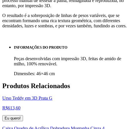
processo manual de tesselar a palha, reimaginada e reproduzida, no
entanto, por impressão 3D.
O resultado é a sobreposição de linhas de pesos variáveis, que se
encontram formando uma rica textura geométrica, com diferentes
densidades, luzes e sombras, e por vezes também, fundindo as cores.
INFORMAÇÕES DO PRODUTO
Peças desenvolvidas com impressão 3D, feitas de amido de
milho, 100% renovável.
Dimensões: 46×46 cm
Produtos
Relacionados
Urso Teddy em 3D Prata G
R$
613,60
Eu quero!
Caixa Quadro de Acrílico Dobradura Montanha Cinza 4