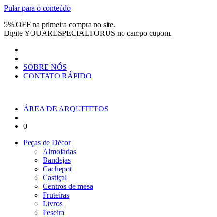
Pular para o conteúdo
5% OFF na primeira compra no site.
Digite
YOUARESPECIALFORUS
no campo cupom.
SOBRE NÓS
CONTATO RÁPIDO
ÁREA DE ARQUITETOS
0
Peças de Décor
Almofadas
Bandejas
Cachepot
Castiçal
Centros de mesa
Fruteiras
Livros
Peseira