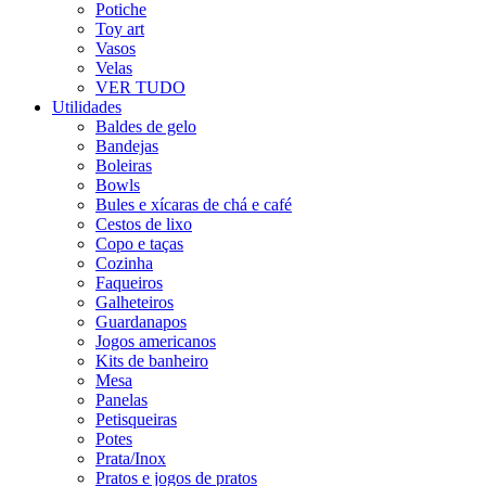
Potiche
Toy art
Vasos
Velas
VER TUDO
Utilidades
Baldes de gelo
Bandejas
Boleiras
Bowls
Bules e xícaras de chá e café
Cestos de lixo
Copo e taças
Cozinha
Faqueiros
Galheteiros
Guardanapos
Jogos americanos
Kits de banheiro
Mesa
Panelas
Petisqueiras
Potes
Prata/Inox
Pratos e jogos de pratos