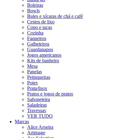
Boleiras
Bowls
Bules e xícaras de chá e café
Cestos de lixo
Copo e taças
Cozinha
Faqueiros
Galheteiros
Guardanapos
Jogos americanos
Kits de banheiro
Mesa
Panelas
Petisqueiras
Potes
Prata/Inox
Pratos e jogos de pratos
Saboneteira
Saladeiras
Travessas
VER TUDO
Marcas
Alice Aroeira
Artimage