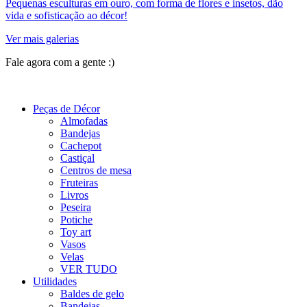
Pequenas esculturas em ouro, com forma de flores e insetos, dão
vida e sofisticação ao décor!
Ver mais galerias
Fale agora com a gente :)
(11) 9 9192-8504
Peças de Décor
Almofadas
Bandejas
Cachepot
Castiçal
Centros de mesa
Fruteiras
Livros
Peseira
Potiche
Toy art
Vasos
Velas
VER TUDO
Utilidades
Baldes de gelo
Bandejas