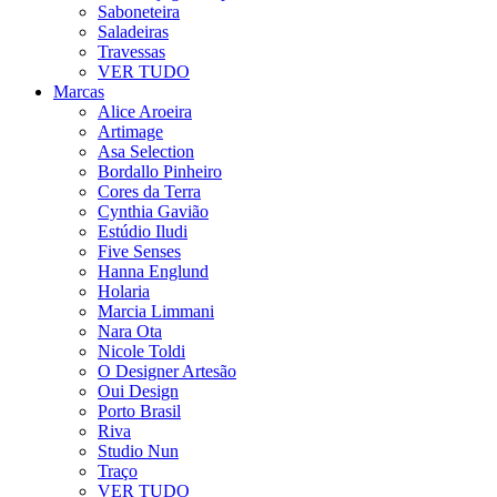
Saboneteira
Saladeiras
Travessas
VER TUDO
Marcas
Alice Aroeira
Artimage
Asa Selection
Bordallo Pinheiro
Cores da Terra
Cynthia Gavião
Estúdio Iludi
Five Senses
Hanna Englund
Holaria
Marcia Limmani
Nara Ota
Nicole Toldi
O Designer Artesão
Oui Design
Porto Brasil
Riva
Studio Nun
Traço
VER TUDO