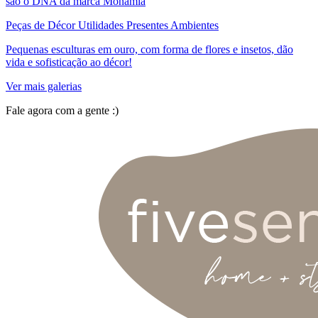
são o DNA da marca Monamia
Peças de Décor Utilidades Presentes Ambientes
Pequenas esculturas em ouro, com forma de flores e insetos, dão
vida e sofisticação ao décor!
Ver mais galerias
Fale agora com a gente :)
(11) 9 9192-8504