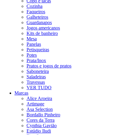
Copo e taças
Cozinha
Faqueiros
Galheteiros
Guardanapos
Jogos americanos
Kits de banheiro
Mesa
Panelas
Petisqueiras
Potes
Prata/Inox
Pratos e jogos de pratos
Saboneteira
Saladeiras
Travessas
VER TUDO
Marcas
Alice Aroeira
Artimage
Asa Selection
Bordallo Pinheiro
Cores da Terra
Cynthia Gavião
Estúdio Iludi