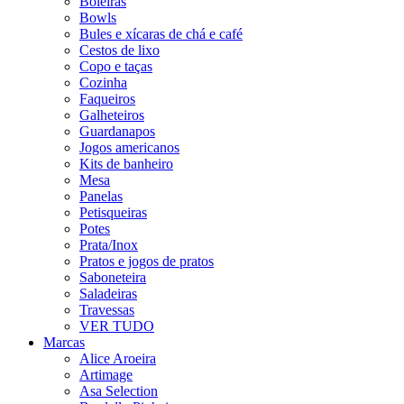
Boleiras
Bowls
Bules e xícaras de chá e café
Cestos de lixo
Copo e taças
Cozinha
Faqueiros
Galheteiros
Guardanapos
Jogos americanos
Kits de banheiro
Mesa
Panelas
Petisqueiras
Potes
Prata/Inox
Pratos e jogos de pratos
Saboneteira
Saladeiras
Travessas
VER TUDO
Marcas
Alice Aroeira
Artimage
Asa Selection