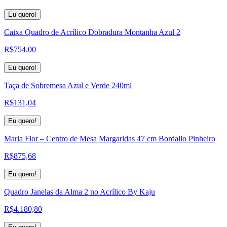
Eu quero!
Caixa Quadro de Acrílico Dobradura Montanha Azul 2
R$
754,00
Eu quero!
Taça de Sobremesa Azul e Verde 240ml
R$
131,04
Eu quero!
Maria Flor – Centro de Mesa Margaridas 47 cm Bordallo Pinheiro
R$
875,68
Eu quero!
Quadro Janelas da Alma 2 no Acrílico By Kaju
R$
4.180,80