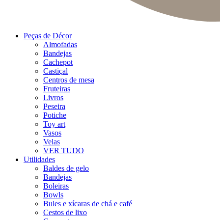
Peças de Décor
Almofadas
Bandejas
Cachepot
Castiçal
Centros de mesa
Fruteiras
Livros
Peseira
Potiche
Toy art
Vasos
Velas
VER TUDO
Utilidades
Baldes de gelo
Bandejas
Boleiras
Bowls
Bules e xícaras de chá e café
Cestos de lixo