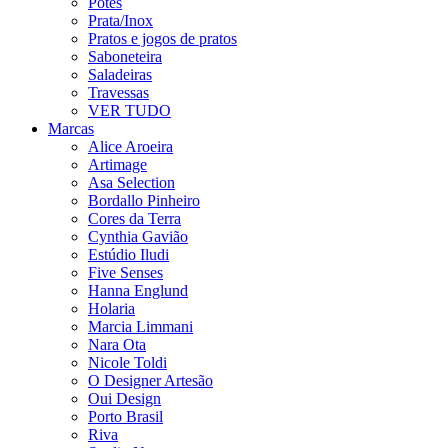
Potes
Prata/Inox
Pratos e jogos de pratos
Saboneteira
Saladeiras
Travessas
VER TUDO
Marcas
Alice Aroeira
Artimage
Asa Selection
Bordallo Pinheiro
Cores da Terra
Cynthia Gavião
Estúdio Iludi
Five Senses
Hanna Englund
Holaria
Marcia Limmani
Nara Ota
Nicole Toldi
O Designer Artesão
Oui Design
Porto Brasil
Riva