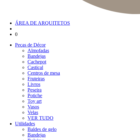
ÁREA DE ARQUITETOS
0
Peças de Décor
Almofadas
Bandejas
Cachepot
Castiçal
Centros de mesa
Fruteiras
Livros
Peseira
Potiche
Toy art
Vasos
Velas
VER TUDO
Utilidades
Baldes de gelo
Bandejas