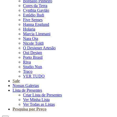
Bordallo Pinheiro
Cores da Terra
Cynthia Gavião
Estúdio Iludi
Five Senses
Hanna Englund
Holaria
Marcia Limmani
Nara Ota
Nicole Toldi
O Designer Artesão
Oui Design
Porto Brasil
Riva
Studio Nun
Traço
VER TUDO
Sale
Nossas Galerias
Lista de Presentes
Criar Lista de Presentes
Ver Minha Lista
Ver Todas as Listas
Pesquisa por Preço