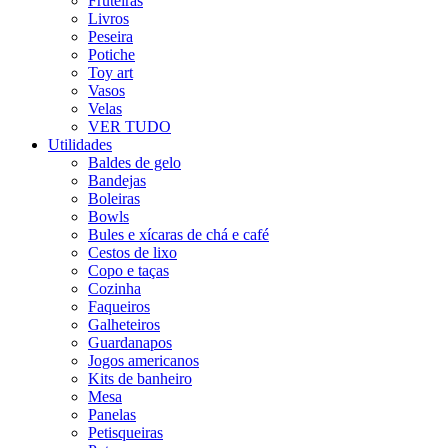
Fruteiras
Livros
Peseira
Potiche
Toy art
Vasos
Velas
VER TUDO
Utilidades
Baldes de gelo
Bandejas
Boleiras
Bowls
Bules e xícaras de chá e café
Cestos de lixo
Copo e taças
Cozinha
Faqueiros
Galheteiros
Guardanapos
Jogos americanos
Kits de banheiro
Mesa
Panelas
Petisqueiras