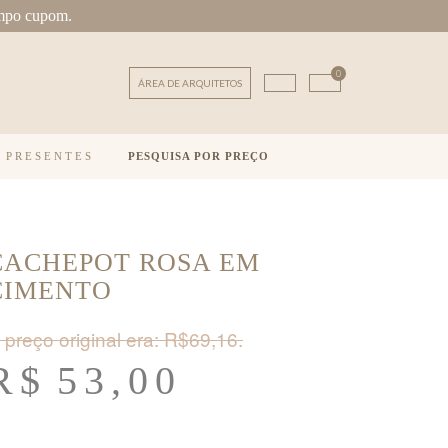
mpo cupom.
0
ÁREA DE ARQUITETOS
E PRESENTES
PESQUISA POR PREÇO
CACHEPOT ROSA EM
CIMENTO
 preço original era: R$69,16.
R$
53,00