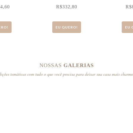
74,60
R$
332,80
R$
ERO!
EU QUERO!
EU 
NOSSAS
GALERIAS
ições temáticas com tudo o que você precisa para deixar sua casa mais charm