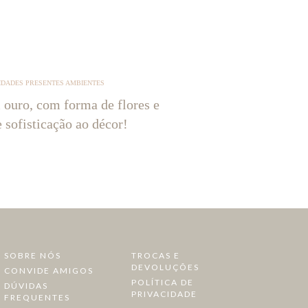
IDADES PRESENTES AMBIENTES
 ouro, com forma de flores e
e sofisticação ao décor!
SOBRE NÓS
TROCAS E
DEVOLUÇÕES
CONVIDE AMIGOS
POLÍTICA DE
DÚVIDAS
PRIVACIDADE
FREQUENTES