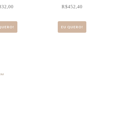
832,00
R$
452,40
QUERO!
EU QUERO!
osa