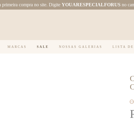
primeira compra no site.
Digite
YOUARESPECIALFORUS
no ca
MARCAS
SALE
NOSSAS GALERIAS
LISTA D
O