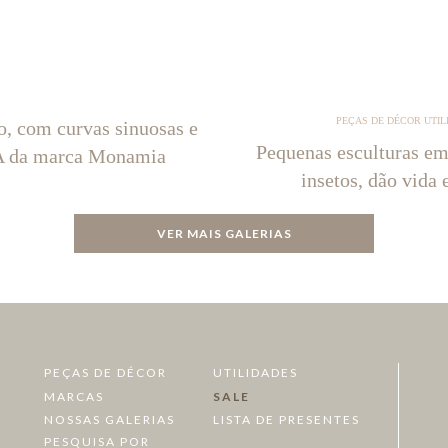
PEÇAS DE DÉCOR UTIL
o, com curvas sinuosas e
Pequenas esculturas em
NA da marca Monamia
insetos, dão vida 
VER MAIS GALERIAS
PEÇAS DE DÉCOR
UTILIDADES
MARCAS
SALE
NOSSAS GALERIAS
LISTA DE PRESENTES
PESQUISA POR