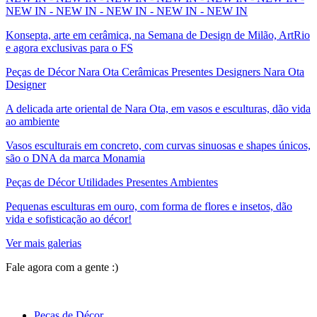
NEW IN - NEW IN - NEW IN - NEW IN - NEW IN
Konsepta, arte em cerâmica, na Semana de Design de Milão, ArtRio
e agora exclusivas para o FS
Peças de Décor Nara Ota Cerâmicas Presentes Designers Nara Ota
Designer
A delicada arte oriental de Nara Ota, em vasos e esculturas, dão vida
ao ambiente
Vasos esculturais em concreto, com curvas sinuosas e shapes únicos,
são o DNA da marca Monamia
Peças de Décor Utilidades Presentes Ambientes
Pequenas esculturas em ouro, com forma de flores e insetos, dão
vida e sofisticação ao décor!
Ver mais galerias
Fale agora com a gente :)
(11) 9 9192-8504
Peças de Décor