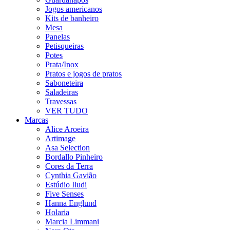
Jogos americanos
Kits de banheiro
Mesa
Panelas
Petisqueiras
Potes
Prata/Inox
Pratos e jogos de pratos
Saboneteira
Saladeiras
Travessas
VER TUDO
Marcas
Alice Aroeira
Artimage
Asa Selection
Bordallo Pinheiro
Cores da Terra
Cynthia Gavião
Estúdio Iludi
Five Senses
Hanna Englund
Holaria
Marcia Limmani