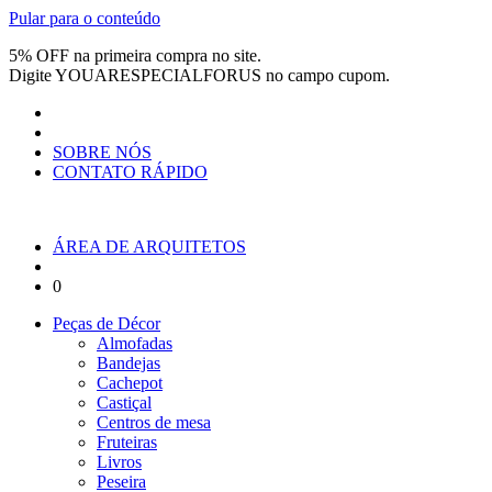
Pular para o conteúdo
5% OFF na primeira compra no site.
Digite
YOUARESPECIALFORUS
no campo cupom.
SOBRE NÓS
CONTATO RÁPIDO
ÁREA DE ARQUITETOS
0
Peças de Décor
Almofadas
Bandejas
Cachepot
Castiçal
Centros de mesa
Fruteiras
Livros
Peseira