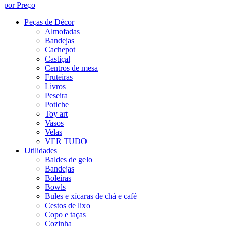
por Preço
Peças de Décor
Almofadas
Bandejas
Cachepot
Castiçal
Centros de mesa
Fruteiras
Livros
Peseira
Potiche
Toy art
Vasos
Velas
VER TUDO
Utilidades
Baldes de gelo
Bandejas
Boleiras
Bowls
Bules e xícaras de chá e café
Cestos de lixo
Copo e taças
Cozinha