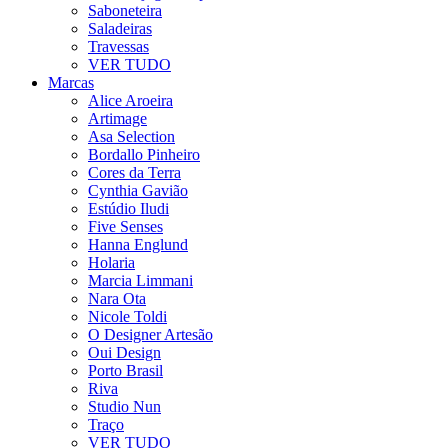
Saboneteira
Saladeiras
Travessas
VER TUDO
Marcas
Alice Aroeira
Artimage
Asa Selection
Bordallo Pinheiro
Cores da Terra
Cynthia Gavião
Estúdio Iludi
Five Senses
Hanna Englund
Holaria
Marcia Limmani
Nara Ota
Nicole Toldi
O Designer Artesão
Oui Design
Porto Brasil
Riva
Studio Nun
Traço
VER TUDO