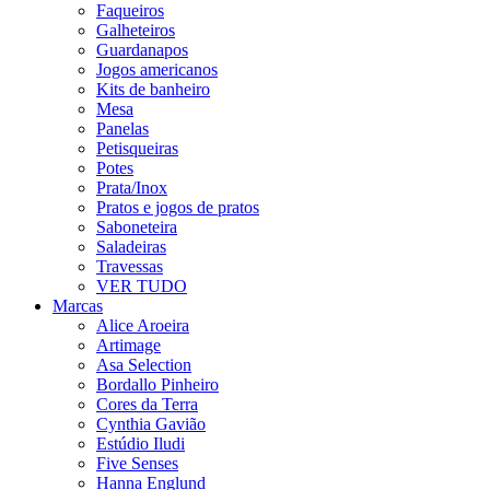
Faqueiros
Galheteiros
Guardanapos
Jogos americanos
Kits de banheiro
Mesa
Panelas
Petisqueiras
Potes
Prata/Inox
Pratos e jogos de pratos
Saboneteira
Saladeiras
Travessas
VER TUDO
Marcas
Alice Aroeira
Artimage
Asa Selection
Bordallo Pinheiro
Cores da Terra
Cynthia Gavião
Estúdio Iludi
Five Senses
Hanna Englund