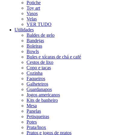
Potiche
Toy art
Vasos
Velas
VER TUDO
Utilidades
Baldes de gelo
Bandejas
Boleiras
Bowls
Bules e xícaras de chá e café
Cestos de lixo
Copo e taças
Cozinha
Faqueiros
Galheteiros
Guardanapos
Jogos americanos
Kits de banheiro
Mesa
Panelas
Petisqueiras
Potes
Prata/Inox
Pratos e jogos de pratos