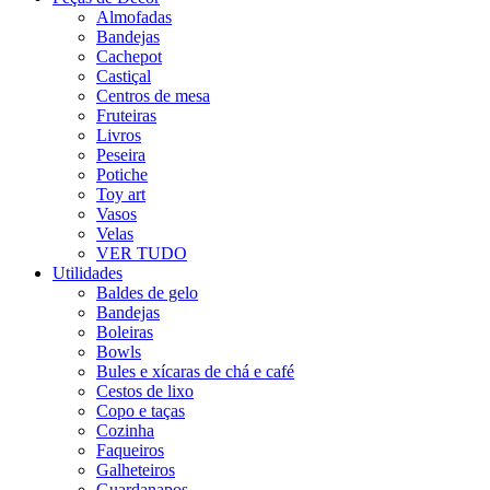
Almofadas
Bandejas
Cachepot
Castiçal
Centros de mesa
Fruteiras
Livros
Peseira
Potiche
Toy art
Vasos
Velas
VER TUDO
Utilidades
Baldes de gelo
Bandejas
Boleiras
Bowls
Bules e xícaras de chá e café
Cestos de lixo
Copo e taças
Cozinha
Faqueiros
Galheteiros
Guardanapos