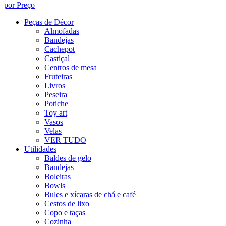
por Preço
Peças de Décor
Almofadas
Bandejas
Cachepot
Castiçal
Centros de mesa
Fruteiras
Livros
Peseira
Potiche
Toy art
Vasos
Velas
VER TUDO
Utilidades
Baldes de gelo
Bandejas
Boleiras
Bowls
Bules e xícaras de chá e café
Cestos de lixo
Copo e taças
Cozinha