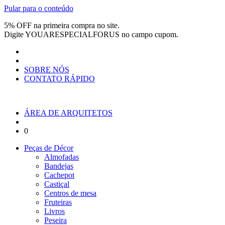
Pular para o conteúdo
5% OFF na primeira compra no site.
Digite
YOUARESPECIALFORUS
no campo cupom.
SOBRE NÓS
CONTATO RÁPIDO
ÁREA DE ARQUITETOS
0
Peças de Décor
Almofadas
Bandejas
Cachepot
Castiçal
Centros de mesa
Fruteiras
Livros
Peseira