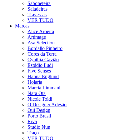
Saboneteira
Saladeiras
Travessas
VER TUDO
Marcas
Alice Aroeira
Artimage
Asa Selection
Bordallo Pinheiro
Cores da Terra
Cynthia Gavião
Estúdio Iludi
Five Senses
Hanna Englund
Holaria
Marcia Limmani
Nara Ota
Nicole Toldi
O Designer Artesão
Oui Design
Porto Brasil
Riva
Studio Nun
Traço
VER TUDO