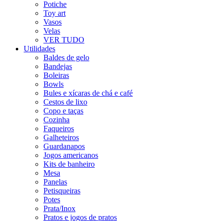
Potiche
Toy art
Vasos
Velas
VER TUDO
Utilidades
Baldes de gelo
Bandejas
Boleiras
Bowls
Bules e xícaras de chá e café
Cestos de lixo
Copo e taças
Cozinha
Faqueiros
Galheteiros
Guardanapos
Jogos americanos
Kits de banheiro
Mesa
Panelas
Petisqueiras
Potes
Prata/Inox
Pratos e jogos de pratos