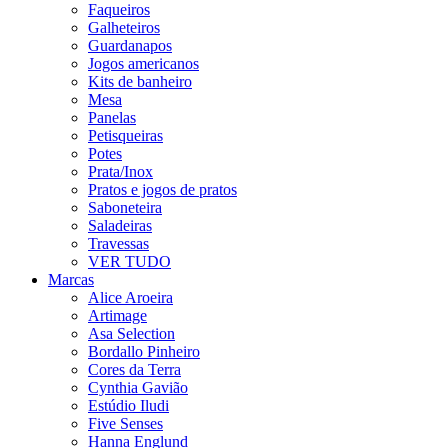
Faqueiros
Galheteiros
Guardanapos
Jogos americanos
Kits de banheiro
Mesa
Panelas
Petisqueiras
Potes
Prata/Inox
Pratos e jogos de pratos
Saboneteira
Saladeiras
Travessas
VER TUDO
Marcas
Alice Aroeira
Artimage
Asa Selection
Bordallo Pinheiro
Cores da Terra
Cynthia Gavião
Estúdio Iludi
Five Senses
Hanna Englund