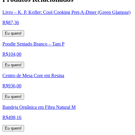
Livro – K. P. Kofler: Cool Cooking Pret-A-Diner (Green Glamour)
R$
87,36
Eu quero!
Poodle Sentado Branco – Tam P
R$
104,00
Eu quero!
Centro de Mesa Core em Resina
R$
936,00
Eu quero!
Bandeja Orgânica em Fibra Natural M
R$
498,16
Eu quero!