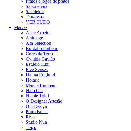
Pratos e jogos de pratos
Saboneteira
Saladeiras
Travessas
VER TUDO
Marcas
Alice Aroeira
Artimage
Asa Selection
Bordallo Pinheiro
Cores da Terra
Cynthia Gavião
Estúdio Iludi
Five Senses
Hanna Englund
Holaria
Marcia Limmani
Nara Ota
Nicole Toldi
O Designer Artesão
Oui Design
Porto Brasil
Riva
Studio Nun
Traço