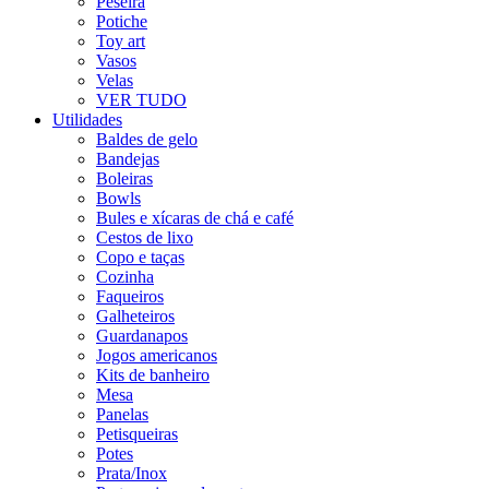
Peseira
Potiche
Toy art
Vasos
Velas
VER TUDO
Utilidades
Baldes de gelo
Bandejas
Boleiras
Bowls
Bules e xícaras de chá e café
Cestos de lixo
Copo e taças
Cozinha
Faqueiros
Galheteiros
Guardanapos
Jogos americanos
Kits de banheiro
Mesa
Panelas
Petisqueiras
Potes
Prata/Inox