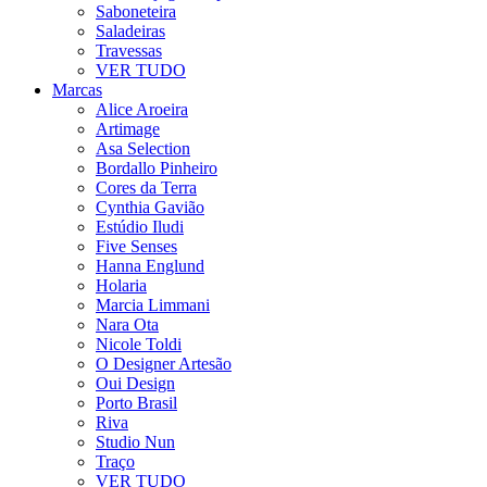
Saboneteira
Saladeiras
Travessas
VER TUDO
Marcas
Alice Aroeira
Artimage
Asa Selection
Bordallo Pinheiro
Cores da Terra
Cynthia Gavião
Estúdio Iludi
Five Senses
Hanna Englund
Holaria
Marcia Limmani
Nara Ota
Nicole Toldi
O Designer Artesão
Oui Design
Porto Brasil
Riva
Studio Nun
Traço
VER TUDO