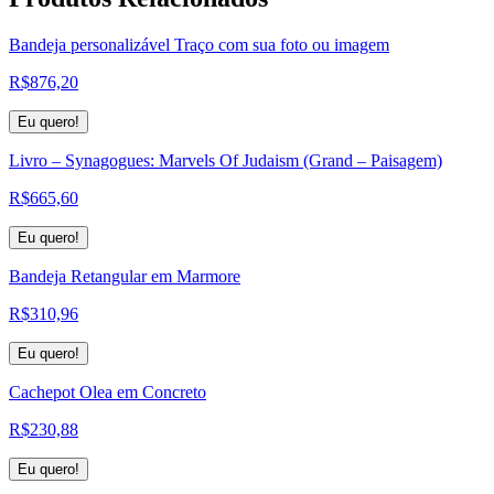
Bandeja personalizável Traço com sua foto ou imagem
R$
876,20
Eu quero!
Livro – Synagogues: Marvels Of Judaism (Grand – Paisagem)
R$
665,60
Eu quero!
Bandeja Retangular em Marmore
R$
310,96
Eu quero!
Cachepot Olea em Concreto
R$
230,88
Eu quero!