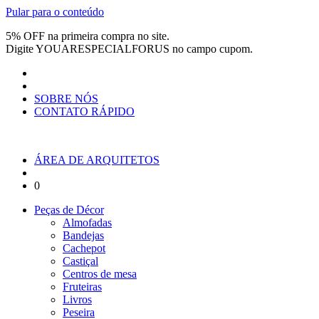
Pular para o conteúdo
5% OFF na primeira compra no site.
Digite
YOUARESPECIALFORUS
no campo cupom.
SOBRE NÓS
CONTATO RÁPIDO
ÁREA DE ARQUITETOS
0
Peças de Décor
Almofadas
Bandejas
Cachepot
Castiçal
Centros de mesa
Fruteiras
Livros
Peseira