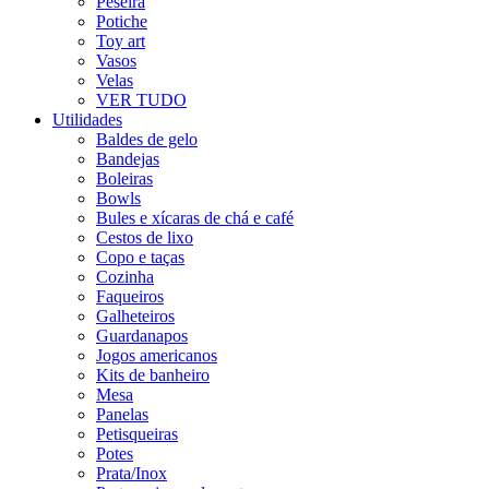
Peseira
Potiche
Toy art
Vasos
Velas
VER TUDO
Utilidades
Baldes de gelo
Bandejas
Boleiras
Bowls
Bules e xícaras de chá e café
Cestos de lixo
Copo e taças
Cozinha
Faqueiros
Galheteiros
Guardanapos
Jogos americanos
Kits de banheiro
Mesa
Panelas
Petisqueiras
Potes
Prata/Inox