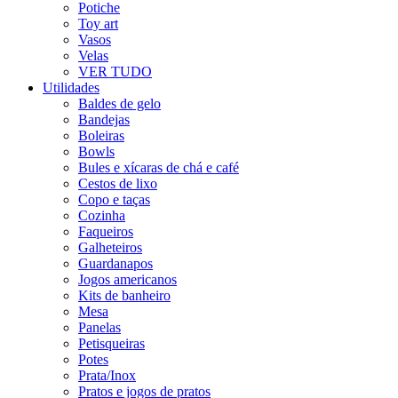
Potiche
Toy art
Vasos
Velas
VER TUDO
Utilidades
Baldes de gelo
Bandejas
Boleiras
Bowls
Bules e xícaras de chá e café
Cestos de lixo
Copo e taças
Cozinha
Faqueiros
Galheteiros
Guardanapos
Jogos americanos
Kits de banheiro
Mesa
Panelas
Petisqueiras
Potes
Prata/Inox
Pratos e jogos de pratos