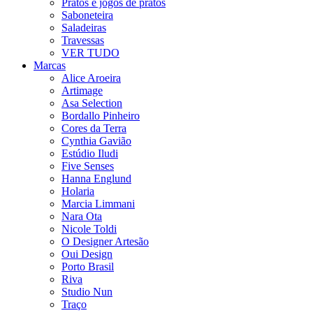
Pratos e jogos de pratos
Saboneteira
Saladeiras
Travessas
VER TUDO
Marcas
Alice Aroeira
Artimage
Asa Selection
Bordallo Pinheiro
Cores da Terra
Cynthia Gavião
Estúdio Iludi
Five Senses
Hanna Englund
Holaria
Marcia Limmani
Nara Ota
Nicole Toldi
O Designer Artesão
Oui Design
Porto Brasil
Riva
Studio Nun
Traço