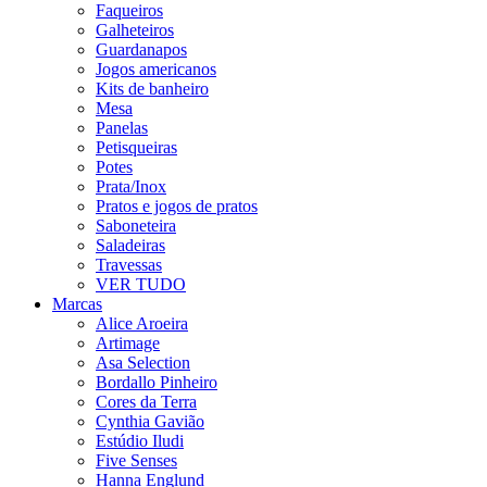
Faqueiros
Galheteiros
Guardanapos
Jogos americanos
Kits de banheiro
Mesa
Panelas
Petisqueiras
Potes
Prata/Inox
Pratos e jogos de pratos
Saboneteira
Saladeiras
Travessas
VER TUDO
Marcas
Alice Aroeira
Artimage
Asa Selection
Bordallo Pinheiro
Cores da Terra
Cynthia Gavião
Estúdio Iludi
Five Senses
Hanna Englund