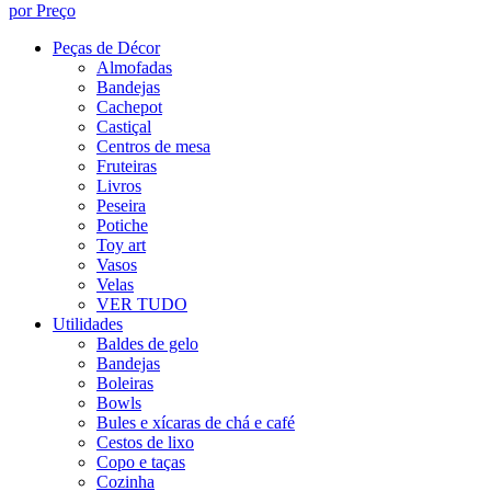
por Preço
Peças de Décor
Almofadas
Bandejas
Cachepot
Castiçal
Centros de mesa
Fruteiras
Livros
Peseira
Potiche
Toy art
Vasos
Velas
VER TUDO
Utilidades
Baldes de gelo
Bandejas
Boleiras
Bowls
Bules e xícaras de chá e café
Cestos de lixo
Copo e taças
Cozinha