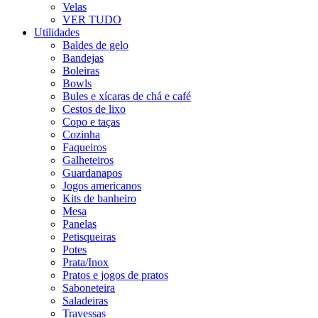
Velas
VER TUDO
Utilidades
Baldes de gelo
Bandejas
Boleiras
Bowls
Bules e xícaras de chá e café
Cestos de lixo
Copo e taças
Cozinha
Faqueiros
Galheteiros
Guardanapos
Jogos americanos
Kits de banheiro
Mesa
Panelas
Petisqueiras
Potes
Prata/Inox
Pratos e jogos de pratos
Saboneteira
Saladeiras
Travessas