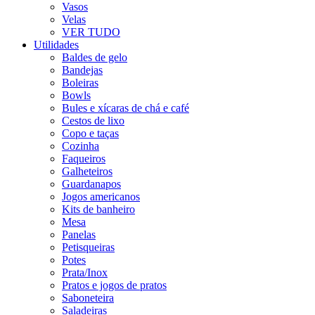
Vasos
Velas
VER TUDO
Utilidades
Baldes de gelo
Bandejas
Boleiras
Bowls
Bules e xícaras de chá e café
Cestos de lixo
Copo e taças
Cozinha
Faqueiros
Galheteiros
Guardanapos
Jogos americanos
Kits de banheiro
Mesa
Panelas
Petisqueiras
Potes
Prata/Inox
Pratos e jogos de pratos
Saboneteira
Saladeiras