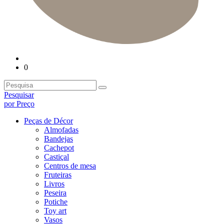
0
Pesquisar
por Preço
Peças de Décor
Almofadas
Bandejas
Cachepot
Castiçal
Centros de mesa
Fruteiras
Livros
Peseira
Potiche
Toy art
Vasos