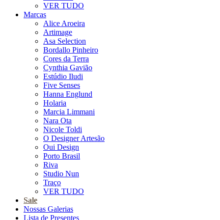
VER TUDO
Marcas
Alice Aroeira
Artimage
Asa Selection
Bordallo Pinheiro
Cores da Terra
Cynthia Gavião
Estúdio Iludi
Five Senses
Hanna Englund
Holaria
Marcia Limmani
Nara Ota
Nicole Toldi
O Designer Artesão
Oui Design
Porto Brasil
Riva
Studio Nun
Traço
VER TUDO
Sale
Nossas Galerias
Lista de Presentes