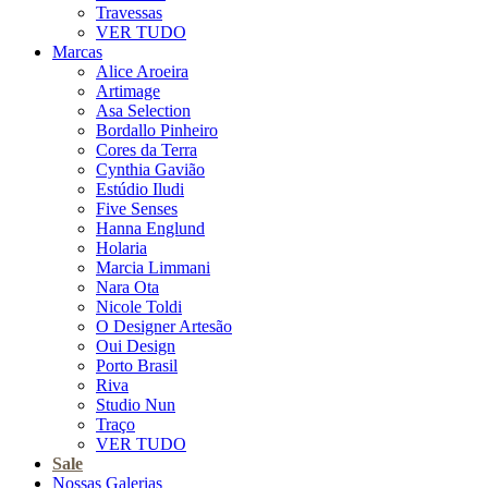
Travessas
VER TUDO
Marcas
Alice Aroeira
Artimage
Asa Selection
Bordallo Pinheiro
Cores da Terra
Cynthia Gavião
Estúdio Iludi
Five Senses
Hanna Englund
Holaria
Marcia Limmani
Nara Ota
Nicole Toldi
O Designer Artesão
Oui Design
Porto Brasil
Riva
Studio Nun
Traço
VER TUDO
Sale
Nossas Galerias