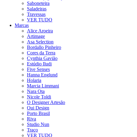
Saboneteira
Saladeiras
Travessas
VER TUDO
Marcas
Alice Aroeira
Artimage
Asa Selection
Bordallo Pinheiro
Cores da Terra
Cynthia Gavião
Estúdio Iludi
Five Senses
Hanna Englund
Holaria
Marcia Limmani
Nara Ota
Nicole Toldi
O Designer Artesão
Oui Design
Porto Brasil
Riva
Studio Nun
Traço
VER TUDO