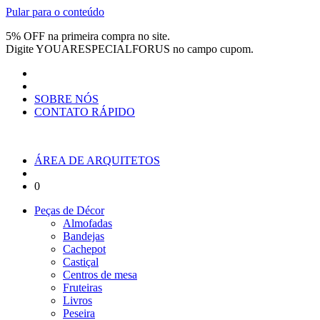
Pular para o conteúdo
5% OFF na primeira compra no site.
Digite
YOUARESPECIALFORUS
no campo cupom.
SOBRE NÓS
CONTATO RÁPIDO
ÁREA DE ARQUITETOS
0
Peças de Décor
Almofadas
Bandejas
Cachepot
Castiçal
Centros de mesa
Fruteiras
Livros
Peseira