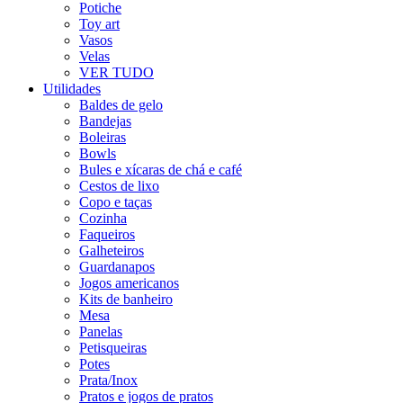
Potiche
Toy art
Vasos
Velas
VER TUDO
Utilidades
Baldes de gelo
Bandejas
Boleiras
Bowls
Bules e xícaras de chá e café
Cestos de lixo
Copo e taças
Cozinha
Faqueiros
Galheteiros
Guardanapos
Jogos americanos
Kits de banheiro
Mesa
Panelas
Petisqueiras
Potes
Prata/Inox
Pratos e jogos de pratos