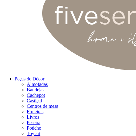
Peças de Décor
Almofadas
Bandejas
Cachepot
Castiçal
Centros de mesa
Fruteiras
Livros
Peseira
Potiche
Toy art